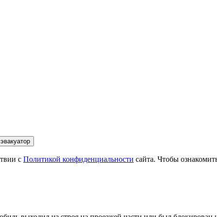
 эвакуатор
ствии с
Политикой конфиденциальности
сайта. Чтобы ознакомит
обиль выходил из строя на проезжей части или был блокирован н