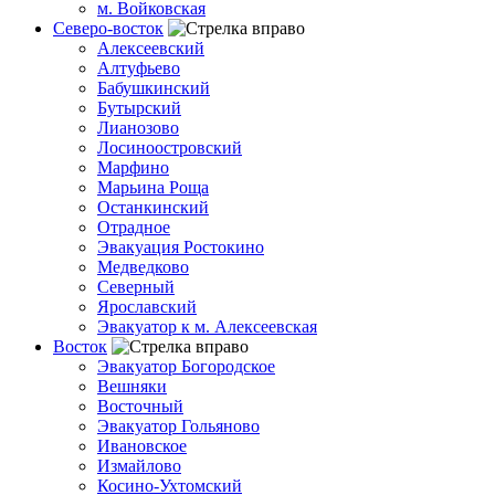
м. Войковская
Северо-восток
Алексеевский
Алтуфьево
Бабушкинский
Бутырский
Лианозово
Лосиноостровский
Марфино
Марьина Роща
Останкинский
Отрадное
Эвакуация Ростокино
Медведково
Северный
Ярославский
Эвакуатор к м. Алексеевская
Восток
Эвакуатор Богородское
Вешняки
Восточный
Эвакуатор Гольяново
Ивановское
Измайлово
Косино-Ухтомский