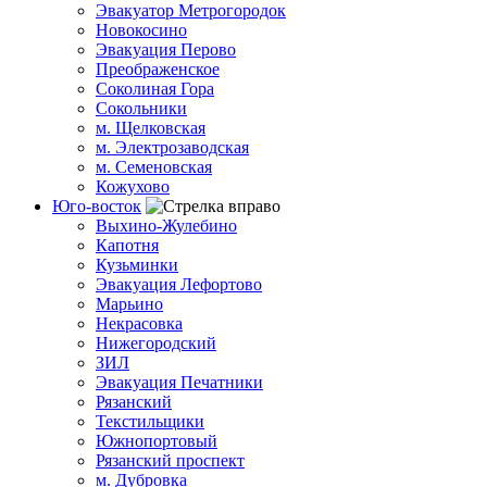
Эвакуатор Метрогородок
Новокосино
Эвакуация Перово
Преображенское
Соколиная Гора
Сокольники
м. Щелковская
м. Электрозаводская
м. Семеновская
Кожухово
Юго-восток
Выхино-Жулебино
Капотня
Кузьминки
Эвакуация Лефортово
Марьино
Некрасовка
Нижегородский
ЗИЛ
Эвакуация Печатники
Рязанский
Текстильщики
Южнопортовый
Рязанский проспект
м. Дубровка