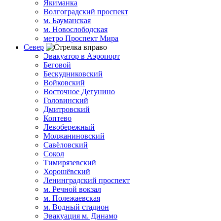
Якиманка
Волгоградский проспект
м. Бауманская
м. Новослободская
метро Проспект Мира
Север
Эвакуатор в Аэропорт
Беговой
Бескудниковский
Войковский
Восточное Дегунино
Головинский
Дмитровский
Коптево
Левобережный
Молжаниновский
Савёловский
Сокол
Тимирязевский
Хорошёвский
Ленинградский проспект
м. Речной вокзал
м. Полежаевская
м. Водный стадион
Эвакуация м. Динамо