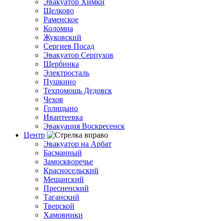
Эвакуатор Химки
Щелково
Раменское
Коломна
Жуковский
Сергиев Посад
Эвакуатор Серпухов
Щербинка
Электросталь
Пушкино
Техпомощь Дедовск
Чехов
Голицыно
Ивантеевка
Эвакуация Воскресенск
Центр
Эвакуатор на Арбат
Басманный
Замоскворечье
Красносельский
Мещанский
Пресненский
Таганский
Тверской
Хамовники