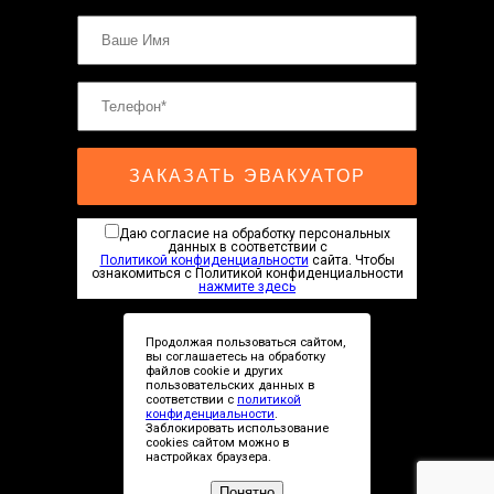
ЗАКАЗАТЬ ЭВАКУАТОР
Даю согласие на обработку персональных
данных в соответствии с
Политикой конфиденциальности
сайта. Чтобы
ознакомиться с Политикой конфиденциальности
нажмите здесь
Продолжая пользоваться сайтом,
вы соглашаетесь на обработку
файлов cookie и других
пользовательских данных в
соответствии с
политикой
Сopyright © 2019-2026
конфиденциальности
.
Заблокировать использование
cookies сайтом можно в
настройках браузера.
Рейтинг СТО для ремонта авто
Понятно