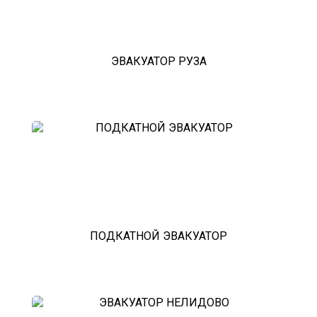
эвакуатор павловский посад
александров
мотоэвакуатор
домодедовская
ЭВАКУАТОР РУЗА
зарайск
лесной городок
рублевское шоссе
красноармейск
выхино
эвакуатор прицепов
ПОДКАТНОЙ ЭВАКУАТОР