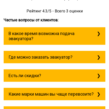
Рейтинг
4.3
/5 - Всего
3
оценки
Частые вопросы от клиентов:
В какое время возможна подача
эвакуатора?
Служба эвакуации работает
круглосуточно, без выходных поэтому
Где можно заказать эвакуатор?
звоните в любое время. Тульская всегда
рядом!
Основная география обслуживания:
Москва, Область. Для перевозки
Есть ли скидки?
межгород на любое расстояние звоните
круглосуточно, но желательно заранее.
Скидки есть только для корпоративных
клиентов. Услуги нашего эвакуатора и так
Какие марки машин вы чаще перевозите?
можно получить дешево и быстро
Чаще всего мы возим на ремонт: