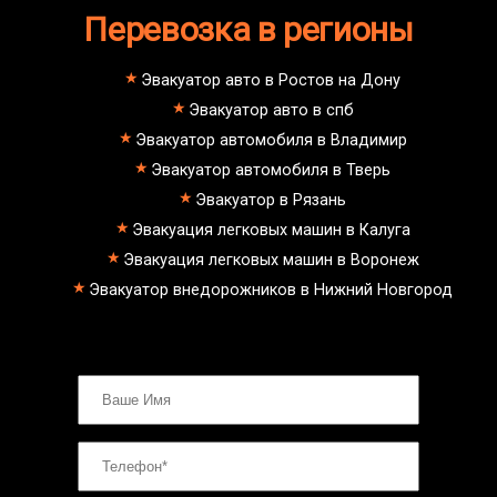
колес
dongfeng;
Как вызвать эвакуатор
Перевозка в регионы
малолитражные авто и скутеры.
манипулятора для снегоходов
Эвакуатор с паркинга штрафстоянки
Октябрьское поле - Екатеринбург
Эвакуатор авто в Ростов на Дону
буксровка
Эвакуатор авто в спб
Как вызвать эвакуатор с
подземного паркинга
Эвакуатор автомобиля в Владимир
Октябрьское поле - Марьино
Эвакуатор автомобиля в Тверь
недорого
Октябрьское поле - Питер
Эвакуатор в Рязань
эвакуатор седан
Эвакуация легковых машин в Калуга
эвакуатор пикапа
эвакуатор фургона
Эвакуация легковых машин в Воронеж
эвакуатор истра
Эвакуатор внедорожников в Нижний Новгород
эвакуатор в сто
эвакуатор из гаража
эвакуатор гидравлической
эвакуатор буксировка
эвакуатор Октябрьское поле -
климовск
эвакуатор павловский посад
александров
мотоэвакуатор
домодедовская