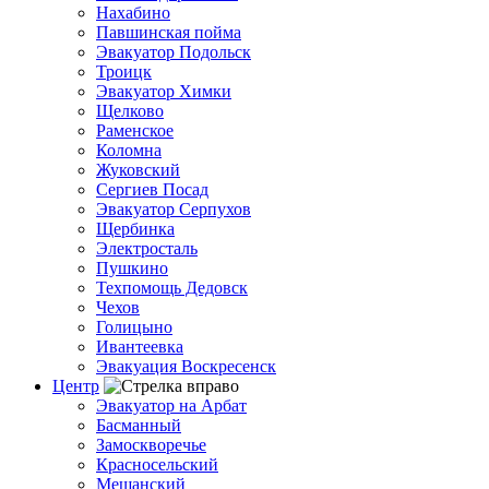
Нахабино
Павшинская пойма
Эвакуатор Подольск
Троицк
Эвакуатор Химки
Щелково
Раменское
Коломна
Жуковский
Сергиев Посад
Эвакуатор Серпухов
Щербинка
Электросталь
Пушкино
Техпомощь Дедовск
Чехов
Голицыно
Ивантеевка
Эвакуация Воскресенск
Центр
Эвакуатор на Арбат
Басманный
Замоскворечье
Красносельский
Мещанский