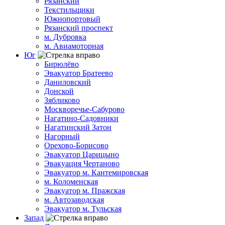
Рязанский
Текстильщики
Южнопортовый
Рязанский проспект
м. Дубровка
м. Авиамоторная
Юг
Бирюлёво
Эвакуатор Братеево
Даниловский
Донской
Зябликово
Москворечье-Сабурово
Нагатино-Садовники
Нагатинский Затон
Нагорный
Орехово-Борисово
Эвакуатор Царицыно
Эвакуация Чертаново
Эвакуатор м. Кантемировская
м. Коломенская
Эвакуатор м. Пражская
м. Автозаводская
Эвакуатор м. Тульская
Запад