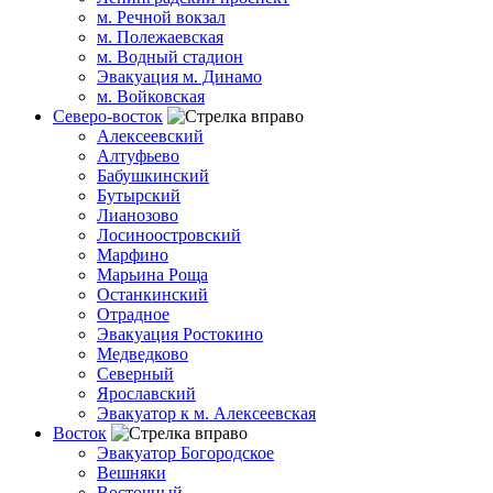
м. Речной вокзал
м. Полежаевская
м. Водный стадион
Эвакуация м. Динамо
м. Войковская
Северо-восток
Алексеевский
Алтуфьево
Бабушкинский
Бутырский
Лианозово
Лосиноостровский
Марфино
Марьина Роща
Останкинский
Отрадное
Эвакуация Ростокино
Медведково
Северный
Ярославский
Эвакуатор к м. Алексеевская
Восток
Эвакуатор Богородское
Вешняки
Восточный