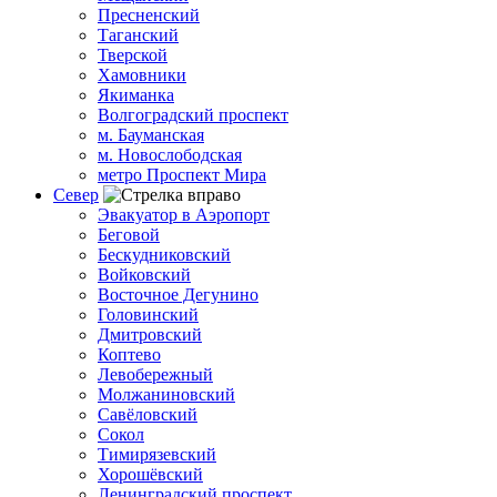
Пресненский
Таганский
Тверской
Хамовники
Якиманка
Волгоградский проспект
м. Бауманская
м. Новослободская
метро Проспект Мира
Север
Эвакуатор в Аэропорт
Беговой
Бескудниковский
Войковский
Восточное Дегунино
Головинский
Дмитровский
Коптево
Левобережный
Молжаниновский
Савёловский
Сокол
Тимирязевский
Хорошёвский
Ленинградский проспект