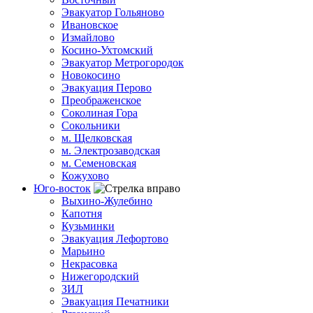
Эвакуатор Гольяново
Ивановское
Измайлово
Косино-Ухтомский
Эвакуатор Метрогородок
Новокосино
Эвакуация Перово
Преображенское
Соколиная Гора
Сокольники
м. Щелковская
м. Электрозаводская
м. Семеновская
Кожухово
Юго-восток
Выхино-Жулебино
Капотня
Кузьминки
Эвакуация Лефортово
Марьино
Некрасовка
Нижегородский
ЗИЛ
Эвакуация Печатники