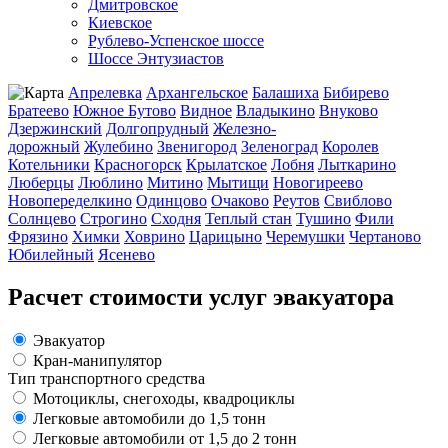
Дмитровское
Киевское
Рублево-Успенское шоссе
Шоссе Энтузиастов
Апрелевка
Архангельское
Балашиха
Бибирево
Братеево
Южное Бутово
Видное
Владыкино
Внуково
Дзержинский
Долгопрудный
Железно-
дорожный
Жулебино
Звенигород
Зеленоград
Королев
Котельники
Красногорск
Крылатское
Лобня
Лыткарино
Люберцы
Люблино
Митино
Мытищи
Новогиреево
Новопеределкино
Одинцово
Очаково
Реутов
Свиблово
Солнцево
Строгино
Сходня
Теплый стан
Тушино
Фили
Фрязино
Химки
Ховрино
Царицыно
Черемушки
Чертаново
Юбилейный
Ясенево
Расчет стоимости услуг эвакуатора
Эвакуатор
Кран-манипулятор
Тип транспортного средства
Мотоциклы, снегоходы, квадроциклы
Легковые автомобили до 1,5 тонн
Легковые автомобили от 1,5 до 2 тонн