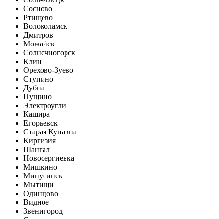
Сосново
Ртищево
Волоколамск
Дмитров
Можайск
Солнечногорск
Клин
Орехово-Зуево
Ступино
Дубна
Пущино
Электроугли
Кашира
Егорьевск
Старая Купавна
Киргизия
Шангал
Новосергиевка
Мишкино
Минусинск
Мытищи
Одинцово
Видное
Звенигород