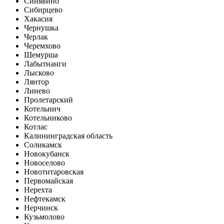
Синявино
Сибирцево
Хакасия
Чернушка
Черлак
Черемхово
Шемурша
Лабытнанги
Лысково
Лянтор
Линево
Пролетарский
Котельнич
Котельниково
Котлас
Калининградская область
Соликамск
Новокубанск
Новоселово
Новотитаровская
Первомайская
Нерехта
Нефтекамск
Нерчинск
Кузьмолово