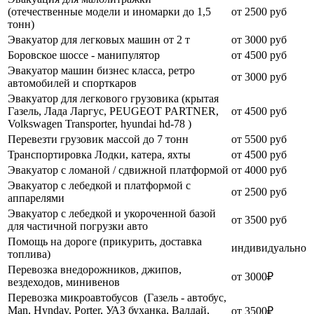
(отечественные модели и иномарки до 1,5
от 2500 руб
тонн)
Эвакуатор для легковых машин от 2 т
от 3000 руб
Боровское шоссе - манипулятор
от 4500 руб
Эвакуатор машин бизнес класса, ретро
от 3000 руб
автомобилей и спорткаров
Эвакуатор для легкового грузовика (крытая
Газель, Лада Ларгус, PEUGEOT PARTNER,
от 4500 руб
Volkswagen Transporter, hyundai hd-78 )
Перевезти грузовик массой до 7 тонн
от 5500 руб
Транспортировка Лодки, катера, яхты
от 4500 руб
Эвакуатор c ломаной / сдвижной платформой
от 4000 руб
Эвакуатор с лебедкой и платформой с
от 2500 руб
аппарелями
Эвакуатор с лебедкой и укороченной базой
от 3500 руб
для частичной погрузки авто
Помощь на дороге (прикурить, доставка
индивидуально
топлива)
Перевозка внедорожников, джипов,
от 3000₽
вездеходов, минивенов
Перевозка микроавтобусов (Газель - автобус,
Man, Hynday, Porter, УАЗ буханка, Валдай,
от 3500₽