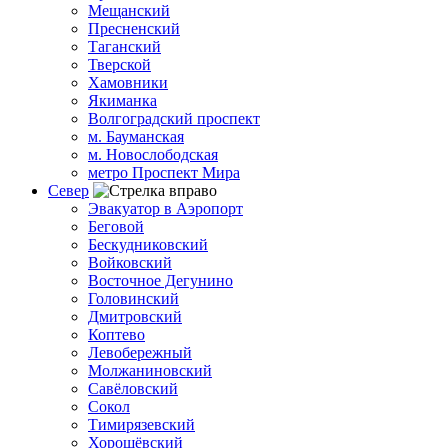
Мещанский
Пресненский
Таганский
Тверской
Хамовники
Якиманка
Волгоградский проспект
м. Бауманская
м. Новослободская
метро Проспект Мира
Север
Эвакуатор в Аэропорт
Беговой
Бескудниковский
Войковский
Восточное Дегунино
Головинский
Дмитровский
Коптево
Левобережный
Молжаниновский
Савёловский
Сокол
Тимирязевский
Хорошёвский