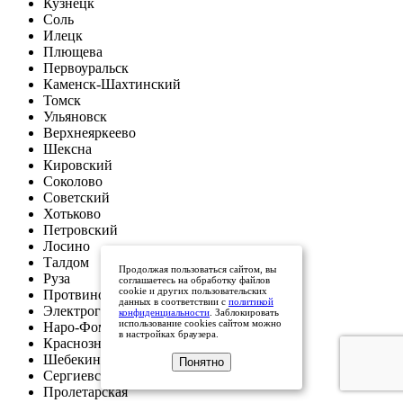
Кузнецк
Соль
Илецк
Плющева
Первоуральск
Каменск-Шахтинский
Томск
Ульяновск
Верхнеяркеево
Шексна
Кировский
Соколово
Советский
Хотьково
Петровский
Лосино
Талдом
Продолжая пользоваться сайтом, вы
Руза
соглашаетесь на обработку файлов
cookie и других пользовательских
Протвино
данных в соответствии с
политикой
Электрогорск
конфиденциальности
. Заблокировать
использование cookies сайтом можно
Наро-Фоминск
в настройках браузера.
Краснознаменск
Шебекино
Понятно
Сергиевск
Пролетарская