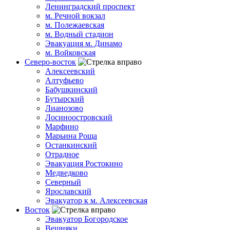
Ленинградский проспект
м. Речной вокзал
м. Полежаевская
м. Водный стадион
Эвакуация м. Динамо
м. Войковская
Северо-восток
Алексеевский
Алтуфьево
Бабушкинский
Бутырский
Лианозово
Лосиноостровский
Марфино
Марьина Роща
Останкинский
Отрадное
Эвакуация Ростокино
Медведково
Северный
Ярославский
Эвакуатор к м. Алексеевская
Восток
Эвакуатор Богородское
Вешняки