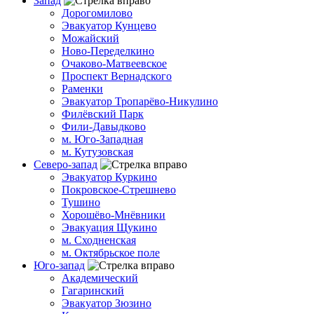
Запад
Дорогомилово
Эвакуатор Кунцево
Можайский
Ново-Переделкино
Очаково-Матвеевское
Проспект Вернадского
Раменки
Эвакуатор Тропарёво-Никулино
Филёвский Парк
Фили-Давыдково
м. Юго-Западная
м. Кутузовская
Северо-запад
Эвакуатор Куркино
Покровское-Стрешнево
Тушино
Хорошёво-Мнёвники
Эвакуация Щукино
м. Сходненская
м. Октябрьское поле
Юго-запад
Академический
Гагаринский
Эвакуатор Зюзино