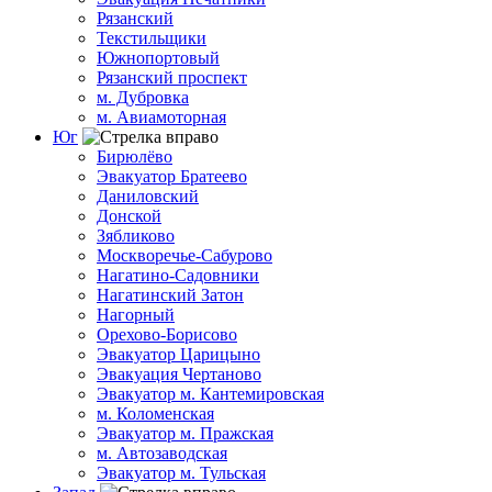
Рязанский
Текстильщики
Южнопортовый
Рязанский проспект
м. Дубровка
м. Авиамоторная
Юг
Бирюлёво
Эвакуатор Братеево
Даниловский
Донской
Зябликово
Москворечье-Сабурово
Нагатино-Садовники
Нагатинский Затон
Нагорный
Орехово-Борисово
Эвакуатор Царицыно
Эвакуация Чертаново
Эвакуатор м. Кантемировская
м. Коломенская
Эвакуатор м. Пражская
м. Автозаводская
Эвакуатор м. Тульская