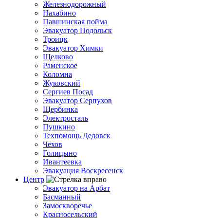
Железнодорожный
Нахабино
Павшинская пойма
Эвакуатор Подольск
Троицк
Эвакуатор Химки
Щелково
Раменское
Коломна
Жуковский
Сергиев Посад
Эвакуатор Серпухов
Щербинка
Электросталь
Пушкино
Техпомощь Дедовск
Чехов
Голицыно
Ивантеевка
Эвакуация Воскресенск
Центр
Эвакуатор на Арбат
Басманный
Замоскворечье
Красносельский