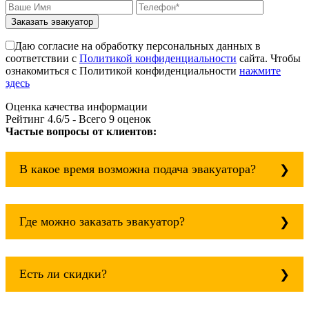
Заказать эвакуатор
Даю согласие на обработку персональных данных в
соответствии с
Политикой конфиденциальности
сайта. Чтобы
ознакомиться с Политикой конфиденциальности
нажмите
здесь
Оценка качества информации
Рейтинг
4.6
/5 - Всего
9
оценок
Частые вопросы от клиентов:
В какое время возможна подача эвакуатора?
Служба эвакуации работает круглосуточно, без
выходных поэтому звоните в любое время.
Где можно заказать эвакуатор?
Боровское шоссе всегда рядом!
Основная география обслуживания: Москва,
Область. Для перевозки межгород на любое
Есть ли скидки?
расстояние звоните круглосуточно, но
желательно заранее.
Скидки есть только для корпоративных