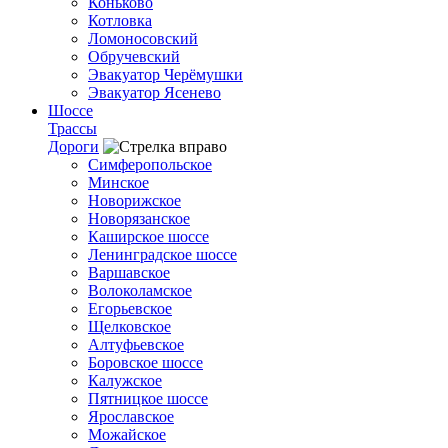
Коньково
Котловка
Ломоносовский
Обручевский
Эвакуатор Черёмушки
Эвакуатор Ясенево
Шоссе
Трассы
Дороги
Симферопольское
Минское
Новорижское
Новорязанское
Каширское шоссе
Ленинградское шоссе
Варшавское
Волоколамское
Егорьевское
Щелковское
Алтуфьевское
Боровское шоссе
Калужское
Пятницкое шоссе
Ярославское
Можайское