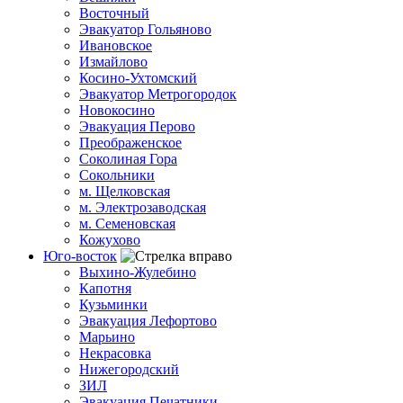
Восточный
Эвакуатор Гольяново
Ивановское
Измайлово
Косино-Ухтомский
Эвакуатор Метрогородок
Новокосино
Эвакуация Перово
Преображенское
Соколиная Гора
Сокольники
м. Щелковская
м. Электрозаводская
м. Семеновская
Кожухово
Юго-восток
Выхино-Жулебино
Капотня
Кузьминки
Эвакуация Лефортово
Марьино
Некрасовка
Нижегородский
ЗИЛ
Эвакуация Печатники