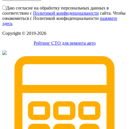
эвакуатор в сто
Даю согласие на обработку персональных данных в
эвакуатор из гаража
соответствии с
Политикой конфиденциальности
сайта. Чтобы
эвакуатор гидравлической
ознакомиться с Политикой конфиденциальности
нажмите
эвакуатор буксировка
здесь
эвакуатор Боровское шоссе - климовск
эвакуатор павловский посад
Сopyright © 2019-2026
александров
мотоэвакуатор
Рейтинг СТО для ремонта авто
домодедовская
зарайск
лесной городок
рублевское шоссе
красноармейск
выхино
эвакуатор прицепов