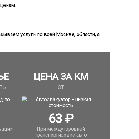
 ценам.
зываем услуги по всей Москве, области, а
ЬЕ
ЦЕНА ЗА КМ
ТЬ
ОТ
63
₽
уации
При междугородней
транспортировке авто