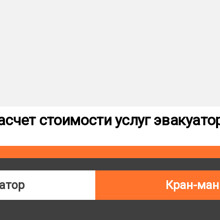
асчет стоимости услуг эвакуато
атор
Кран-ман