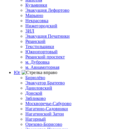
Кузьминки
Эвакуация Лефортово
Марьино
Некрасовка
Нижегородский
ЗИЛ
Эвакуация Печатники
Рязанский
Текстильщики
Южнопортовый
Рязанский проспект
м. Дубровка
м. Авиамоторная
Юг
Бирюлёво
Эвакуатор Братеево
Даниловский
Донской
Зябликово
Москворечье-Сабурово
Нагатино-Садовники
Нагатинский Затон
Нагорный
Орехово-Борисово