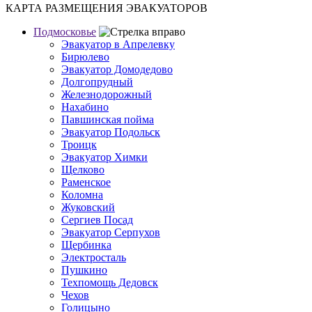
КАРТА РАЗМЕЩЕНИЯ ЭВАКУАТОРОВ
Подмосковье
Эвакуатор в Апрелевку
Бирюлево
Эвакуатор Домодедово
Долгопрудный
Железнодорожный
Нахабино
Павшинская пойма
Эвакуатор Подольск
Троицк
Эвакуатор Химки
Щелково
Раменское
Коломна
Жуковский
Сергиев Посад
Эвакуатор Серпухов
Щербинка
Электросталь
Пушкино
Техпомощь Дедовск
Чехов
Голицыно