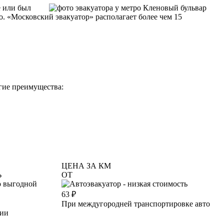
е или был
. «Московский эвакуатор» располагает более чем 15
гие преимущества:
ЦЕНА ЗА КМ
Ь
ОТ
63
₽
При междугородней транспортировке авто
ции