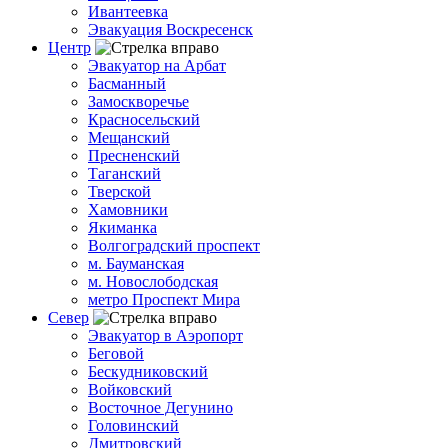
Ивантеевка
Эвакуация Воскресенск
Центр
Эвакуатор на Арбат
Басманный
Замоскворечье
Красносельский
Мещанский
Пресненский
Таганский
Тверской
Хамовники
Якиманка
Волгоградский проспект
м. Бауманская
м. Новослободская
метро Проспект Мира
Север
Эвакуатор в Аэропорт
Беговой
Бескудниковский
Войковский
Восточное Дегунино
Головинский
Дмитровский