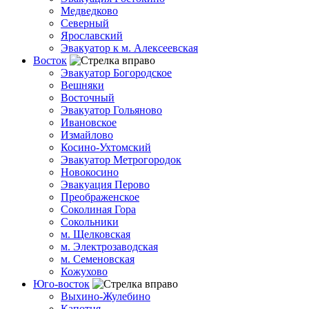
Медведково
Северный
Ярославский
Эвакуатор к м. Алексеевская
Восток
Эвакуатор Богородское
Вешняки
Восточный
Эвакуатор Гольяново
Ивановское
Измайлово
Косино-Ухтомский
Эвакуатор Метрогородок
Новокосино
Эвакуация Перово
Преображенское
Соколиная Гора
Сокольники
м. Щелковская
м. Электрозаводская
м. Семеновская
Кожухово
Юго-восток
Выхино-Жулебино
Капотня