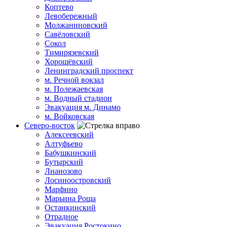
Коптево
Левобережный
Молжаниновский
Савёловский
Сокол
Тимирязевский
Хорошёвский
Ленинградский проспект
м. Речной вокзал
м. Полежаевская
м. Водный стадион
Эвакуация м. Динамо
м. Войковская
Северо-восток
Алексеевский
Алтуфьево
Бабушкинский
Бутырский
Лианозово
Лосиноостровский
Марфино
Марьина Роща
Останкинский
Отрадное
Эвакуация Ростокино