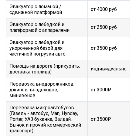
Эвакуатор c ломаной /
от 4000 руб
сдвижной платформой
Эвакуатор с лебедкой и
от 2500 руб
платформой с аппарелями
Эвакуатор с лебедкой и
укороченной базой для
от 3500 руб
частичной погрузки авто
Помощь на дороге (прикурить,
индивидуально
доставка топлива)
Перевозка внедорожников,
джипов, вездеходов,
от 3000₽
минивенов
Перевозка микроавтобусов
(Газель - автобус, Man, Hynday,
Porter, УАЗ буханка, Валдай,
от 3500₽
Бычок и прочий коммерческий
транспорт)