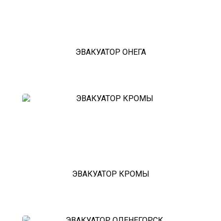
Эвакуатор с паркинга штрафстоянки
эвакуатор братеево - Екатеринбург
буксровка
Как вызвать эвакуатор с
подземного паркинга
эвакуатор братеево - Марьино
ЭВАКУАТОР ОНЕГА
недорого
эвакуатор братеево - Питер
эвакуатор седан
эвакуатор пикапа
эвакуатор фургона
эвакуатор истра
эвакуатор в сто
эвакуатор из гаража
эвакуатор гидравлической
эвакуатор буксировка
эвакуатор эвакуатор братеево -
климовск
эвакуатор павловский посад
ЭВАКУАТОР КРОМЫ
александров
мотоэвакуатор
домодедовская
зарайск
лесной городок
рублевское шоссе