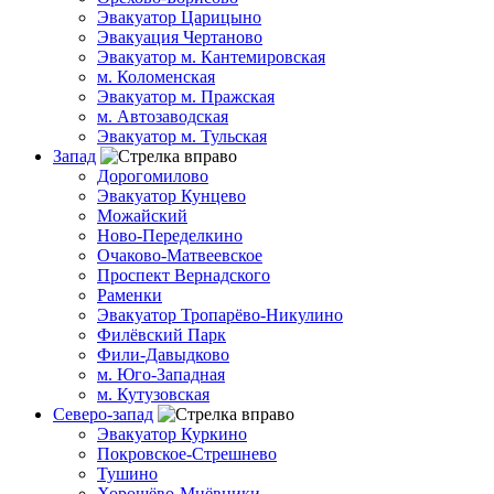
Эвакуатор Царицыно
Эвакуация Чертаново
Эвакуатор м. Кантемировская
м. Коломенская
Эвакуатор м. Пражская
м. Автозаводская
Эвакуатор м. Тульская
Запад
Дорогомилово
Эвакуатор Кунцево
Можайский
Ново-Переделкино
Очаково-Матвеевское
Проспект Вернадского
Раменки
Эвакуатор Тропарёво-Никулино
Филёвский Парк
Фили-Давыдково
м. Юго-Западная
м. Кутузовская
Северо-запад
Эвакуатор Куркино
Покровское-Стрешнево
Тушино
Хорошёво-Мнёвники