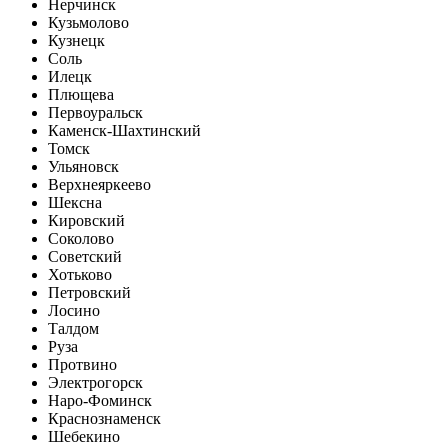
Нерчинск
Кузьмолово
Кузнецк
Соль
Илецк
Плющева
Первоуральск
Каменск-Шахтинский
Томск
Ульяновск
Верхнеяркеево
Шексна
Кировский
Соколово
Советский
Хотьково
Петровский
Лосино
Талдом
Руза
Протвино
Электрогорск
Наро-Фоминск
Краснознаменск
Шебекино