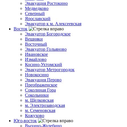
Эвакуация Ростокино
Медведково
Северный
Ярославский
Эвакуатор к м. Алексеевская
Восток
Эвакуатор Богородское
Вешняки
Восточный
Эвакуатор Гольяново
Ивановское
Измайлово
Косино-Ухтомский
Эвакуатор Метрогородок
Новокосино
Эвакуация Перово
Преображенское
Соколиная Гора
Сокольники
м. Щелковская
м. Электрозаводская
м. Семеновская
Кожухово
Юго-восток
Выхино-Жулебино