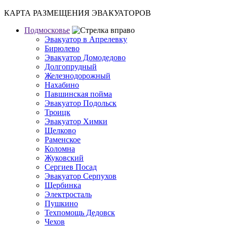
КАРТА РАЗМЕЩЕНИЯ ЭВАКУАТОРОВ
Подмосковье
Эвакуатор в Апрелевку
Бирюлево
Эвакуатор Домодедово
Долгопрудный
Железнодорожный
Нахабино
Павшинская пойма
Эвакуатор Подольск
Троицк
Эвакуатор Химки
Щелково
Раменское
Коломна
Жуковский
Сергиев Посад
Эвакуатор Серпухов
Щербинка
Электросталь
Пушкино
Техпомощь Дедовск
Чехов