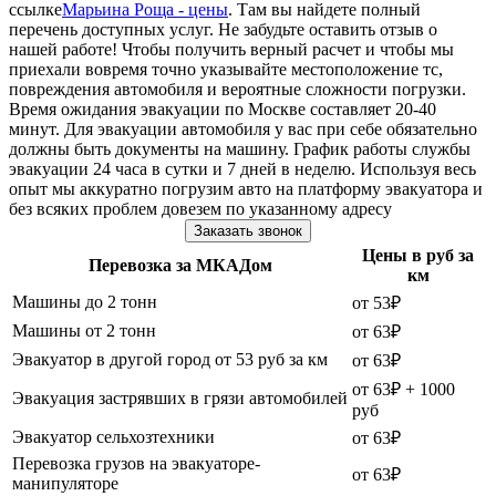
ссылке
Марьина Роща - цены
. Там вы найдете полный
перечень доступных услуг. Не забудьте оставить отзыв о
нашей работе! Чтобы получить верный расчет и чтобы мы
приехали вовремя точно указывайте местоположение тс,
повреждения автомобиля и вероятные сложности погрузки.
Время ожидания эвакуации по Москве составляет 20-40
минут. Для эвакуации автомобиля у вас при себе обязательно
должны быть документы на машину. График работы службы
эвакуации 24 часа в сутки и 7 дней в неделю. Используя весь
опыт мы аккуратно погрузим авто на платформу эвакуатора и
без всяких проблем довезем по указанному адресу
Заказать звонок
Цены в руб за
Перевозка за МКАДом
км
Машины до 2 тонн
от 53₽
Машины от 2 тонн
от 63₽
Эвакуатор в другой город от 53 руб за км
от 63₽
от 63₽ + 1000
Эвакуация застрявших в грязи автомобилей
руб
Эвакуатор сельхозтехники
от 63₽
Перевозка грузов на эвакуаторе-
от 63₽
манипуляторе