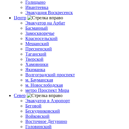
Голицыно
Ивантеевка
Эвакуация Воскресенск
Центр
Эвакуатор на Арбат
Басманный
Замоскворечье
Красносельский
Мещанский
Пресненский
Таганский
Тверской
Хамовники
Якиманка
Волгоградский проспект
м. Бауманская
м. Новослободская
метро Проспект Мира
Север
Эвакуатор в Аэропорт
Беговой
Бескудниковский
Войковский
Восточное Дегунино
Головинский