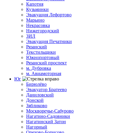
Капотня
Кузьминки
Эвакуация Лефортово
Марьино
Некрасовка
Нижегородский
ЗИЛ
Эвакуация Печатники
Рязанский
Текстильщики
Южнопортовый
Рязанский проспект
м. Дубровка
м. Авиамоторная
Юг
Бирюлёво
Эвакуатор Братеево
Даниловский
Донской
Зябликово
Москворечье-Сабурово
Нагатино-Садовники
Нагатинский Затон
Нагорный
Орехово-Борисово