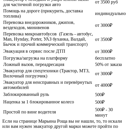
от 3500 руб
для частичной погрузки авто
Помощь на дороге (прикурить, доставка
индивидуально
топлива)
Перевозка внедорожников, джипов,
от 3000₽
вездеходов, минивенов
Перевозка микроавтобусов (Газель - автобус,
Man, Hynday, Porter, УАЗ буханка, Валдай,
от 3500₽
Бычок и прочий коммерческий транспорт)
Эвакуация в сервис после ДТП
от 3000₽
Погрузка/загрузка на платформу
бесплатно
Ложный вызов, переадресация
50% от заказа
Эвакуатор для спецтехники (Трактор, МТЗ,
от 3000₽
Вилочный погрузчик)
Эвакуатор для неисправных и перевёрнутых
от 4000₽
автомобилей
Заблокированный руль
500₽
Наценка за 1 блокированное колесо
500₽
500₽ - 30
Простой по вине водителя
минут
Если на странице Марьина Роща вы не нашли, то, то искали
или вам нужен эвакуатор другой марки можете пройти по