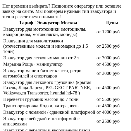
Нет времени выбирать? Позвоните оператору или оставьте
заявку на сайте. Мы подберем нужный тип эвакуатора и
точно рассчитаем стоимость!
Тариф "Эвакуатор Москва"
Цены
Эвакуатор для мототехники (мотоциклы,
от 1200 руб
квадроциклы, мотоколяски, мопеды)
Эвакуация для малолитражки
(отечественные модели и иномарки до 1,5
от 2500 руб
тонн)
Эвакуатор для легковых машин от 2 т
от 3000 руб
Марьина Роща - манипулятор
от 4500 руб
Эвакуатор машин бизнес класса, ретро
от 3000 руб
автомобилей и спорткаров
Эвакуатор для легкового грузовика (крытая
Газель, Лада Ларгус, PEUGEOT PARTNER,
от 4500 руб
Volkswagen Transporter, hyundai hd-78 )
Перевезти грузовик массой до 7 тонн
от 5500 руб
Транспортировка Лодки, катера, яхты
от 4500 руб
Эвакуатор c ломаной / сдвижной платформой
от 4000 руб
Эвакуатор с лебедкой и платформой с
от 2500 руб
аппарелями
Эвакуатор с лебедкой и укороченной базой