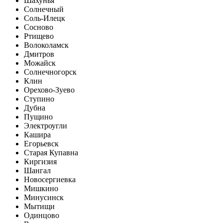
Шахунья
Солнечный
Соль-Илецк
Сосново
Ртищево
Волоколамск
Дмитров
Можайск
Солнечногорск
Клин
Орехово-Зуево
Ступино
Дубна
Пущино
Электроугли
Кашира
Егорьевск
Старая Купавна
Киргизия
Шангал
Новосергиевка
Мишкино
Минусинск
Мытищи
Одинцово