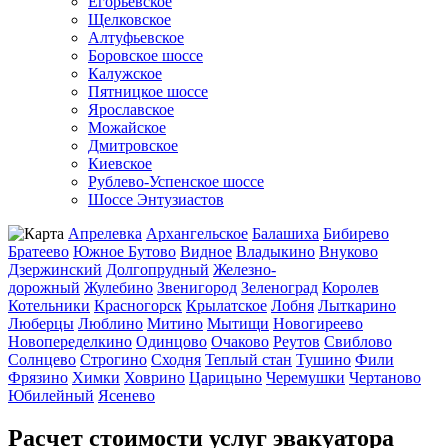
Егорьевское
Щелковское
Алтуфьевское
Боровское шоссе
Калужское
Пятницкое шоссе
Ярославское
Можайское
Дмитровское
Киевское
Рублево-Успенское шоссе
Шоссе Энтузиастов
Апрелевка
Архангельское
Балашиха
Бибирево
Братеево
Южное Бутово
Видное
Владыкино
Внуково
Дзержинский
Долгопрудный
Железно-
дорожный
Жулебино
Звенигород
Зеленоград
Королев
Котельники
Красногорск
Крылатское
Лобня
Лыткарино
Люберцы
Люблино
Митино
Мытищи
Новогиреево
Новопеределкино
Одинцово
Очаково
Реутов
Свиблово
Солнцево
Строгино
Сходня
Теплый стан
Тушино
Фили
Фрязино
Химки
Ховрино
Царицыно
Черемушки
Чертаново
Юбилейный
Ясенево
Расчет стоимости услуг эвакуатора