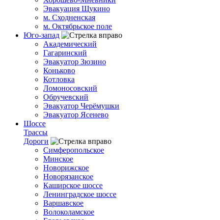
Эвакуация Щукино
м. Сходненская
м. Октябрьское поле
Юго-запад
Академический
Гагаринский
Эвакуатор Зюзино
Коньково
Котловка
Ломоносовский
Обручевский
Эвакуатор Черёмушки
Эвакуатор Ясенево
Шоссе
Трассы
Дороги
Симферопольское
Минское
Новорижское
Новорязанское
Каширское шоссе
Ленинградское шоссе
Варшавское
Волоколамское