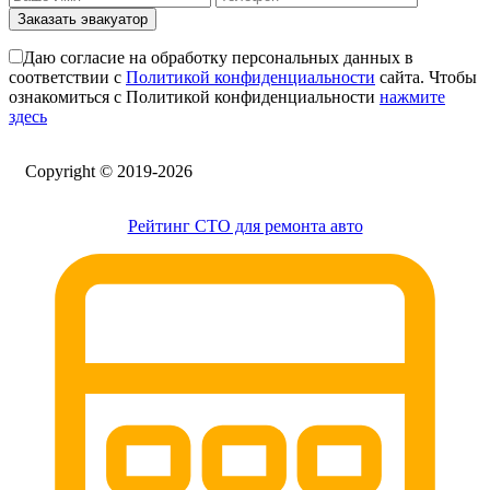
эвакуатор пикапа
Заказать эвакуатор
эвакуатор фургона
эвакуатор истра
Даю согласие на обработку персональных данных в
эвакуатор в сто
соответствии с
Политикой конфиденциальности
сайта. Чтобы
эвакуатор из гаража
ознакомиться с Политикой конфиденциальности
нажмите
эвакуатор гидравлической
здесь
эвакуатор буксировка
эвакуатор Марьина Роща - климовск
эвакуатор павловский посад
Сopyright © 2019-2026
александров
мотоэвакуатор
домодедовская
Рейтинг СТО для ремонта авто
зарайск
лесной городок
рублевское шоссе
красноармейск
выхино
эвакуатор прицепов