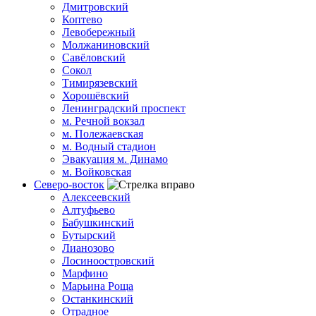
Дмитровский
Коптево
Левобережный
Молжаниновский
Савёловский
Сокол
Тимирязевский
Хорошёвский
Ленинградский проспект
м. Речной вокзал
м. Полежаевская
м. Водный стадион
Эвакуация м. Динамо
м. Войковская
Северо-восток
Алексеевский
Алтуфьево
Бабушкинский
Бутырский
Лианозово
Лосиноостровский
Марфино
Марьина Роща
Останкинский
Отрадное