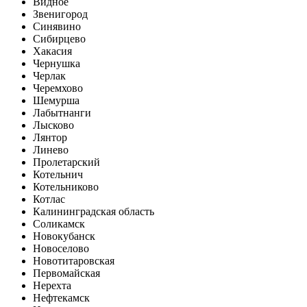
Видное
Звенигород
Синявино
Сибирцево
Хакасия
Чернушка
Черлак
Черемхово
Шемурша
Лабытнанги
Лысково
Лянтор
Линево
Пролетарский
Котельнич
Котельниково
Котлас
Калининградская область
Соликамск
Новокубанск
Новоселово
Новотитаровская
Первомайская
Нерехта
Нефтекамск