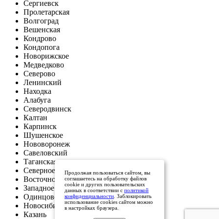
Сергиевск
Пролетарская
Волгоград
Вешенская
Кондрово
Кондопога
Новорижское
Медведково
Северово
Ленинский
Находка
Алабуга
Северодвинск
Калтан
Карпинск
Шушенское
Нововоронеж
Савеловский
Таганская
Северное
Продолжая пользоваться сайтом, вы
Восточное Бутово
соглашаетесь на обработку файлов
cookie и других пользовательских
Западное Дегунино
данных в соответствии с
политикой
Одинцовский округ
конфиденциальности
. Заблокировать
использование cookies сайтом можно
Новосибирск
в настройках браузера.
Казань