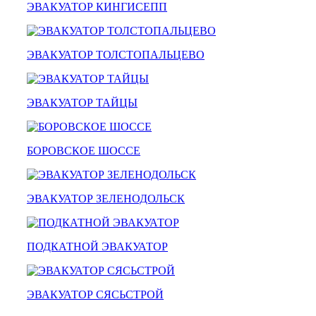
Даниловский - Питер
ЭВАКУАТОР КИНГИСЕПП
эвакуатор седан
эвакуатор пикапа
эвакуатор фургона
эвакуатор истра
ЭВАКУАТОР ТОЛСТОПАЛЬЦЕВО
эвакуатор в сто
эвакуатор из гаража
эвакуатор гидравлической
ЭВАКУАТОР ТАЙЦЫ
эвакуатор буксировка
эвакуатор Даниловский - климовск
эвакуатор павловский посад
александров
БОРОВСКОЕ ШОССЕ
мотоэвакуатор
домодедовская
зарайск
лесной городок
ЭВАКУАТОР ЗЕЛЕНОДОЛЬСК
рублевское шоссе
красноармейск
выхино
эвакуатор прицепов
ПОДКАТНОЙ ЭВАКУАТОР
ЭВАКУАТОР СЯСЬСТРОЙ