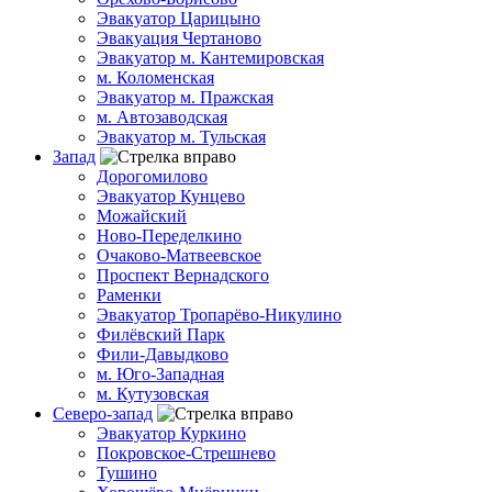
Эвакуатор Царицыно
Эвакуация Чертаново
Эвакуатор м. Кантемировская
м. Коломенская
Эвакуатор м. Пражская
м. Автозаводская
Эвакуатор м. Тульская
Запад
Дорогомилово
Эвакуатор Кунцево
Можайский
Ново-Переделкино
Очаково-Матвеевское
Проспект Вернадского
Раменки
Эвакуатор Тропарёво-Никулино
Филёвский Парк
Фили-Давыдково
м. Юго-Западная
м. Кутузовская
Северо-запад
Эвакуатор Куркино
Покровское-Стрешнево
Тушино