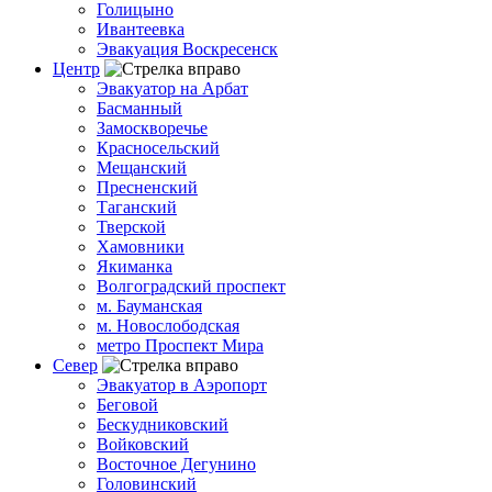
Голицыно
Ивантеевка
Эвакуация Воскресенск
Центр
Эвакуатор на Арбат
Басманный
Замоскворечье
Красносельский
Мещанский
Пресненский
Таганский
Тверской
Хамовники
Якиманка
Волгоградский проспект
м. Бауманская
м. Новослободская
метро Проспект Мира
Север
Эвакуатор в Аэропорт
Беговой
Бескудниковский
Войковский
Восточное Дегунино
Головинский