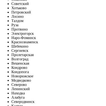
Советский
Хотьково
Петровский
Лосино
Талдом
Руза
Протвино
Электрогорск
Наро-Фоминск
Краснознаменск
Шебекино
Сергиевск
Пролетарская
Волгоград
Вешенская
Кондрово
Кондопога
Новорижское
Медведково
Северово
Ленинский
Находка
Алабуга
Северодвинск
Калтан