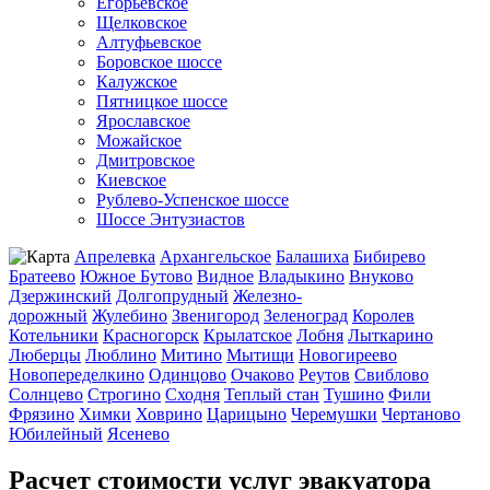
Егорьевское
Щелковское
Алтуфьевское
Боровское шоссе
Калужское
Пятницкое шоссе
Ярославское
Можайское
Дмитровское
Киевское
Рублево-Успенское шоссе
Шоссе Энтузиастов
Апрелевка
Архангельское
Балашиха
Бибирево
Братеево
Южное Бутово
Видное
Владыкино
Внуково
Дзержинский
Долгопрудный
Железно-
дорожный
Жулебино
Звенигород
Зеленоград
Королев
Котельники
Красногорск
Крылатское
Лобня
Лыткарино
Люберцы
Люблино
Митино
Мытищи
Новогиреево
Новопеределкино
Одинцово
Очаково
Реутов
Свиблово
Солнцево
Строгино
Сходня
Теплый стан
Тушино
Фили
Фрязино
Химки
Ховрино
Царицыно
Черемушки
Чертаново
Юбилейный
Ясенево
Расчет стоимости услуг эвакуатора