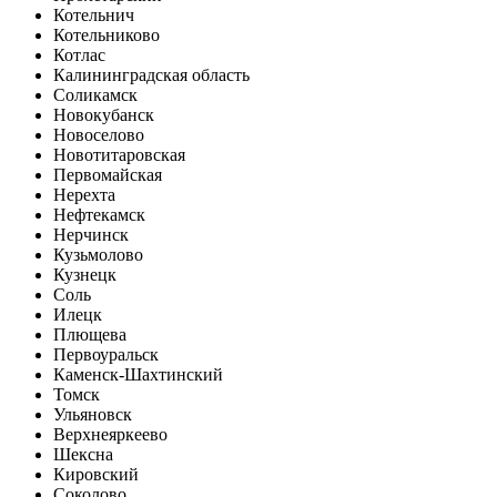
Котельнич
Котельниково
Котлас
Калининградская область
Соликамск
Новокубанск
Новоселово
Новотитаровская
Первомайская
Нерехта
Нефтекамск
Нерчинск
Кузьмолово
Кузнецк
Соль
Илецк
Плющева
Первоуральск
Каменск-Шахтинский
Томск
Ульяновск
Верхнеяркеево
Шексна
Кировский
Соколово