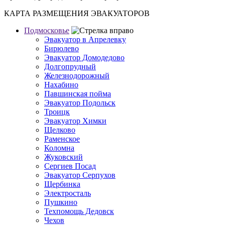
КАРТА РАЗМЕЩЕНИЯ ЭВАКУАТОРОВ
Подмосковье
Эвакуатор в Апрелевку
Бирюлево
Эвакуатор Домодедово
Долгопрудный
Железнодорожный
Нахабино
Павшинская пойма
Эвакуатор Подольск
Троицк
Эвакуатор Химки
Щелково
Раменское
Коломна
Жуковский
Сергиев Посад
Эвакуатор Серпухов
Щербинка
Электросталь
Пушкино
Техпомощь Дедовск
Чехов