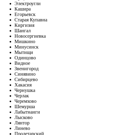
Электроугли
Кашира
Егорьевск
Старая Купавна
Киргизия
Шангал
Новосергиевка
Мишкино
Минусинск
Мытищи
Одинцово
Видное
Звенигород
Синявино
Сибирцево
Хакасия
Чернушка
Черлак
Черемхово
Шемурша
Лабытнанги
Лысково
Лянтор
Линево
Пролетарский