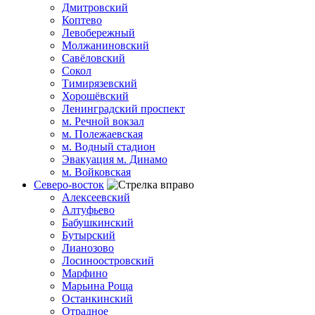
Дмитровский
Коптево
Левобережный
Молжаниновский
Савёловский
Сокол
Тимирязевский
Хорошёвский
Ленинградский проспект
м. Речной вокзал
м. Полежаевская
м. Водный стадион
Эвакуация м. Динамо
м. Войковская
Северо-восток
Алексеевский
Алтуфьево
Бабушкинский
Бутырский
Лианозово
Лосиноостровский
Марфино
Марьина Роща
Останкинский
Отрадное