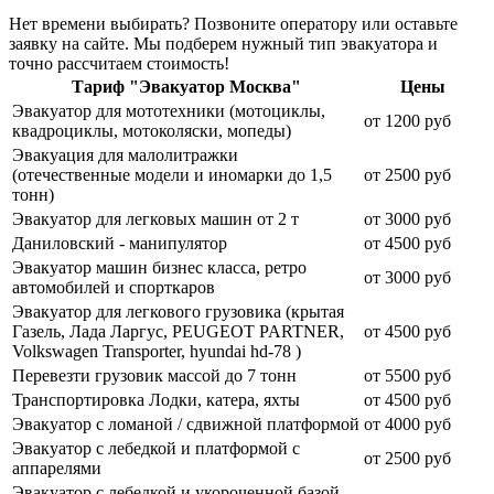
Нет времени выбирать? Позвоните оператору или оставьте
заявку на сайте. Мы подберем нужный тип эвакуатора и
точно рассчитаем стоимость!
Тариф "Эвакуатор Москва"
Цены
Эвакуатор для мототехники (мотоциклы,
от 1200 руб
квадроциклы, мотоколяски, мопеды)
Эвакуация для малолитражки
(отечественные модели и иномарки до 1,5
от 2500 руб
тонн)
Эвакуатор для легковых машин от 2 т
от 3000 руб
Даниловский - манипулятор
от 4500 руб
Эвакуатор машин бизнес класса, ретро
от 3000 руб
автомобилей и спорткаров
Эвакуатор для легкового грузовика (крытая
Газель, Лада Ларгус, PEUGEOT PARTNER,
от 4500 руб
Volkswagen Transporter, hyundai hd-78 )
Перевезти грузовик массой до 7 тонн
от 5500 руб
Транспортировка Лодки, катера, яхты
от 4500 руб
Эвакуатор c ломаной / сдвижной платформой
от 4000 руб
Эвакуатор с лебедкой и платформой с
от 2500 руб
аппарелями
Эвакуатор с лебедкой и укороченной базой