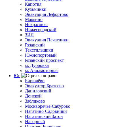
Капотня
Кузьминки
Эвакуация Лефортово
Марьино
Некрасовка
Нижегородский
ЗИЛ
Эвакуация Печатники
Рязанский
Текстильщики
Южнопортовый
Рязанский проспект
м. Дубровка
м. Авиамоторная
Юг
Бирюлёво
Эвакуатор Братеево
Даниловский
Донской
Зябликово
Москворечье-Сабурово
Нагатино-Садовники
Нагатинский Затон
Нагорный
Орехово-Борисово