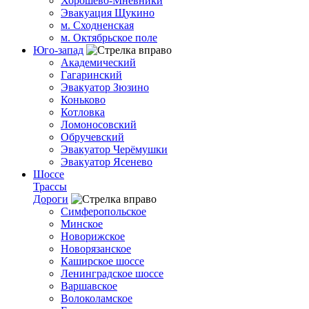
Хорошёво-Мнёвники
Эвакуация Щукино
м. Сходненская
м. Октябрьское поле
Юго-запад
Академический
Гагаринский
Эвакуатор Зюзино
Коньково
Котловка
Ломоносовский
Обручевский
Эвакуатор Черёмушки
Эвакуатор Ясенево
Шоссе
Трассы
Дороги
Симферопольское
Минское
Новорижское
Новорязанское
Каширское шоссе
Ленинградское шоссе
Варшавское
Волоколамское