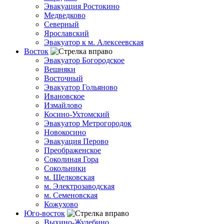
Эвакуация Ростокино
Медведково
Северный
Ярославский
Эвакуатор к м. Алексеевская
Восток
Эвакуатор Богородское
Вешняки
Восточный
Эвакуатор Гольяново
Ивановское
Измайлово
Косино-Ухтомский
Эвакуатор Метрогородок
Новокосино
Эвакуация Перово
Преображенское
Соколиная Гора
Сокольники
м. Щелковская
м. Электрозаводская
м. Семеновская
Кожухово
Юго-восток
Выхино-Жулебино