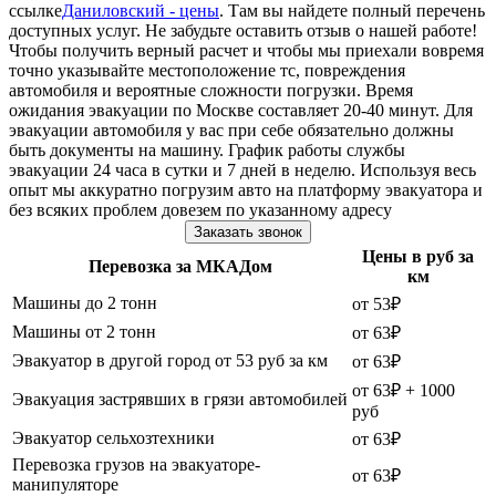
ссылке
Даниловский - цены
. Там вы найдете полный перечень
доступных услуг. Не забудьте оставить отзыв о нашей работе!
Чтобы получить верный расчет и чтобы мы приехали вовремя
точно указывайте местоположение тс, повреждения
автомобиля и вероятные сложности погрузки. Время
ожидания эвакуации по Москве составляет 20-40 минут. Для
эвакуации автомобиля у вас при себе обязательно должны
быть документы на машину. График работы службы
эвакуации 24 часа в сутки и 7 дней в неделю. Используя весь
опыт мы аккуратно погрузим авто на платформу эвакуатора и
без всяких проблем довезем по указанному адресу
Заказать звонок
Цены в руб за
Перевозка за МКАДом
км
Машины до 2 тонн
от 53₽
Машины от 2 тонн
от 63₽
Эвакуатор в другой город от 53 руб за км
от 63₽
от 63₽ + 1000
Эвакуация застрявших в грязи автомобилей
руб
Эвакуатор сельхозтехники
от 63₽
Перевозка грузов на эвакуаторе-
от 63₽
манипуляторе