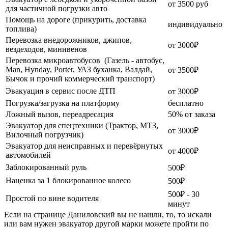
от 3500 руб
для частичной погрузки авто
Помощь на дороге (прикурить, доставка
индивидуально
топлива)
Перевозка внедорожников, джипов,
от 3000₽
вездеходов, минивенов
Перевозка микроавтобусов (Газель - автобус,
Man, Hynday, Porter, УАЗ буханка, Валдай,
от 3500₽
Бычок и прочий коммерческий транспорт)
Эвакуация в сервис после ДТП
от 3000₽
Погрузка/загрузка на платформу
бесплатно
Ложный вызов, переадресация
50% от заказа
Эвакуатор для спецтехники (Трактор, МТЗ,
от 3000₽
Вилочный погрузчик)
Эвакуатор для неисправных и перевёрнутых
от 4000₽
автомобилей
Заблокированный руль
500₽
Наценка за 1 блокированное колесо
500₽
500₽ - 30
Простой по вине водителя
минут
Если на странице Даниловский вы не нашли, то, то искали
или вам нужен эвакуатор другой марки можете пройти по