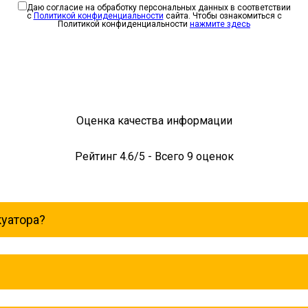
Даю согласие на обработку персональных данных в соответствии
с
Политикой конфиденциальности
сайта. Чтобы ознакомиться с
Политикой конфиденциальности
нажмите здесь
Оценка качества информации
Рейтинг
4.6
/5 - Всего
9
оценок
куатора?
точно, без выходных поэтому звоните в любое время. Кун
осква, Область. Для перевозки межгород на любое рассто