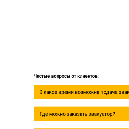
Частые вопросы от клиентов:
В какое время возможна подача эва
Служба эвакуации работает круглосу
Где можно заказать эвакуатор?
Основная география обслуживания: М