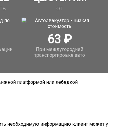
ТЬ
ОТ
63
₽
уации
При междугородней
транспортировке авто
движной платформой или лебедкой.
учить необходимую информацию клиент может у