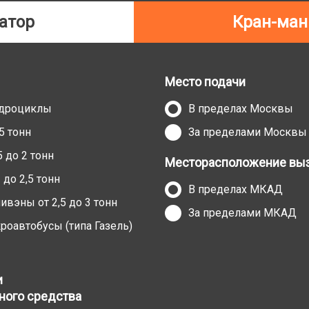
атор
Кран-ман
Место подачи
адроциклы
В пределах Москвы
5 тонн
За пределами Москвы
 до 2 тонн
Месторасположение выз
до 2,5 тонн
В пределах МКАД
вэны от 2,5 до 3 тонн
За пределами МКАД
оавтобусы (типа Газель)
и
ного средства