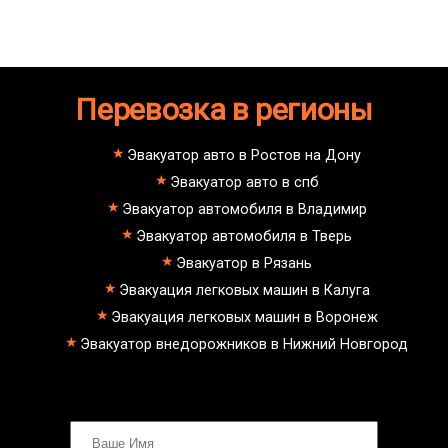
газ;
Эвакуатор при аварии (дтп)
mercedes-benz;
Как вытащить авто из кювета
ford;
Стоимость эвакуатора для авто с
toyota;
автоматической КПП блокировка
nissan;
колес
dongfeng;
Перевозка в регионы
Как вызвать эвакуатор
малолитражные авто и скутеры.
манипулятора для снегоходов
Эвакуатор с паркинга штрафстоянки
Ясенево - Екатеринбург буксровка
Эвакуатор авто в Ростов на Дону
Как вызвать эвакуатор с
Эвакуатор авто в спб
подземного паркинга
Ясенево - Марьино недорого
Эвакуатор автомобиля в Владимир
Ясенево - Питер
Эвакуатор автомобиля в Тверь
эвакуатор седан
эвакуатор пикапа
Эвакуатор в Рязань
эвакуатор фургона
Эвакуация легковых машин в Калуга
эвакуатор истра
эвакуатор в сто
Эвакуация легковых машин в Воронеж
эвакуатор из гаража
Эвакуатор внедорожников в Нижний Новгород
эвакуатор гидравлической
эвакуатор буксировка
эвакуатор Ясенево - климовск
эвакуатор павловский посад
александров
мотоэвакуатор