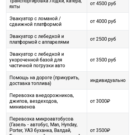
Транспортировка Лодки, катера,
от 4500 руб
яхты
Эвакуатор c ломаной /
от 4000 руб
сдвижной платформой
Эвакуатор с лебедкой и
от 2500 руб
платформой с аппарелями
Эвакуатор с лебедкой и
укороченной базой для
от 3500 руб
частичной погрузки авто
Помощь на дороге (прикурить,
индивидуально
доставка топлива)
Перевозка внедорожников,
джипов, вездеходов,
от 3000₽
минивенов
Перевозка микроавтобусов
(Газель - автобус, Man, Hynday,
Porter, УАЗ буханка, Валдай,
от 3500₽