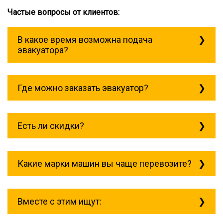
Частые вопросы от клиентов:
В какое время возможна подача
эвакуатора?
Служба эвакуации работает
круглосуточно, без выходных поэтому
Где можно заказать эвакуатор?
звоните в любое время. Ясенево всегда
рядом!
Основная география обслуживания:
Москва, Область. Для перевозки
Есть ли скидки?
межгород на любое расстояние звоните
круглосуточно, но желательно заранее.
Скидки есть только для корпоративных
клиентов. Услуги нашего эвакуатора и так
Какие марки машин вы чаще перевозите?
можно получить дешево и быстро
Чаще всего мы возим на ремонт:
isuzu;
Вместе с этим ищут:
mitsubishi;
volvo;