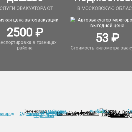
СЛУГИ ЭВАКУАТОРА ОТ
В МОСКОВСКУЮ ОБЛАС
2500
₽
53
₽
анспортировка в границах
района
Стоимость километра эвак
Лобня
До
Зеленоград
Сходня
Химки
Ховрино
Тушино
Митино
Красногорск
Влад
Архангельское
Строгино
Крылатское
Фили
Солнцево
Очаково
нигород
Одинцово
Новопеределкино
Черемушки
Внуково
Чертаново
Теплый стан
Ясенево
Южное Бут
Апрелевка