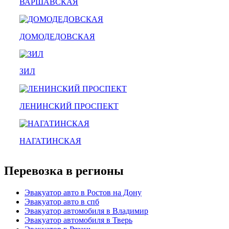
ВАРШАВСКАЯ
эвакуатор гидравлической
эвакуатор буксировка
эвакуатор Каширская - климовск
эвакуатор павловский посад
ДОМОДЕДОВСКАЯ
александров
мотоэвакуатор
домодедовская
зарайск
ЗИЛ
лесной городок
рублевское шоссе
красноармейск
выхино
ЛЕНИНСКИЙ ПРОСПЕКТ
эвакуатор прицепов
НАГАТИНСКАЯ
Перевозка в регионы
Эвакуатор авто в Ростов на Дону
Эвакуатор авто в спб
Эвакуатор автомобиля в Владимир
Эвакуатор автомобиля в Тверь