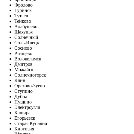
Фролово
Туринск
Тутаев
Тейково
Алабушево
Шахунья
Солнечный
Соль-Илецк
Сосново
Ртищево
Волоколамск
Дмитров
Можайск
Солнечногорск
Клин
Орехово-Зуево
Ступино
Дубна
Пущино
Электроугли
Кашира
Егорьевск
Старая Купавна
Киргизия