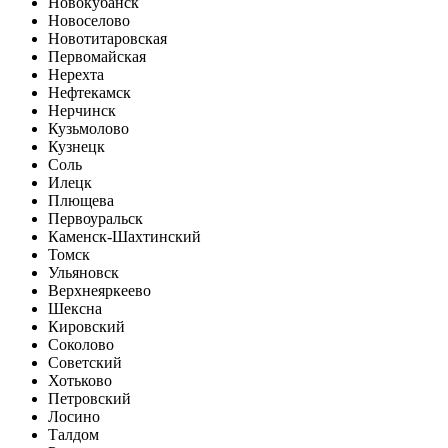
Новокубанск
Новоселово
Новотитаровская
Первомайская
Нерехта
Нефтекамск
Нерчинск
Кузьмолово
Кузнецк
Соль
Илецк
Плющева
Первоуральск
Каменск-Шахтинский
Томск
Ульяновск
Верхнеяркеево
Шексна
Кировский
Соколово
Советский
Хотьково
Петровский
Лосино
Талдом