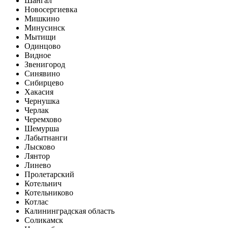
Шангал
Новосергиевка
Мишкино
Минусинск
Мытищи
Одинцово
Видное
Звенигород
Синявино
Сибирцево
Хакасия
Чернушка
Черлак
Черемхово
Шемурша
Лабытнанги
Лысково
Лянтор
Линево
Пролетарский
Котельнич
Котельниково
Котлас
Калининградская область
Соликамск