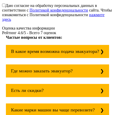
Даю согласие на обработку персональных данных в
соответствии с
Политикой конфиденциальности
сайта. Чтобы
ознакомиться с Политикой конфиденциальности
нажмите
здесь
Оценка качества информации
Рейтинг
4.6
/5 - Всего
7
оценок
Частые вопросы от клиентов:
В какое время возможна подача эвакуатора?
Служба эвакуации работает круглосуточно,
без выходных поэтому звоните в любое
Где можно заказать эвакуатор?
время. Каширская всегда рядом!
Основная география обслуживания:
Москва, Область. Для перевозки межгород
Есть ли скидки?
на любое расстояние звоните
круглосуточно, но желательно заранее.
Скидки есть только для корпоративных
клиентов. Услуги нашего эвакуатора и так
Какие марки машин вы чаще перевозите?
можно получить дешево и быстро