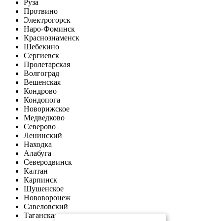
Руза
Протвино
Электрогорск
Наро-Фоминск
Краснознаменск
Шебекино
Сергиевск
Пролетарская
Волгоград
Вешенская
Кондрово
Кондопога
Новорижское
Медведково
Северово
Ленинский
Находка
Алабуга
Северодвинск
Калтан
Карпинск
Шушенское
Нововоронеж
Савеловский
Таганская