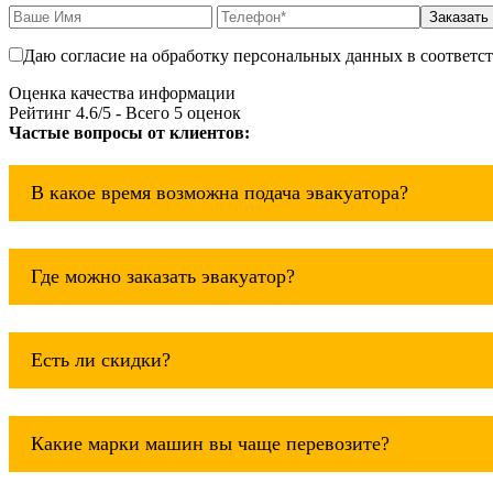
Заказать
Даю согласие на обработку персональных данных в соответс
Оценка качества информации
Рейтинг
4.6
/5 - Всего
5
оценок
Частые вопросы от клиентов:
В какое время возможна подача эвакуатора?
Служба эвакуации работает круглосуточно, без выходны
Где можно заказать эвакуатор?
Основная география обслуживания: Москва, Область. Дл
Есть ли скидки?
Скидки есть только для корпоративных клиентов. Услуг
Какие марки машин вы чаще перевозите?
Чаще всего мы возим на ремонт: