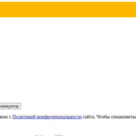
 КПП блокировка колес
ов
а
 эвакуатор
твии с
Политикой конфиденциальности
сайта. Чтобы ознакомит