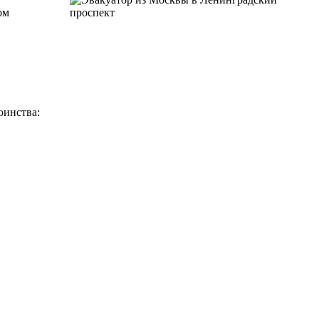
ом
оинства: