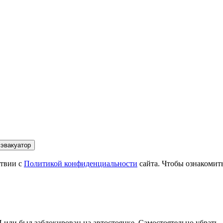
 эвакуатор
ствии с
Политикой конфиденциальности
сайта. Чтобы ознакомит
П или был заблокирован на автостоянке. Самостоятельно убрать