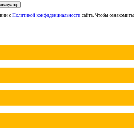
 эвакуатор
твии с
Политикой конфиденциальности
сайта. Чтобы ознакомит
х поэтому звоните в любое время. Ленинградский проспект всег
я перевозки межгород на любое расстояние звоните круглосуточ
и нашего эвакуатора и так можно получить дешево и быстро