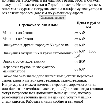
должны быть документы на машину. График работы службы
эвакуации 24 часа в сутки и 7 дней в неделю. Используя весь
опыт мы аккуратно погрузим авто на платформу эвакуатора и
без всяких проблем довезем по указанному адресу
Заказать звонок
Цены в руб за
Перевозка за МКАДом
км
Машины до 2 тонн
от 53₽
Машины от 2 тонн
от 63₽
Эвакуатор в другой город от 53 руб за км
от 63₽
от 63₽ + 1000
Эвакуация застрявших в грязи автомобилей
руб
Эвакуатор сельхозтехники
от 63₽
Перевозка грузов на эвакуаторе-
от 63₽
манипуляторе
Также мы оказываем дополнительные усулги: перевозка
строительных материалов, техники, сельхозтехники.
Например мы можем помочь в перевозке дорожного катка
или битого автомобиля в автосервис. Для такого вида техники
могут потребоваться дополнительные данные, поэтому
рекомендуем уточнять цены на данную услугу у наших
специалистов. Работать с нами удобно и выгодно!