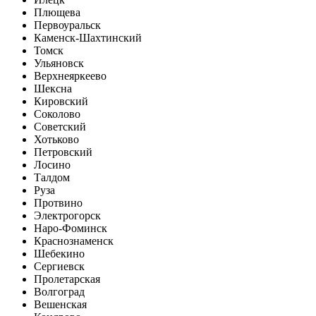
Плющева
Первоуральск
Каменск-Шахтинский
Томск
Ульяновск
Верхнеяркеево
Шексна
Кировский
Соколово
Советский
Хотьково
Петровский
Лосино
Талдом
Руза
Протвино
Электрогорск
Наро-Фоминск
Краснознаменск
Шебекино
Сергиевск
Пролетарская
Волгоград
Вешенская