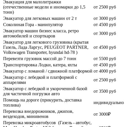
Эвакуация для малолитражки
(отечественные модели и иномарки до 1,5
от 2500 руб
тонн)
Эвакуатор для легковых машин от 2 т
от 3000 руб
Соколиная Гора - манипулятор
от 4500 руб
Эвакуатор машин бизнес класса, ретро
от 3000 руб
автомобилей и спорткаров
Эвакуатор для легкового грузовика (крытая
Газель, Лада Ларгус, PEUGEOT PARTNER,
от 4500 руб
Volkswagen Transporter, hyundai hd-78 )
Перевезти грузовик массой до 7 тонн
от 5500 руб
Транспортировка Лодки, катера, яхты
от 4500 руб
Эвакуатор c ломаной / сдвижной платформой
от 4000 руб
Эвакуатор с лебедкой и платформой с
от 2500 руб
аппарелями
Эвакуатор с лебедкой и укороченной базой
от 3500 руб
для частичной погрузки авто
Помощь на дороге (прикурить, доставка
индивидуально
топлива)
Перевозка внедорожников, джипов,
от 3000₽
вездеходов, минивенов
Перевозка микроавтобусов (Газель - автобус,