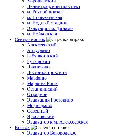
Хорошёвский
Ленинградский проспект
м. Речной вокзал
м. Полежаевская
м. Водный стадион
Эвакуация м. Динамо
м. Войковская
Северо-восток
Алексеевский
Алтуфьево
Бабушкинский
Бутырский
Лианозово
Лосиноостровский
Марфино
Марьина Роща
Останкинский
Отрадное
Эвакуация Ростокино
Медведково
Северный
Ярославский
Эвакуатор к м. Алексеевская
Восток
Эвакуатор Богородское