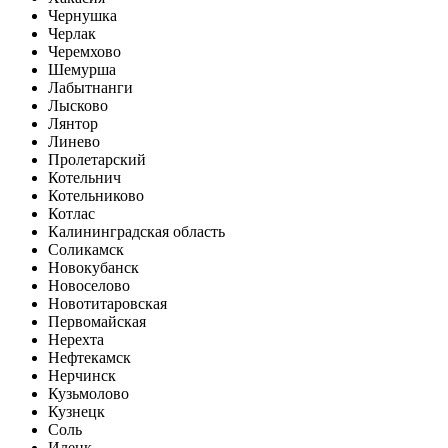
Чернушка
Черлак
Черемхово
Шемурша
Лабытнанги
Лысково
Лянтор
Линево
Пролетарский
Котельнич
Котельниково
Котлас
Калининградская область
Соликамск
Новокубанск
Новоселово
Новотитаровская
Первомайская
Нерехта
Нефтекамск
Нерчинск
Кузьмолово
Кузнецк
Соль
Илецк