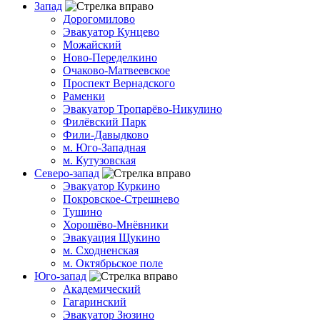
Запад
Дорогомилово
Эвакуатор Кунцево
Можайский
Ново-Переделкино
Очаково-Матвеевское
Проспект Вернадского
Раменки
Эвакуатор Тропарёво-Никулино
Филёвский Парк
Фили-Давыдково
м. Юго-Западная
м. Кутузовская
Северо-запад
Эвакуатор Куркино
Покровское-Стрешнево
Тушино
Хорошёво-Мнёвники
Эвакуация Щукино
м. Сходненская
м. Октябрьское поле
Юго-запад
Академический
Гагаринский
Эвакуатор Зюзино