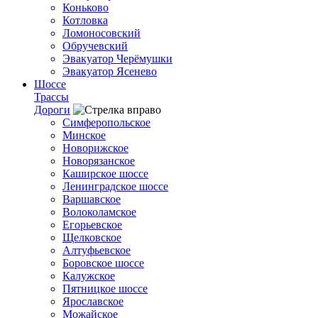
Коньково
Котловка
Ломоносовский
Обручевский
Эвакуатор Черёмушки
Эвакуатор Ясенево
Шоссе
Трассы
Дороги
Симферопольское
Минское
Новорижское
Новорязанское
Каширское шоссе
Ленинградское шоссе
Варшавское
Волоколамское
Егорьевское
Щелковское
Алтуфьевское
Боровское шоссе
Калужское
Пятницкое шоссе
Ярославское
Можайское