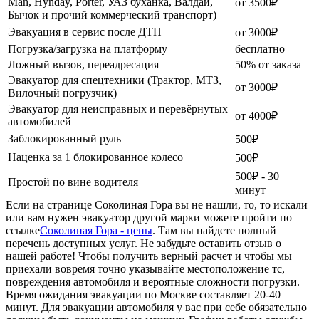
Man, Hynday, Porter, УАЗ буханка, Валдай,
от 3500₽
Бычок и прочий коммерческий транспорт)
Эвакуация в сервис после ДТП
от 3000₽
Погрузка/загрузка на платформу
бесплатно
Ложный вызов, переадресация
50% от заказа
Эвакуатор для спецтехники (Трактор, МТЗ,
от 3000₽
Вилочный погрузчик)
Эвакуатор для неисправных и перевёрнутых
от 4000₽
автомобилей
Заблокированный руль
500₽
Наценка за 1 блокированное колесо
500₽
500₽ - 30
Простой по вине водителя
минут
Если на странице Соколиная Гора вы не нашли, то, то искали
или вам нужен эвакуатор другой марки можете пройти по
ссылке
Соколиная Гора - цены
. Там вы найдете полный
перечень доступных услуг. Не забудьте оставить отзыв о
нашей работе! Чтобы получить верный расчет и чтобы мы
приехали вовремя точно указывайте местоположение тс,
повреждения автомобиля и вероятные сложности погрузки.
Время ожидания эвакуации по Москве составляет 20-40
минут. Для эвакуации автомобиля у вас при себе обязательно