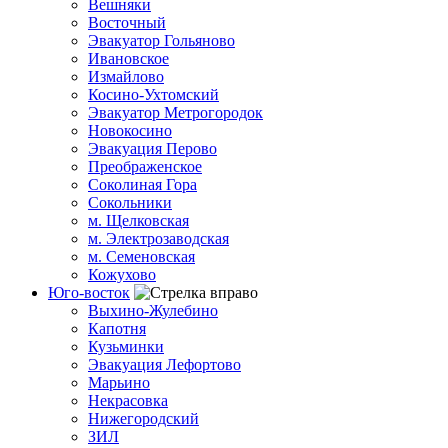
Вешняки
Восточный
Эвакуатор Гольяново
Ивановское
Измайлово
Косино-Ухтомский
Эвакуатор Метрогородок
Новокосино
Эвакуация Перово
Преображенское
Соколиная Гора
Сокольники
м. Щелковская
м. Электрозаводская
м. Семеновская
Кожухово
Юго-восток
Выхино-Жулебино
Капотня
Кузьминки
Эвакуация Лефортово
Марьино
Некрасовка
Нижегородский
ЗИЛ