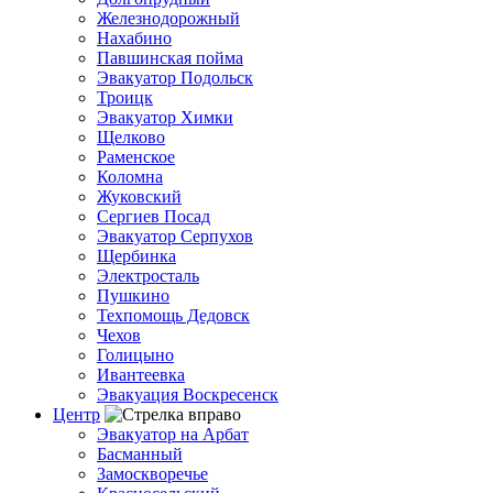
Железнодорожный
Нахабино
Павшинская пойма
Эвакуатор Подольск
Троицк
Эвакуатор Химки
Щелково
Раменское
Коломна
Жуковский
Сергиев Посад
Эвакуатор Серпухов
Щербинка
Электросталь
Пушкино
Техпомощь Дедовск
Чехов
Голицыно
Ивантеевка
Эвакуация Воскресенск
Центр
Эвакуатор на Арбат
Басманный
Замоскворечье