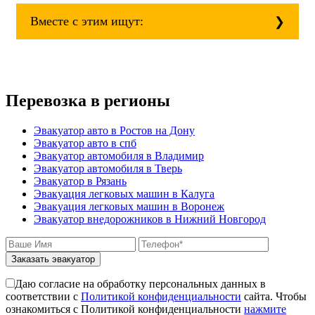
isuzu;
Вместе с этим ищут:
mitsubishi;
volvo;
газ;
Эвакуатор при аварии (дтп)
mercedes-benz;
Как вытащить авто из кювета
ford;
Стоимость эвакуатора для авто с
toyota;
Перевозка в регионы
автоматической КПП блокировка
nissan;
колес
dongfeng;
Как вызвать эвакуатор манипулятора
Эвакуатор авто в Ростов на Дону
малолитражные авто и скутеры.
для снегоходов
Эвакуатор авто в спб
Эвакуатор с паркинга штрафстоянки
Эвакуатор автомобиля в Владимир
Соколиная Гора - Екатеринбург
Эвакуатор автомобиля в Тверь
буксровка
Эвакуатор в Рязань
Как вызвать эвакуатор с подземного
Эвакуация легковых машин в Калуга
паркинга
Эвакуация легковых машин в Воронеж
Соколиная Гора - Марьино недорого
Эвакуатор внедорожников в Нижний Новгород
Соколиная Гора - Питер
эвакуатор седан
эвакуатор пикапа
Заказать эвакуатор
эвакуатор фургона
эвакуатор истра
Даю согласие на обработку персональных данных в
эвакуатор в сто
соответствии с
Политикой конфиденциальности
сайта. Чтобы
эвакуатор из гаража
ознакомиться с Политикой конфиденциальности
нажмите
эвакуатор гидравлической