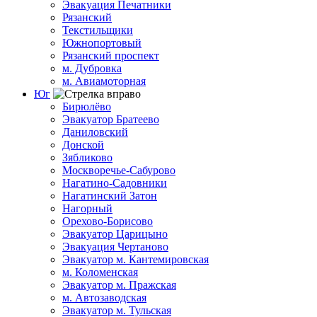
Эвакуация Печатники
Рязанский
Текстильщики
Южнопортовый
Рязанский проспект
м. Дубровка
м. Авиамоторная
Юг
Бирюлёво
Эвакуатор Братеево
Даниловский
Донской
Зябликово
Москворечье-Сабурово
Нагатино-Садовники
Нагатинский Затон
Нагорный
Орехово-Борисово
Эвакуатор Царицыно
Эвакуация Чертаново
Эвакуатор м. Кантемировская
м. Коломенская
Эвакуатор м. Пражская
м. Автозаводская
Эвакуатор м. Тульская