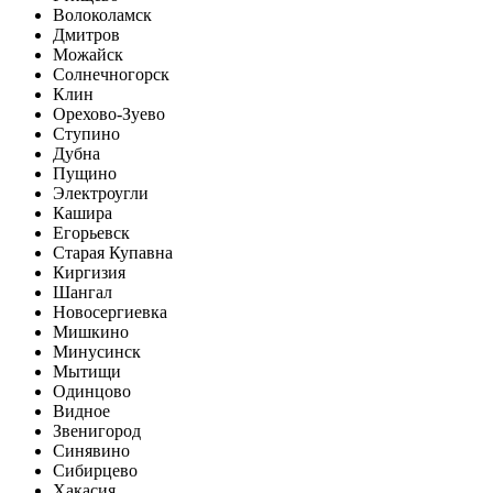
Волоколамск
Дмитров
Можайск
Солнечногорск
Клин
Орехово-Зуево
Ступино
Дубна
Пущино
Электроугли
Кашира
Егорьевск
Старая Купавна
Киргизия
Шангал
Новосергиевка
Мишкино
Минусинск
Мытищи
Одинцово
Видное
Звенигород
Синявино
Сибирцево
Хакасия