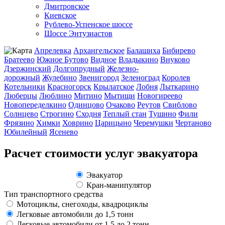
Дмитровское
Киевское
Рублево-Успенское шоссе
Шоссе Энтузиастов
Апрелевка
Архангельское
Балашиха
Бибирево
Братеево
Южное Бутово
Видное
Владыкино
Внуково
Дзержинский
Долгопрудный
Железно-
дорожный
Жулебино
Звенигород
Зеленоград
Королев
Котельники
Красногорск
Крылатское
Лобня
Лыткарино
Люберцы
Люблино
Митино
Мытищи
Новогиреево
Новопеределкино
Одинцово
Очаково
Реутов
Свиблово
Солнцево
Строгино
Сходня
Теплый стан
Тушино
Фили
Фрязино
Химки
Ховрино
Царицыно
Черемушки
Чертаново
Юбилейный
Ясенево
Расчет стоимости услуг эвакуатора
Эвакуатор
Кран-манипулятор
Тип транспортного средства
Мотоциклы, снегоходы, квадроциклы
Легковые автомобили до 1,5 тонн
Легковые автомобили от 1,5 до 2 тонн