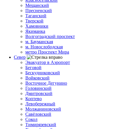
Красносельский
Мещанский
Пресненский
Таганский
Тверской
Хамовники
Якиманка
Волгоградский проспект
м. Бауманская
м. Новослободская
метро Проспект Мира
Север
Эвакуатор в Аэропорт
Беговой
Бескудниковский
Войковский
Восточное Дегунино
Головинский
Дмитровский
Коптево
Левобережный
Молжаниновский
Савёловский
Сокол
Тимирязевский