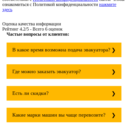
ознакомиться с Политикой конфиденциальности
нажмите
здесь
Оценка качества информации
Рейтинг
4.2
/5 - Всего
6
оценок
Частые вопросы от клиентов:
В какое время возможна подача эвакуатора?
Служба эвакуации работает круглосуточно,
без выходных поэтому звоните в любое
Где можно заказать эвакуатор?
время. Соколиная Гора всегда рядом!
Основная география обслуживания:
Москва, Область. Для перевозки межгород
Есть ли скидки?
на любое расстояние звоните
круглосуточно, но желательно заранее.
Скидки есть только для корпоративных
клиентов. Услуги нашего эвакуатора и так
Какие марки машин вы чаще перевозите?
можно получить дешево и быстро
Чаще всего мы возим на ремонт: