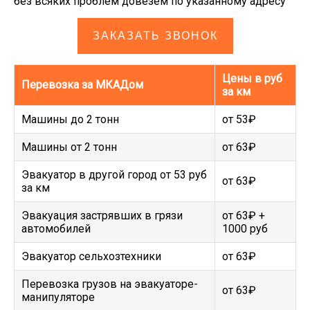
без всяких проблем довезем по указанному адресу
ЗАКАЗАТЬ ЗВОНОК
Цены в руб
Перевозка за МКАДом
за км
Машины до 2 тонн
от 53₽
Машины от 2 тонн
от 63₽
Эвакуатор в другой город от 53 руб
от 63₽
за км
Эвакуация застрявших в грязи
от 63₽ +
автомобилей
1000 руб
Эвакуатор сельхозтехники
от 63₽
Перевозка грузов на эвакуаторе-
от 63₽
манипуляторе