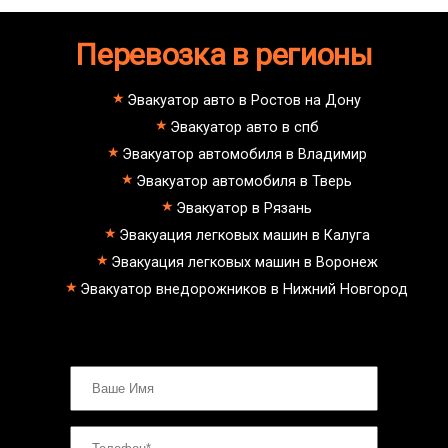
toyota;
автоматической КПП блокировка
nissan;
колес
dongfeng;
Перевозка в регионы
Как вызвать эвакуатор
малолитражные авто и скутеры.
манипулятора для снегоходов
Эвакуатор с паркинга штрафстоянки
Савёловский - Екатеринбург
Эвакуатор авто в Ростов на Дону
буксровка
Эвакуатор авто в спб
Как вызвать эвакуатор с
подземного паркинга
Эвакуатор автомобиля в Владимир
Савёловский - Марьино недорого
Эвакуатор автомобиля в Тверь
Савёловский - Питер
эвакуатор седан
Эвакуатор в Рязань
эвакуатор пикапа
Эвакуация легковых машин в Калуга
эвакуатор фургона
эвакуатор истра
Эвакуация легковых машин в Воронеж
эвакуатор в сто
Эвакуатор внедорожников в Нижний Новгород
эвакуатор из гаража
эвакуатор гидравлической
эвакуатор буксировка
эвакуатор Савёловский - климовск
эвакуатор павловский посад
александров
мотоэвакуатор
домодедовская
зарайск