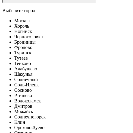
Выберите город
Москва
Хороль
Ногинск
Черноголовка
Бронницы
Фролово
Туринск
Тутаев
Тейково
Алабушево
Шахунья
Солнечный
Соль-Илецк
Сосново
Ртищево
Волоколамск
Дмитров
Можайск
Солнечногорск
Клин
Орехово-Зуево
Ступино