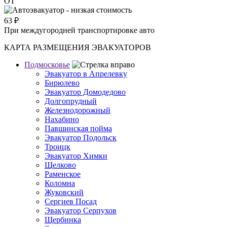
ОТ
63
₽
При междугородней транспортировке авто
КАРТА РАЗМЕЩЕНИЯ ЭВАКУАТОРОВ
Подмосковье
Эвакуатор в Апрелевку
Бирюлево
Эвакуатор Домодедово
Долгопрудный
Железнодорожный
Нахабино
Павшинская пойма
Эвакуатор Подольск
Троицк
Эвакуатор Химки
Щелково
Раменское
Коломна
Жуковский
Сергиев Посад
Эвакуатор Серпухов
Щербинка