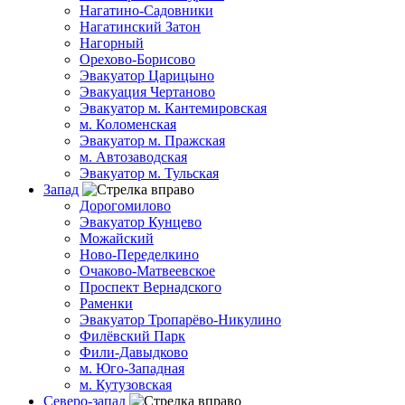
Нагатино-Садовники
Нагатинский Затон
Нагорный
Орехово-Борисово
Эвакуатор Царицыно
Эвакуация Чертаново
Эвакуатор м. Кантемировская
м. Коломенская
Эвакуатор м. Пражская
м. Автозаводская
Эвакуатор м. Тульская
Запад
Дорогомилово
Эвакуатор Кунцево
Можайский
Ново-Переделкино
Очаково-Матвеевское
Проспект Вернадского
Раменки
Эвакуатор Тропарёво-Никулино
Филёвский Парк
Фили-Давыдково
м. Юго-Западная
м. Кутузовская
Северо-запад