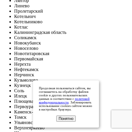
Лянтор
Линево
Пролетарский
Котельнич
Котельниково
Котлас
Калининградская область
Соликамск
Новокубанск
Новоселово
Новотитаровская
Первомайская
Нерехта
Нефтекамск
Нерчинск
Кузьмолово
Кузнецк
Продолжая пользоваться сайтом, вы
Соль
соглашаетесь на обработку файлов
cookie и других пользовательских
Илецк
данных в соответствии с
политикой
Плющева
конфиденциальности
. Заблокировать
использование cookies сайтом можно
Первоуральск
в настройках браузера.
Каменск-Шахтинский
Томск
Понятно
Ульяновск
Верхнеяркеево