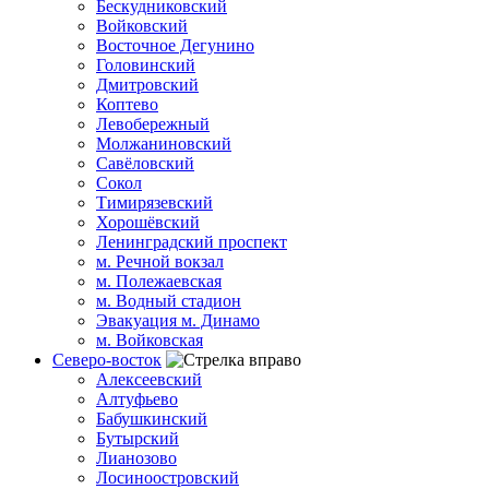
Бескудниковский
Войковский
Восточное Дегунино
Головинский
Дмитровский
Коптево
Левобережный
Молжаниновский
Савёловский
Сокол
Тимирязевский
Хорошёвский
Ленинградский проспект
м. Речной вокзал
м. Полежаевская
м. Водный стадион
Эвакуация м. Динамо
м. Войковская
Северо-восток
Алексеевский
Алтуфьево
Бабушкинский
Бутырский
Лианозово
Лосиноостровский