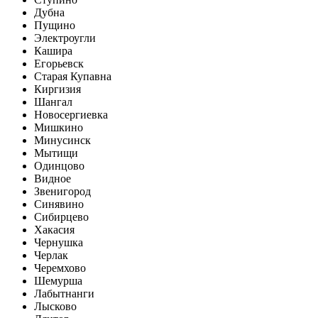
Дубна
Пущино
Электроугли
Кашира
Егорьевск
Старая Купавна
Киргизия
Шангал
Новосергиевка
Мишкино
Минусинск
Мытищи
Одинцово
Видное
Звенигород
Синявино
Сибирцево
Хакасия
Чернушка
Черлак
Черемхово
Шемурша
Лабытнанги
Лысково