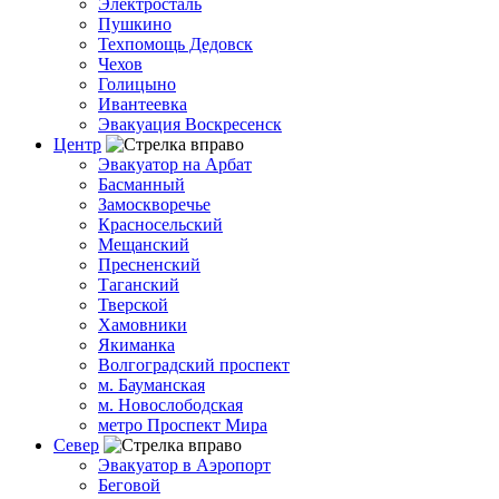
Электросталь
Пушкино
Техпомощь Дедовск
Чехов
Голицыно
Ивантеевка
Эвакуация Воскресенск
Центр
Эвакуатор на Арбат
Басманный
Замоскворечье
Красносельский
Мещанский
Пресненский
Таганский
Тверской
Хамовники
Якиманка
Волгоградский проспект
м. Бауманская
м. Новослободская
метро Проспект Мира
Север
Эвакуатор в Аэропорт
Беговой