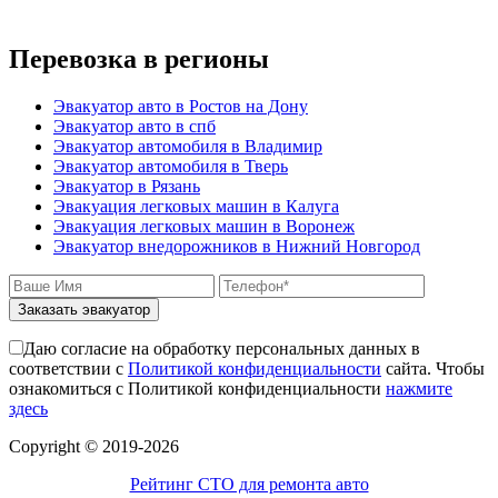
mercedes-benz;
Как вытащить авто из кювета
ford;
Стоимость эвакуатора для авто с
toyota;
Перевозка в регионы
автоматической КПП блокировка колес
nissan;
Как вызвать эвакуатор манипулятора для
dongfeng;
снегоходов
Эвакуатор авто в Ростов на Дону
малолитражные авто и скутеры.
Эвакуатор с паркинга штрафстоянки
Эвакуатор авто в спб
Эвакуатор автовоз из Москвы в Новгород
Эвакуатор автомобиля в Владимир
- Екатеринбург буксровка
Эвакуатор автомобиля в Тверь
Как вызвать эвакуатор с подземного
Эвакуатор в Рязань
паркинга
Эвакуация легковых машин в Калуга
Эвакуатор автовоз из Москвы в Новгород
Эвакуация легковых машин в Воронеж
- Марьино недорого
Эвакуатор внедорожников в Нижний Новгород
Эвакуатор автовоз из Москвы в Новгород
- Питер
эвакуатор седан
Заказать эвакуатор
эвакуатор пикапа
эвакуатор фургона
Даю согласие на обработку персональных данных в
эвакуатор истра
соответствии с
Политикой конфиденциальности
сайта. Чтобы
эвакуатор в сто
ознакомиться с Политикой конфиденциальности
нажмите
эвакуатор из гаража
здесь
эвакуатор гидравлической
эвакуатор буксировка
Сopyright © 2019-2026
эвакуатор Эвакуатор автовоз из Москвы в
Новгород - климовск
Рейтинг СТО для ремонта авто
эвакуатор павловский посад