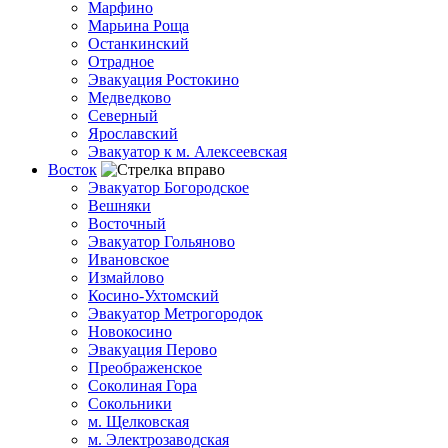
Марфино
Марьина Роща
Останкинский
Отрадное
Эвакуация Ростокино
Медведково
Северный
Ярославский
Эвакуатор к м. Алексеевская
Восток
Эвакуатор Богородское
Вешняки
Восточный
Эвакуатор Гольяново
Ивановское
Измайлово
Косино-Ухтомский
Эвакуатор Метрогородок
Новокосино
Эвакуация Перово
Преображенское
Соколиная Гора
Сокольники
м. Щелковская
м. Электрозаводская