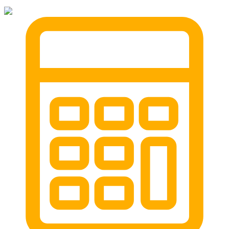
александров
мотоэвакуатор
домодедовская
зарайск
лесной городок
рублевское шоссе
красноармейск
выхино
эвакуатор прицепов