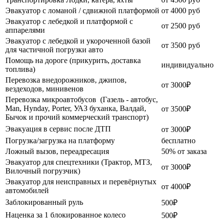
Эвакуатор c ломаной / сдвижной платформой
от 4000 руб
Эвакуатор с лебедкой и платформой с
от 2500 руб
аппарелями
Эвакуатор с лебедкой и укороченной базой
от 3500 руб
для частичной погрузки авто
Помощь на дороге (прикурить, доставка
индивидуально
топлива)
Перевозка внедорожников, джипов,
от 3000₽
вездеходов, минивенов
Перевозка микроавтобусов (Газель - автобус,
Man, Hynday, Porter, УАЗ буханка, Валдай,
от 3500₽
Бычок и прочий коммерческий транспорт)
Эвакуация в сервис после ДТП
от 3000₽
Погрузка/загрузка на платформу
бесплатно
Ложный вызов, переадресация
50% от заказа
Эвакуатор для спецтехники (Трактор, МТЗ,
от 3000₽
Вилочный погрузчик)
Эвакуатор для неисправных и перевёрнутых
от 4000₽
автомобилей
Заблокированный руль
500₽
Наценка за 1 блокированное колесо
500₽