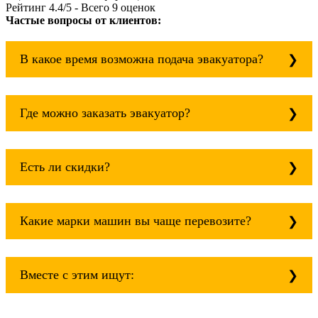
Рейтинг
4.4
/5 - Всего
9
оценок
Частые вопросы от клиентов:
В какое время возможна подача эвакуатора?
Служба эвакуации работает круглосуточно, без
выходных поэтому звоните в любое время.
Где можно заказать эвакуатор?
Эвакуатор автовоз из Москвы в Новгород
всегда рядом!
Основная география обслуживания: Москва,
Область. Для перевозки межгород на любое
Есть ли скидки?
расстояние звоните круглосуточно, но
желательно заранее.
Скидки есть только для корпоративных
клиентов. Услуги нашего эвакуатора и так
Какие марки машин вы чаще перевозите?
можно получить дешево и быстро
Чаще всего мы возим на ремонт:
isuzu;
Вместе с этим ищут:
mitsubishi;
volvo;
газ;
Эвакуатор при аварии (дтп)