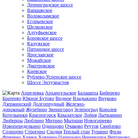
Ленинградское шоссе
Варшавское
Волоколамское
Егорьевское
Щелковское
Алтуфьевское
Боровское шоссе
Калужское
Пятницкое шоссе
Ярославское
Можайское
Дмитровское
Киевское
Рублево-Успенское шоссе
Шоссе Энтузиастов
Апрелевка
Архангельское
Балашиха
Бибирево
Братеево
Южное Бутово
Видное
Владыкино
Внуково
Дзержинский
Долгопрудный
Железно-
дорожный
Жулебино
Звенигород
Зеленоград
Королев
Котельники
Красногорск
Крылатское
Лобня
Лыткарино
Люберцы
Люблино
Митино
Мытищи
Новогиреево
Новопеределкино
Одинцово
Очаково
Реутов
Свиблово
Солнцево
Строгино
Сходня
Теплый стан
Тушино
Фили
Фрязино
Химки
Ховрино
Царицыно
Черемушки
Чертаново