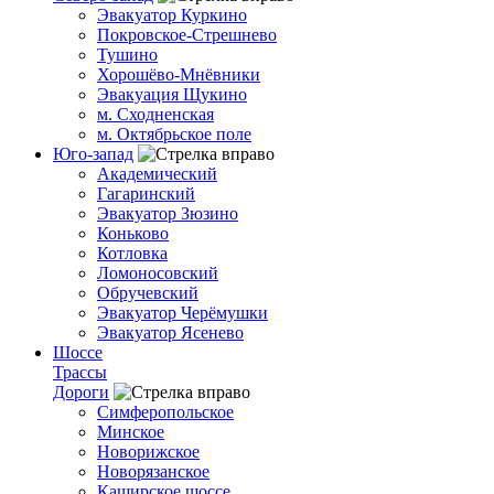
Эвакуатор Куркино
Покровское-Стрешнево
Тушино
Хорошёво-Мнёвники
Эвакуация Щукино
м. Сходненская
м. Октябрьское поле
Юго-запад
Академический
Гагаринский
Эвакуатор Зюзино
Коньково
Котловка
Ломоносовский
Обручевский
Эвакуатор Черёмушки
Эвакуатор Ясенево
Шоссе
Трассы
Дороги
Симферопольское
Минское
Новорижское
Новорязанское
Каширское шоссе