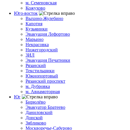
м. Семеновская
Кожухово
Юго-восток
Выхино-Жулебино
Капотня
Кузьминки
Эвакуация Лефортово
Марьино
Некрасовка
Нижегородский
ЗИЛ
Эвакуация Печатники
Рязанский
Текстильщики
Южнопортовый
Рязанский проспект
м. Дубровка
м. Авиамоторная
Юг
Бирюлёво
Эвакуатор Братеево
Даниловский
Донской
Зябликово
Москворечье-Сабурово