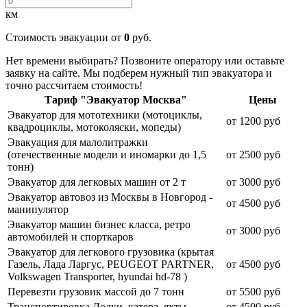
км
Стоимость эвакуации от
0
руб.
Нет времени выбирать? Позвоните оператору или оставьте
заявку на сайте. Мы подберем нужный тип эвакуатора и
точно рассчитаем стоимость!
Тариф "Эвакуатор Москва"
Цены
Эвакуатор для мототехники (мотоциклы,
от 1200 руб
квадроциклы, мотоколяски, мопеды)
Эвакуация для малолитражки
(отечественные модели и иномарки до 1,5
от 2500 руб
тонн)
Эвакуатор для легковых машин от 2 т
от 3000 руб
Эвакуатор автовоз из Москвы в Новгород -
от 4500 руб
манипулятор
Эвакуатор машин бизнес класса, ретро
от 3000 руб
автомобилей и спорткаров
Эвакуатор для легкового грузовика (крытая
Газель, Лада Ларгус, PEUGEOT PARTNER,
от 4500 руб
Volkswagen Transporter, hyundai hd-78 )
Перевезти грузовик массой до 7 тонн
от 5500 руб
Транспортировка Лодки, катера, яхты
от 4500 руб