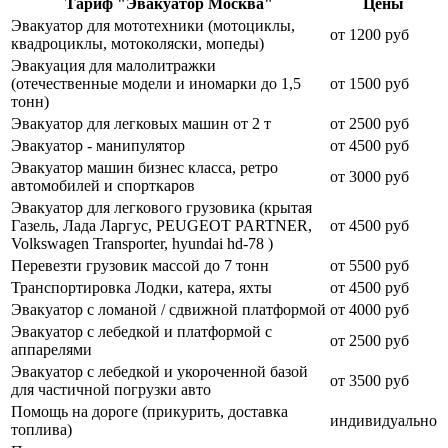
Тариф "Эвакуатор Москва"
Цены
Эвакуатор для мототехники (мотоциклы,
от 1200 руб
квадроциклы, мотоколяски, мопеды)
Эвакуация для малолитражки
(отечественные модели и иномарки до 1,5
от 1500 руб
тонн)
Эвакуатор для легковых машин от 2 т
от 2500 руб
Эвакуатор - манипулятор
от 4500 руб
Эвакуатор машин бизнес класса, ретро
от 3000 руб
автомобилей и спорткаров
Эвакуатор для легкового грузовика (крытая
Газель, Лада Ларгус, PEUGEOT PARTNER,
от 4500 руб
Volkswagen Transporter, hyundai hd-78 )
Перевезти грузовик массой до 7 тонн
от 5500 руб
Транспортировка Лодки, катера, яхты
от 4500 руб
Эвакуатор c ломаной / сдвижной платформой
от 4000 руб
Эвакуатор с лебедкой и платформой с
от 2500 руб
аппарелями
Эвакуатор с лебедкой и укороченной базой
от 3500 руб
для частичной погрузки авто
Помощь на дороге (прикурить, доставка
индивидуально
топлива)