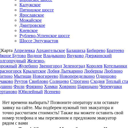
Калужское
Пятницкое шоссе
Ярославское
Можайское
Дмитровское
Киевское
Рублево-Успенское шоссе
Шоссе Энтузиастов
Апрелевка
Архангельское
Балашиха
Бибирево
Братеево
жное Бутово
Видное
Владыкино
Внуково
Дзержинский
олгопрудный
Железно-
орожный
Жулебино
Звенигород
Зеленоград
Королев
Котельники
расногорск
Крылатское
Лобня
Лыткарино
Люберцы
Люблино
итино
Мытищи
Новогиреево
Новопеределкино
Одинцово
чаково
Реутов
Свиблово
Солнцево
Строгино
Сходня
Теплый ст
ушино
Фили
Фрязино
Химки
Ховрино
Царицыно
Черемушки
ертаново
Юбилейный
Ясенево
Нет времени выбирать? Позвоните оператору или оставьте
заявку на сайте. Мы подберем нужный тип эвакуатора и
точно рассчитаем стоимость! Также вы можете оставить свой
номер телефона и мы перезвоним и предложим эвакуатор
рядом с вами