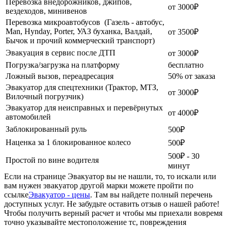
Перевозка внедорожников, джипов,
от 3000₽
вездеходов, минивенов
Перевозка микроавтобусов (Газель - автобус,
Man, Hynday, Porter, УАЗ буханка, Валдай,
от 3500₽
Бычок и прочий коммерческий транспорт)
Эвакуация в сервис после ДТП
от 3000₽
Погрузка/загрузка на платформу
бесплатно
Ложный вызов, переадресация
50% от заказа
Эвакуатор для спецтехники (Трактор, МТЗ,
от 3000₽
Вилочный погрузчик)
Эвакуатор для неисправных и перевёрнутых
от 4000₽
автомобилей
Заблокированный руль
500₽
Наценка за 1 блокированное колесо
500₽
500₽ - 30
Простой по вине водителя
минут
Если на странице Эвакуатор вы не нашли, то, то искали или
вам нужен эвакуатор другой марки можете пройти по
ссылке
Эвакуатор - цены
. Там вы найдете полный перечень
доступных услуг. Не забудьте оставить отзыв о нашей работе!
Чтобы получить верный расчет и чтобы мы приехали вовремя
точно указывайте местоположение тс, повреждения