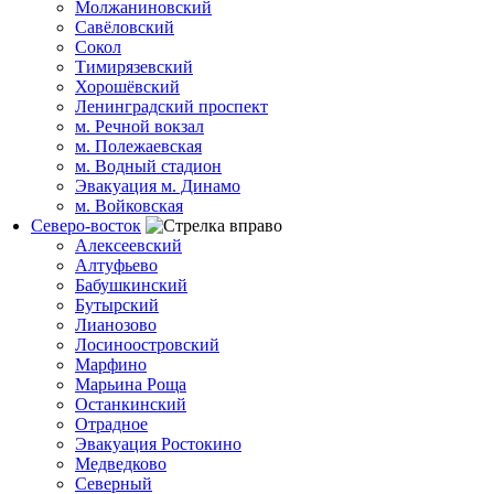
Молжаниновский
Савёловский
Сокол
Тимирязевский
Хорошёвский
Ленинградский проспект
м. Речной вокзал
м. Полежаевская
м. Водный стадион
Эвакуация м. Динамо
м. Войковская
Северо-восток
Алексеевский
Алтуфьево
Бабушкинский
Бутырский
Лианозово
Лосиноостровский
Марфино
Марьина Роща
Останкинский
Отрадное
Эвакуация Ростокино
Медведково
Северный