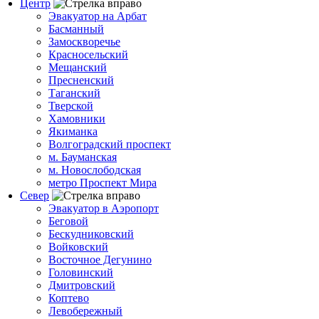
Центр
Эвакуатор на Арбат
Басманный
Замоскворечье
Красносельский
Мещанский
Пресненский
Таганский
Тверской
Хамовники
Якиманка
Волгоградский проспект
м. Бауманская
м. Новослободская
метро Проспект Мира
Север
Эвакуатор в Аэропорт
Беговой
Бескудниковский
Войковский
Восточное Дегунино
Головинский
Дмитровский
Коптево
Левобережный