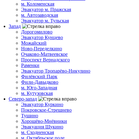
м. Коломенская
Эвакуатор м. Пражская
м. Автозаводская
Эвакуатор м. Тульская
Запад
Дорогомилово
Эвакуатор Кунцево
Можайский
Ново-Переделкино
Очаково-Матвеевское
Проспект Вернадского
Раменки
Эвакуатор Тропарёво-Никулино
Филёвский Парк
Фили-Давыдково
м. Юго-Западная
м. Кутузовская
Северо-запад
Эвакуатор Куркино
Покровское-Стрешнево
Тушино
Хорошёво-Мнёвники
Эвакуация Щукино
м. Сходненская
м. Октябрьское поле