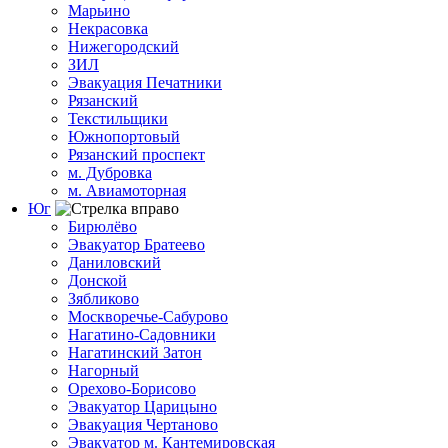
Марьино
Некрасовка
Нижегородский
ЗИЛ
Эвакуация Печатники
Рязанский
Текстильщики
Южнопортовый
Рязанский проспект
м. Дубровка
м. Авиамоторная
Юг
Бирюлёво
Эвакуатор Братеево
Даниловский
Донской
Зябликово
Москворечье-Сабурово
Нагатино-Садовники
Нагатинский Затон
Нагорный
Орехово-Борисово
Эвакуатор Царицыно
Эвакуация Чертаново
Эвакуатор м. Кантемировская