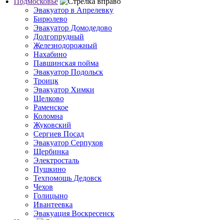
Подмосковье
Эвакуатор в Апрелевку
Бирюлево
Эвакуатор Домодедово
Долгопрудный
Железнодорожный
Нахабино
Павшинская пойма
Эвакуатор Подольск
Троицк
Эвакуатор Химки
Щелково
Раменское
Коломна
Жуковский
Сергиев Посад
Эвакуатор Серпухов
Щербинка
Электросталь
Пушкино
Техпомощь Дедовск
Чехов
Голицыно
Ивантеевка
Эвакуация Воскресенск