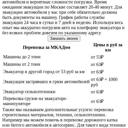
автомобиля и вероятные сложности погрузки. Время
ожидания эвакуации по Москве составляет 20-40 минут. Для
эвакуации автомобиля у вас при себе обязательно должны
быть документы на машину. График работы службы
эвакуации 24 часа в сутки и 7 дней в неделю. Используя весь
опыт мы аккуратно погрузим авто на платформу эвакуатора и
без всяких проблем довезем по указанному адресу
Заказать звонок
Цены в руб за
Перевозка за МКАДом
км
Машины до 2 тонн
от 53₽
Машины от 2 тонн
от 63₽
Эвакуатор в другой город от 53 руб за км
от 63₽
от 63₽ + 1000
Эвакуация застрявших в грязи автомобилей
руб
Эвакуатор сельхозтехники
от 63₽
Перевозка грузов на эвакуаторе-
от 63₽
манипуляторе
Также мы оказываем дополнительные усулги: перевозка
строительных материалов, техники, сельхозтехники.
Например мы можем помочь в перевозке дорожного катка
или битого автомобиля в автосервис. Для такого вида техники