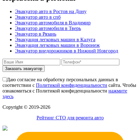
nissan;
Как вызвать эвакуатор манипулятора для
dongfeng;
снегоходов
Эвакуатор авто в Ростов на Дону
малолитражные авто и скутеры.
Эвакуатор с паркинга штрафстоянки
Эвакуатор авто в спб
Эвакуатор - Екатеринбург буксровка
Эвакуатор автомобиля в Владимир
Как вызвать эвакуатор с подземного
Эвакуатор автомобиля в Тверь
паркинга
Эвакуатор в Рязань
Эвакуатор - Марьино недорого
Эвакуация легковых машин в Калуга
Эвакуатор - Питер
Эвакуация легковых машин в Воронеж
эвакуатор седан
Эвакуатор внедорожников в Нижний Новгород
эвакуатор пикапа
эвакуатор фургона
эвакуатор истра
Заказать эвакуатор
эвакуатор в сто
эвакуатор из гаража
Даю согласие на обработку персональных данных в
эвакуатор гидравлической
соответствии с
Политикой конфиденциальности
сайта. Чтобы
эвакуатор буксировка
ознакомиться с Политикой конфиденциальности
нажмите
эвакуатор Эвакуатор - климовск
здесь
эвакуатор павловский посад
александров
Сopyright © 2019-2026
мотоэвакуатор
домодедовская
Рейтинг СТО для ремонта авто
зарайск
лесной городок
рублевское шоссе
красноармейск