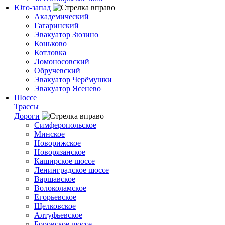
Юго-запад
Академический
Гагаринский
Эвакуатор Зюзино
Коньково
Котловка
Ломоносовский
Обручевский
Эвакуатор Черёмушки
Эвакуатор Ясенево
Шоссе
Трассы
Дороги
Симферопольское
Минское
Новорижское
Новорязанское
Каширское шоссе
Ленинградское шоссе
Варшавское
Волоколамское
Егорьевское
Щелковское
Алтуфьевское
Боровское шоссе