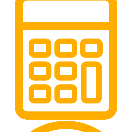
выхино
эвакуатор прицепов