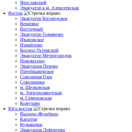
Ярославский
Эвакуатор к м. Алексеевская
Восток
Эвакуатор Богородское
Вешняки
Восточный
Эвакуатор Гольяново
Ивановское
Измайлово
Косино-Ухтомский
Эвакуатор Метрогородок
Новокосино
Эвакуация Перово
Преображенское
Соколиная Гора
Сокольники
м. Щелковская
м. Электрозаводская
м. Семеновская
Кожухово
Юго-восток
Выхино-Жулебино
Капотня
Кузьминки
Эвакуация Лефортово