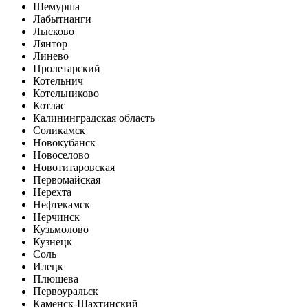
Шемурша
Лабытнанги
Лысково
Лянтор
Линево
Пролетарский
Котельнич
Котельниково
Котлас
Калининградская область
Соликамск
Новокубанск
Новоселово
Новотитаровская
Первомайская
Нерехта
Нефтекамск
Нерчинск
Кузьмолово
Кузнецк
Соль
Илецк
Плющева
Первоуральск
Каменск-Шахтинский