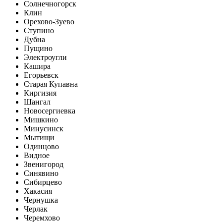
Солнечногорск
Клин
Орехово-Зуево
Ступино
Дубна
Пущино
Электроугли
Кашира
Егорьевск
Старая Купавна
Киргизия
Шангал
Новосергиевка
Мишкино
Минусинск
Мытищи
Одинцово
Видное
Звенигород
Синявино
Сибирцево
Хакасия
Чернушка
Черлак
Черемхово