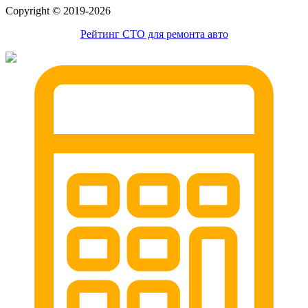
александров
Сopyright © 2019-2026
мотоэвакуатор
домодедовская
Рейтинг СТО для ремонта авто
зарайск
лесной городок
рублевское шоссе
красноармейск
выхино
эвакуатор прицепов