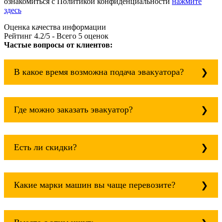
ознакомиться с Политикой конфиденциальности
нажмите
здесь
Оценка качества информации
Рейтинг
4.2
/5 - Всего
5
оценок
Частые вопросы от клиентов:
В какое время возможна подача эвакуатора?
Служба эвакуации работает круглосуточно, без
выходных поэтому звоните в любое время.
Где можно заказать эвакуатор?
Останкинский всегда рядом!
Основная география обслуживания: Москва,
Область. Для перевозки межгород на любое
Есть ли скидки?
расстояние звоните круглосуточно, но
желательно заранее.
Скидки есть только для корпоративных
клиентов. Услуги нашего эвакуатора и так
Какие марки машин вы чаще перевозите?
можно получить дешево и быстро
Чаще всего мы возим на ремонт:
isuzu;