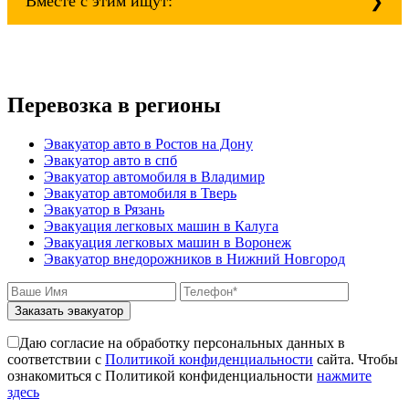
Вместе с этим ищут:
mitsubishi;
volvo;
газ;
Эвакуатор при аварии (дтп)
mercedes-benz;
Как вытащить авто из кювета
ford;
Стоимость эвакуатора для авто с
toyota;
Перевозка в регионы
автоматической КПП блокировка колес
nissan;
Как вызвать эвакуатор манипулятора для
dongfeng;
снегоходов
Эвакуатор авто в Ростов на Дону
малолитражные авто и скутеры.
Эвакуатор с паркинга штрафстоянки
Эвакуатор авто в спб
Останкинский - Екатеринбург буксровка
Эвакуатор автомобиля в Владимир
Как вызвать эвакуатор с подземного
Эвакуатор автомобиля в Тверь
паркинга
Эвакуатор в Рязань
Останкинский - Марьино недорого
Эвакуация легковых машин в Калуга
Останкинский - Питер
Эвакуация легковых машин в Воронеж
эвакуатор седан
Эвакуатор внедорожников в Нижний Новгород
эвакуатор пикапа
эвакуатор фургона
эвакуатор истра
Заказать эвакуатор
эвакуатор в сто
эвакуатор из гаража
Даю согласие на обработку персональных данных в
эвакуатор гидравлической
соответствии с
Политикой конфиденциальности
сайта. Чтобы
эвакуатор буксировка
ознакомиться с Политикой конфиденциальности
нажмите
эвакуатор Останкинский - климовск
здесь
эвакуатор павловский посад