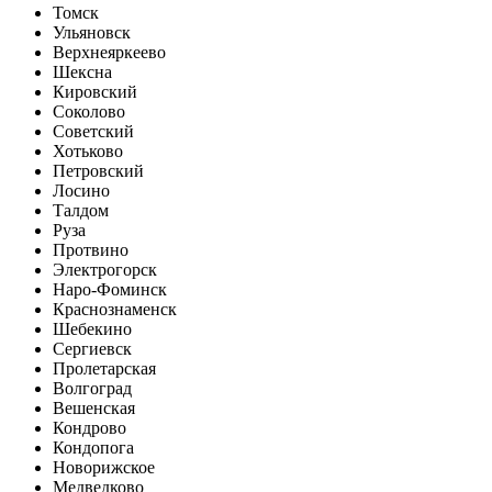
Томск
Ульяновск
Верхнеяркеево
Шексна
Кировский
Соколово
Советский
Хотьково
Петровский
Лосино
Талдом
Руза
Протвино
Электрогорск
Наро-Фоминск
Краснознаменск
Шебекино
Сергиевск
Пролетарская
Волгоград
Вешенская
Кондрово
Кондопога
Новорижское
Медведково