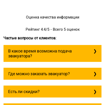
Оценка качества информации
Рейтинг
4.4
/5 - Всего
5
оценок
Частые вопросы от клиентов:
В какое время возможна подача
эвакуатора?
Служба эвакуации работает
круглосуточно, без выходных поэтому
Где можно заказать эвакуатор?
звоните в любое время. эвакуатор
чертаново всегда рядом!
Основная география обслуживания:
Москва, Область. Для перевозки
Есть ли скидки?
межгород на любое расстояние звоните
круглосуточно, но желательно заранее.
Скидки есть только для корпоративных
клиентов. Услуги нашего эвакуатора и так