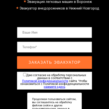
эвакуатор фургона
Эвакуация легковых машин в Воронеж
эвакуатор истра
Эвакуатор внедорожников в Нижний Новгород
эвакуатор в сто
эвакуатор из гаража
эвакуатор гидравлической
эвакуатор буксировка
эвакуатор эвакуатор чертаново -
климовск
эвакуатор павловский посад
александров
мотоэвакуатор
домодедовская
зарайск
лесной городок
ЗАКАЗАТЬ ЭВАКУАТОР
рублевское шоссе
красноармейск
выхино
Даю согласие на обработку персональных
эвакуатор прицепов
данных в соответствии с
Политикой конфиденциальности
сайта. Чтобы
ознакомиться с Политикой конфиденциальности
нажмите здесь
Продолжая пользоваться сайтом,
вы соглашаетесь на обработку
файлов cookie и других
пользовательских данных в