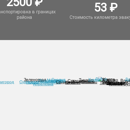
2500
₽
53
₽
анспортировка в границах
района
Стоимость километра эвак
Лобня
До
Зеленоград
Сходня
Химки
Ховрино
Тушино
Митино
Красногорск
Влад
Архангельское
Строгино
Крылатское
Фили
Солнцево
Очаково
нигород
Одинцово
Новопеределкино
Черемушки
Внуково
Чертаново
Теплый стан
Ясенево
Южное Бут
Апрелевка