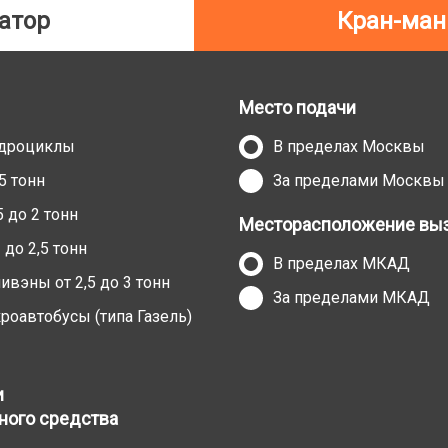
атор
Кран-ман
Место подачи
адроциклы
В пределах Москвы
5 тонн
За пределами Москвы
 до 2 тонн
Месторасположение выз
до 2,5 тонн
В пределах МКАД
вэны от 2,5 до 3 тонн
За пределами МКАД
оавтобусы (типа Газель)
и
ного средства