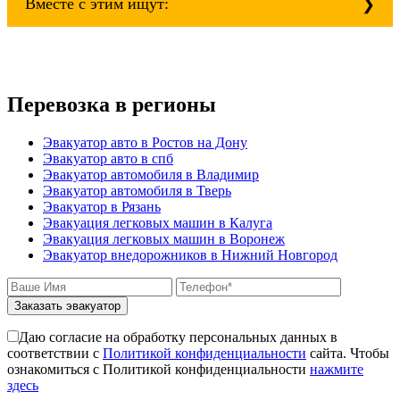
isuzu;
Вместе с этим ищут:
mitsubishi;
volvo;
газ;
Эвакуатор при аварии (дтп)
mercedes-benz;
Как вытащить авто из кювета
ford;
Стоимость эвакуатора для авто с
toyota;
Перевозка в регионы
автоматической КПП блокировка колес
nissan;
Как вызвать эвакуатор манипулятора для
dongfeng;
снегоходов
Эвакуатор авто в Ростов на Дону
малолитражные авто и скутеры.
Эвакуатор с паркинга штрафстоянки
Эвакуатор авто в спб
Якиманка - Екатеринбург буксровка
Эвакуатор автомобиля в Владимир
Как вызвать эвакуатор с подземного
Эвакуатор автомобиля в Тверь
паркинга
Эвакуатор в Рязань
Якиманка - Марьино недорого
Эвакуация легковых машин в Калуга
Якиманка - Питер
Эвакуация легковых машин в Воронеж
эвакуатор седан
Эвакуатор внедорожников в Нижний Новгород
эвакуатор пикапа
эвакуатор фургона
эвакуатор истра
Заказать эвакуатор
эвакуатор в сто
эвакуатор из гаража
Даю согласие на обработку персональных данных в
эвакуатор гидравлической
соответствии с
Политикой конфиденциальности
сайта. Чтобы
эвакуатор буксировка
ознакомиться с Политикой конфиденциальности
нажмите
эвакуатор Якиманка - климовск
здесь
эвакуатор павловский посад