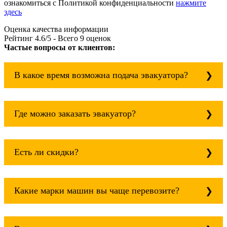
ознакомиться с Политикой конфиденциальности
нажмите
здесь
Оценка качества информации
Рейтинг
4.6
/5 - Всего
9
оценок
Частые вопросы от клиентов:
В какое время возможна подача эвакуатора?
Служба эвакуации работает круглосуточно, без
выходных поэтому звоните в любое время.
Где можно заказать эвакуатор?
Якиманка всегда рядом!
Основная география обслуживания: Москва,
Область. Для перевозки межгород на любое
Есть ли скидки?
расстояние звоните круглосуточно, но
желательно заранее.
Скидки есть только для корпоративных
клиентов. Услуги нашего эвакуатора и так
Какие марки машин вы чаще перевозите?
можно получить дешево и быстро
Чаще всего мы возим на ремонт: