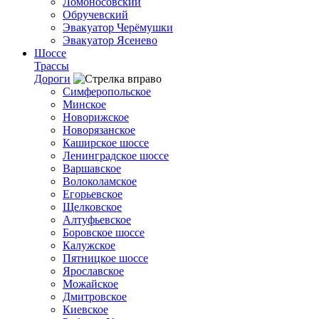
Ломоносовский
Обручевский
Эвакуатор Черёмушки
Эвакуатор Ясенево
Шоссе
Трассы
Дороги
Симферопольское
Минское
Новорижское
Новорязанское
Каширское шоссе
Ленинградское шоссе
Варшавское
Волоколамское
Егорьевское
Щелковское
Алтуфьевское
Боровское шоссе
Калужское
Пятницкое шоссе
Ярославское
Можайское
Дмитровское
Киевское