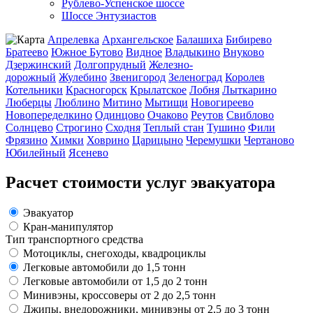
Рублево-Успенское шоссе
Шоссе Энтузиастов
Апрелевка
Архангельское
Балашиха
Бибирево
Братеево
Южное Бутово
Видное
Владыкино
Внуково
Дзержинский
Долгопрудный
Железно-
дорожный
Жулебино
Звенигород
Зеленоград
Королев
Котельники
Красногорск
Крылатское
Лобня
Лыткарино
Люберцы
Люблино
Митино
Мытищи
Новогиреево
Новопеределкино
Одинцово
Очаково
Реутов
Свиблово
Солнцево
Строгино
Сходня
Теплый стан
Тушино
Фили
Фрязино
Химки
Ховрино
Царицыно
Черемушки
Чертаново
Юбилейный
Ясенево
Расчет стоимости услуг эвакуатора
Эвакуатор
Кран-манипулятор
Тип транспортного средства
Мотоциклы, снегоходы, квадроциклы
Легковые автомобили до 1,5 тонн
Легковые автомобили от 1,5 до 2 тонн
Минивэны, кроссоверы от 2 до 2,5 тонн
Джипы, внедорожники, минивэны от 2,5 до 3 тонн