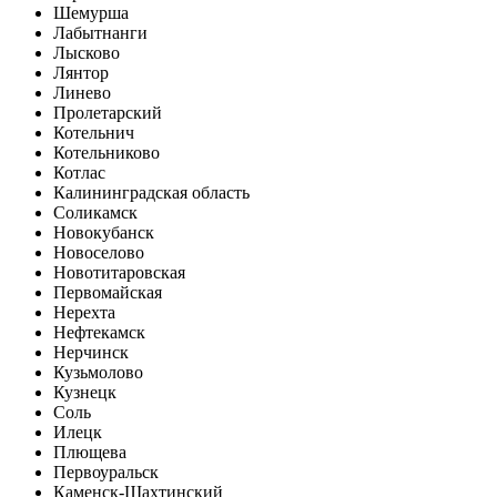
Шемурша
Лабытнанги
Лысково
Лянтор
Линево
Пролетарский
Котельнич
Котельниково
Котлас
Калининградская область
Соликамск
Новокубанск
Новоселово
Новотитаровская
Первомайская
Нерехта
Нефтекамск
Нерчинск
Кузьмолово
Кузнецк
Соль
Илецк
Плющева
Первоуральск
Каменск-Шахтинский