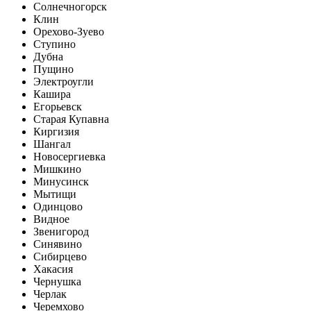
Солнечногорск
Клин
Орехово-Зуево
Ступино
Дубна
Пущино
Электроугли
Кашира
Егорьевск
Старая Купавна
Киргизия
Шангал
Новосергиевка
Мишкино
Минусинск
Мытищи
Одинцово
Видное
Звенигород
Синявино
Сибирцево
Хакасия
Чернушка
Черлак
Черемхово