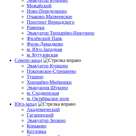
Эвакуатор Кунцево
Можайский
Ново-Переделкино
Очаково-Матвеевское
Проспект Вернадского
Раменки
Эвакуатор Тропарёво-Никулино
Филёвский Парк
Фили-Давыдково
м. Юго-Западная
м. Кутузовская
Северо-запад
Эвакуатор Куркино
Покровское-Стрешнево
Тушино
Хорошёво-Мнёвники
Эвакуация Щукино
м. Сходненская
м. Октябрьское поле
Юго-запад
Академический
Гагаринский
Эвакуатор Зюзино
Коньково
Котловка