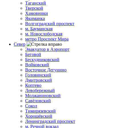
Таганский
Тверской
Хамовники
Якиманка
Волгоградский проспект
м. Бауманская
м. Новослободская
метро Проспект Мира
Север
Эвакуатор в Аэропорт
Беговой
Бескудниковский
Войковский
Восточное Дегунино
Головинский
Дмитровский
Коптево
Левобережный
Молжаниновский
Савёловский
Сокол
Тимирязевский
Хорошёвский
Ленинградский проспект
м. Речной вокзал