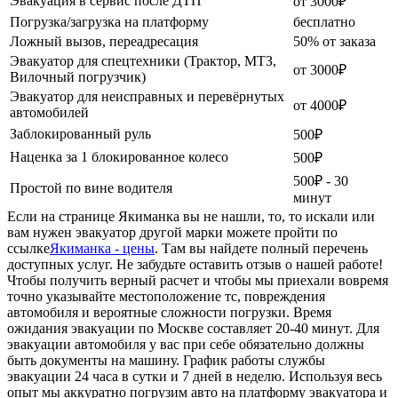
Эвакуация в сервис после ДТП
от 3000₽
Погрузка/загрузка на платформу
бесплатно
Ложный вызов, переадресация
50% от заказа
Эвакуатор для спецтехники (Трактор, МТЗ,
от 3000₽
Вилочный погрузчик)
Эвакуатор для неисправных и перевёрнутых
от 4000₽
автомобилей
Заблокированный руль
500₽
Наценка за 1 блокированное колесо
500₽
500₽ - 30
Простой по вине водителя
минут
Если на странице Якиманка вы не нашли, то, то искали или
вам нужен эвакуатор другой марки можете пройти по
ссылке
Якиманка - цены
. Там вы найдете полный перечень
доступных услуг. Не забудьте оставить отзыв о нашей работе!
Чтобы получить верный расчет и чтобы мы приехали вовремя
точно указывайте местоположение тс, повреждения
автомобиля и вероятные сложности погрузки. Время
ожидания эвакуации по Москве составляет 20-40 минут. Для
эвакуации автомобиля у вас при себе обязательно должны
быть документы на машину. График работы службы
эвакуации 24 часа в сутки и 7 дней в неделю. Используя весь
опыт мы аккуратно погрузим авто на платформу эвакуатора и