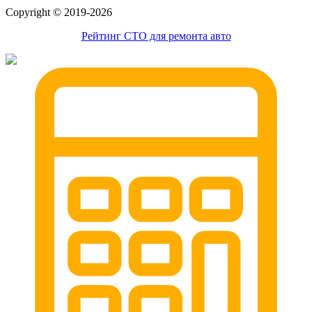
александров
Сopyright © 2019-2026
мотоэвакуатор
домодедовская
Рейтинг СТО для ремонта авто
зарайск
лесной городок
рублевское шоссе
красноармейск
выхино
эвакуатор прицепов