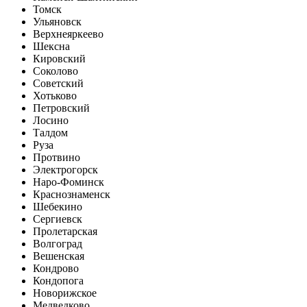
Томск
Ульяновск
Верхнеяркеево
Шексна
Кировский
Соколово
Советский
Хотьково
Петровский
Лосино
Талдом
Руза
Протвино
Электрогорск
Наро-Фоминск
Краснознаменск
Шебекино
Сергиевск
Пролетарская
Волгоград
Вешенская
Кондрово
Кондопога
Новорижское
Медведково