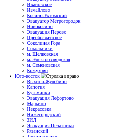
Ивановское
Измайлово
Косино-Ухтомский
Эвакуатор Метрогородок
Новокосино
Эвакуация Перово
Преображенское
Соколиная Гора
Сокольники
м. Щелковская
м. Электрозаводская
м. Семеновская
Кожухово
Юго-восток
Выхино-Жулебино
Капотня
Кузьминки
Эвакуация Лефортово
Марьино
Некрасовка
Нижегородский
ЗИЛ
Эвакуация Печатники
Рязанский
Текстильщики