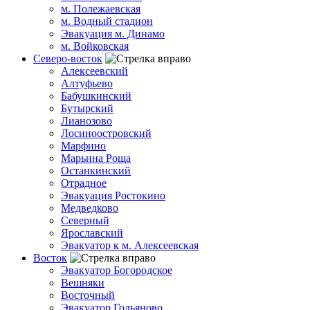
м. Полежаевская
м. Водный стадион
Эвакуация м. Динамо
м. Войковская
Северо-восток
Алексеевский
Алтуфьево
Бабушкинский
Бутырский
Лианозово
Лосиноостровский
Марфино
Марьина Роща
Останкинский
Отрадное
Эвакуация Ростокино
Медведково
Северный
Ярославский
Эвакуатор к м. Алексеевская
Восток
Эвакуатор Богородское
Вешняки
Восточный
Эвакуатор Гольяново