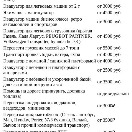
Эвакуатор для легковых машин от 2 т
от 3000 руб
Якиманка - манипулятор
от 4500 руб
Эвакуатор машин бизнес класса, ретро
от 3000 руб
автомобилей и спорткаров
Эвакуатор для легкового грузовика (крытая
Газель, Лада Ларгус, PEUGEOT PARTNER,
от 4500 руб
Volkswagen Transporter, hyundai hd-78 )
Перевезти грузовик массой до 7 тонн
от 5500 руб
Транспортировка Лодки, катера, яхты
от 4500 руб
Эвакуатор c ломаной / сдвижной платформой
от 4000 руб
Эвакуатор с лебедкой и платформой с
от 2500 руб
аппарелями
Эвакуатор с лебедкой и укороченной базой
от 3500 руб
для частичной погрузки авто
Помощь на дороге (прикурить, доставка
индивидуально
топлива)
Перевозка внедорожников, джипов,
от 3000₽
вездеходов, минивенов
Перевозка микроавтобусов (Газель - автобус,
Man, Hynday, Porter, УАЗ буханка, Валдай,
от 3500₽
Бычок и прочий коммерческий транспорт)