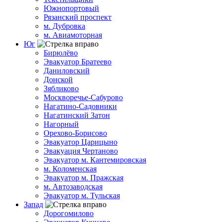
Южнопортовый
Рязанский проспект
м. Дубровка
м. Авиамоторная
Юг
Бирюлёво
Эвакуатор Братеево
Даниловский
Донской
Зябликово
Москворечье-Сабурово
Нагатино-Садовники
Нагатинский Затон
Нагорный
Орехово-Борисово
Эвакуатор Царицыно
Эвакуация Чертаново
Эвакуатор м. Кантемировская
м. Коломенская
Эвакуатор м. Пражская
м. Автозаводская
Эвакуатор м. Тульская
Запад
Дорогомилово