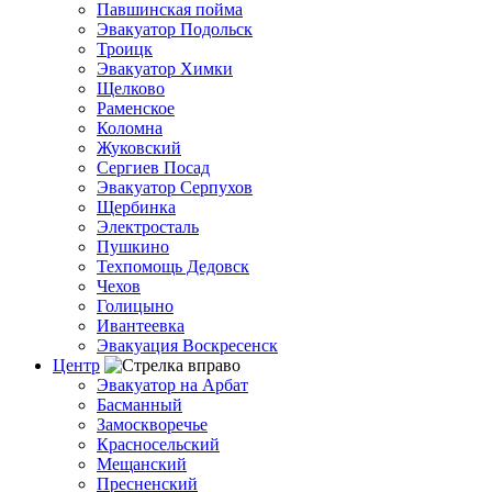
Павшинская пойма
Эвакуатор Подольск
Троицк
Эвакуатор Химки
Щелково
Раменское
Коломна
Жуковский
Сергиев Посад
Эвакуатор Серпухов
Щербинка
Электросталь
Пушкино
Техпомощь Дедовск
Чехов
Голицыно
Ивантеевка
Эвакуация Воскресенск
Центр
Эвакуатор на Арбат
Басманный
Замоскворечье
Красносельский
Мещанский
Пресненский