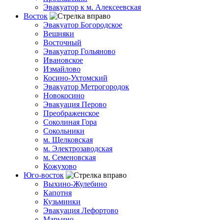
Эвакуатор к м. Алексеевская
Восток
Эвакуатор Богородское
Вешняки
Восточный
Эвакуатор Гольяново
Ивановское
Измайлово
Косино-Ухтомский
Эвакуатор Метрогородок
Новокосино
Эвакуация Перово
Преображенское
Соколиная Гора
Сокольники
м. Щелковская
м. Электрозаводская
м. Семеновская
Кожухово
Юго-восток
Выхино-Жулебино
Капотня
Кузьминки
Эвакуация Лефортово
Марьино