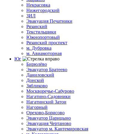
Некрасовка
Нижегородский
ЗИЛ
Эвакуация Печатники
Рязанский
Текстильщики
Южнопортовый
Рязанский проспект
м. Дубровка
м. Авиамоторная
Юг
Бирюлёво
Эвакуатор Братеево
Даниловский
Донской
Зябликово
Москворечье-Сабурово
Нагатино-Садовники
Нагатинский Затон
Нагорный
Орехово-Борисово
Эвакуатор Царицыно
Эвакуация Чертаново
Эвакуатор м. Кантемировская