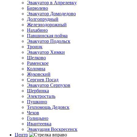
Эвакуатор в Апрелевку
Бирюлево
Эвакуатор Домодедово
Долгопрудный
Железнодорожный
Нахабино
Павшинская пойма
Эвакуатор Подольск
Троицк
Эвакуатор Химки
Щелково
Раменское
Коломна
Жуковский
Сергиев Посад
Эвакуатор Серпухов
Щербинка
Электросталь
Пушкино
Техпомощь Дедовск
Чехов
Голицыно
Ивантеевка
Эвакуация Воскресенск
Центр