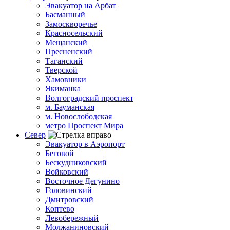
Эвакуатор на Арбат
Басманный
Замоскворечье
Красносельский
Мещанский
Пресненский
Таганский
Тверской
Хамовники
Якиманка
Волгоградский проспект
м. Бауманская
м. Новослободская
метро Проспект Мира
Север
Эвакуатор в Аэропорт
Беговой
Бескудниковский
Войковский
Восточное Дегунино
Головинский
Дмитровский
Коптево
Левобережный
Молжаниновский