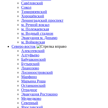
Савёловский
Сокол
Тимирязевский
Хорошёвский
Ленинградский проспект
м. Речной вокзал
м. Полежаевская
м. Водный стадион
Эвакуация м. Динамо
м. Войковская
Северо-восток
Алексеевский
Алтуфьево
Бабушкинский
Бутырский
Лианозово
Лосиноостровский
Марфино
Марьина Роща
Останкинский
Отрадное
Эвакуация Ростокино
Медведково
Северный
Ярославский