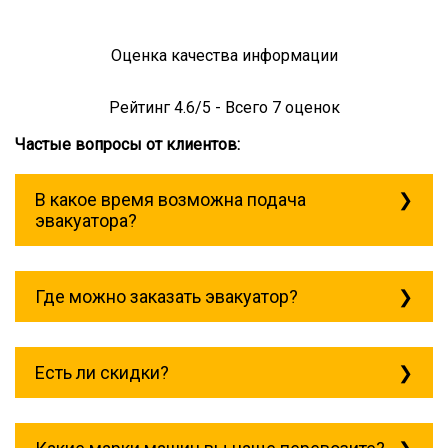
Оценка качества информации
Рейтинг
4.6
/5 - Всего
7
оценок
Частые вопросы от клиентов:
В какое время возможна подача
эвакуатора?
Служба эвакуации работает
круглосуточно, без выходных поэтому
Где можно заказать эвакуатор?
звоните в любое время. Капотня всегда
рядом!
Основная география обслуживания:
Москва, Область. Для перевозки
Есть ли скидки?
межгород на любое расстояние звоните
круглосуточно, но желательно заранее.
Скидки есть только для корпоративных
клиентов. Услуги нашего эвакуатора и так
можно получить дешево и быстро