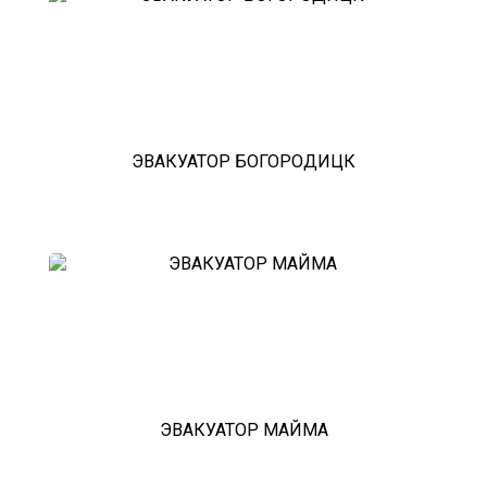
эвакуатор из гаража
эвакуатор гидравлической
эвакуатор буксировка
эвакуатор Капотня - климовск
эвакуатор павловский посад
александров
мотоэвакуатор
домодедовская
ЭВАКУАТОР БОГОРОДИЦК
зарайск
лесной городок
рублевское шоссе
красноармейск
выхино
эвакуатор прицепов
ЭВАКУАТОР МАЙМА