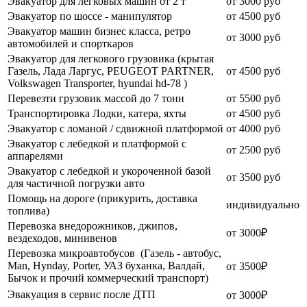
Эвакуатор для легковых машин от 2 т
от 3000 руб
Эвакуатор по шоссе - манипулятор
от 4500 руб
Эвакуатор машин бизнес класса, ретро
от 3000 руб
автомобилей и спорткаров
Эвакуатор для легкового грузовика (крытая
Газель, Лада Ларгус, PEUGEOT PARTNER,
от 4500 руб
Volkswagen Transporter, hyundai hd-78 )
Перевезти грузовик массой до 7 тонн
от 5500 руб
Транспортировка Лодки, катера, яхты
от 4500 руб
Эвакуатор c ломаной / сдвижной платформой
от 4000 руб
Эвакуатор с лебедкой и платформой с
от 2500 руб
аппарелями
Эвакуатор с лебедкой и укороченной базой
от 3500 руб
для частичной погрузки авто
Помощь на дороге (прикурить, доставка
индивидуально
топлива)
Перевозка внедорожников, джипов,
от 3000₽
вездеходов, минивенов
Перевозка микроавтобусов (Газель - автобус,
Man, Hynday, Porter, УАЗ буханка, Валдай,
от 3500₽
Бычок и прочий коммерческий транспорт)
Эвакуация в сервис после ДТП
от 3000₽