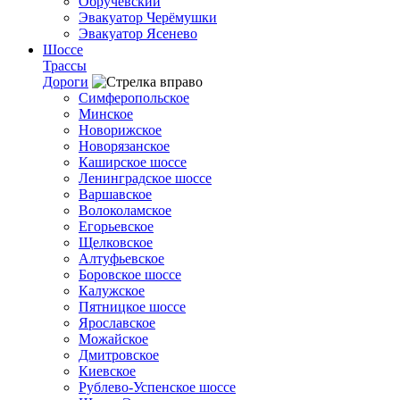
Обручевский
Эвакуатор Черёмушки
Эвакуатор Ясенево
Шоссе
Трассы
Дороги
Симферопольское
Минское
Новорижское
Новорязанское
Каширское шоссе
Ленинградское шоссе
Варшавское
Волоколамское
Егорьевское
Щелковское
Алтуфьевское
Боровское шоссе
Калужское
Пятницкое шоссе
Ярославское
Можайское
Дмитровское
Киевское
Рублево-Успенское шоссе