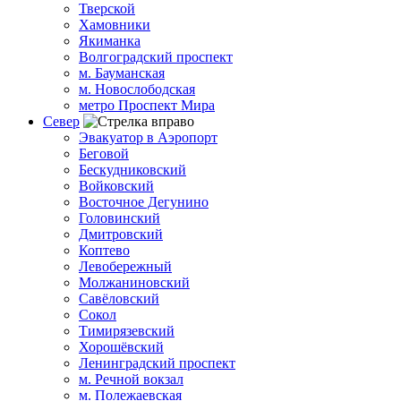
Тверской
Хамовники
Якиманка
Волгоградский проспект
м. Бауманская
м. Новослободская
метро Проспект Мира
Север
Эвакуатор в Аэропорт
Беговой
Бескудниковский
Войковский
Восточное Дегунино
Головинский
Дмитровский
Коптево
Левобережный
Молжаниновский
Савёловский
Сокол
Тимирязевский
Хорошёвский
Ленинградский проспект
м. Речной вокзал
м. Полежаевская