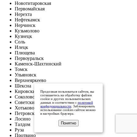
Новотитаровская
Первомайская
Нерехта
Нефтекамск
Нерчинск
Кузьмолово
Кузнецк
Соль
Илецк
Плющева
Первоуральск
Каменск-Шахтинский
Томск
Ульяновск
Верхнеяркеево
Шексна
Кировский
Продолжая пользоваться сайтом, вы
соглашаетесь на обработку файлов
Соколово
cookie и других пользовательских
Советский
данных в соответствии с
политикой
конфиденциальности
. Заблокировать
Хотьково
использование cookies сайтом можно
Петровский
в настройках браузера.
Лосино
Понятно
Талдом
Руза
Протвино