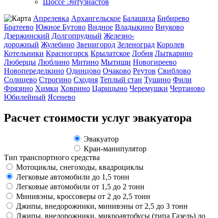
Шоссе Энтузиастов
Апрелевка
Архангельское
Балашиха
Бибирево
Братеево
Южное Бутово
Видное
Владыкино
Внуково
Дзержинский
Долгопрудный
Железно-
дорожный
Жулебино
Звенигород
Зеленоград
Королев
Котельники
Красногорск
Крылатское
Лобня
Лыткарино
Люберцы
Люблино
Митино
Мытищи
Новогиреево
Новопеределкино
Одинцово
Очаково
Реутов
Свиблово
Солнцево
Строгино
Сходня
Теплый стан
Тушино
Фили
Фрязино
Химки
Ховрино
Царицыно
Черемушки
Чертаново
Юбилейный
Ясенево
Расчет стоимости услуг эвакуатора
Эвакуатор
Кран-манипулятор
Тип транспортного средства
Мотоциклы, снегоходы, квадроциклы
Легковые автомобили до 1,5 тонн
Легковые автомобили от 1,5 до 2 тонн
Минивэны, кроссоверы от 2 до 2,5 тонн
Джипы, внедорожники, минивэны от 2,5 до 3 тонн
Джипы, внедорожники, микроавтобусы (типа Газель) до