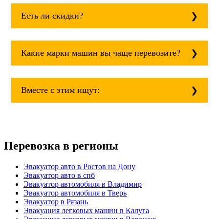
Москва, Область. Для перевозки межгород
Есть ли скидки?
на любое расстояние звоните
круглосуточно, но желательно заранее.
Скидки есть только для корпоративных
клиентов. Услуги нашего эвакуатора и так
Какие марки машин вы чаще перевозите?
можно получить дешево и быстро
Чаще всего мы возим на ремонт:
isuzu;
Вместе с этим ищут:
mitsubishi;
volvo;
газ;
Эвакуатор при аварии (дтп)
mercedes-benz;
Как вытащить авто из кювета
ford;
Стоимость эвакуатора для авто с
toyota;
Перевозка в регионы
автоматической КПП блокировка
nissan;
колес
dongfeng;
Как вызвать эвакуатор манипулятора
Эвакуатор авто в Ростов на Дону
малолитражные авто и скутеры.
для снегоходов
Эвакуатор авто в спб
Эвакуатор с паркинга штрафстоянки
Эвакуатор автомобиля в Владимир
Эвакуатор по шоссе - Екатеринбург
Эвакуатор автомобиля в Тверь
буксровка
Эвакуатор в Рязань
Как вызвать эвакуатор с подземного
Эвакуация легковых машин в Калуга
паркинга