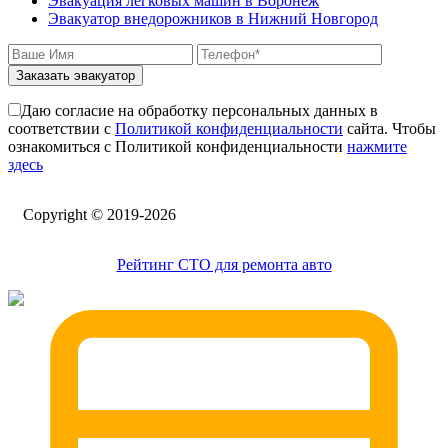
Эвакуация легковых машин в Воронеж
Эвакуатор по шоссе - Марьино
Эвакуатор внедорожников в Нижний Новгород
недорого
Эвакуатор по шоссе - Питер
эвакуатор седан
Заказать эвакуатор
эвакуатор пикапа
эвакуатор фургона
Даю согласие на обработку персональных данных в
эвакуатор истра
соответствии с
Политикой конфиденциальности
сайта. Чтобы
эвакуатор в сто
ознакомиться с Политикой конфиденциальности
нажмите
эвакуатор из гаража
здесь
эвакуатор гидравлической
эвакуатор буксировка
эвакуатор Эвакуатор по шоссе -
Сopyright © 2019-2026
климовск
эвакуатор павловский посад
александров
Рейтинг СТО для ремонта авто
мотоэвакуатор
домодедовская
зарайск
лесной городок
рублевское шоссе
красноармейск
выхино
эвакуатор прицепов