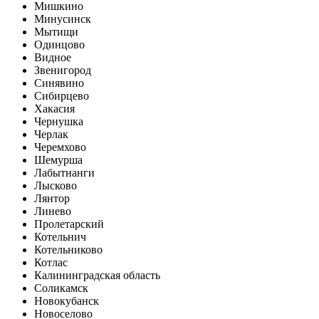
Мишкино
Минусинск
Мытищи
Одинцово
Видное
Звенигород
Синявино
Сибирцево
Хакасия
Чернушка
Черлак
Черемхово
Шемурша
Лабытнанги
Лысково
Лянтор
Линево
Пролетарский
Котельнич
Котельниково
Котлас
Калининградская область
Соликамск
Новокубанск
Новоселово