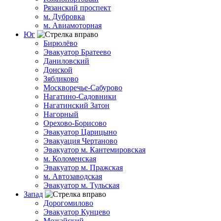
Рязанский проспект
м. Дубровка
м. Авиамоторная
Юг
Бирюлёво
Эвакуатор Братеево
Даниловский
Донской
Зябликово
Москворечье-Сабурово
Нагатино-Садовники
Нагатинский Затон
Нагорный
Орехово-Борисово
Эвакуатор Царицыно
Эвакуация Чертаново
Эвакуатор м. Кантемировская
м. Коломенская
Эвакуатор м. Пражская
м. Автозаводская
Эвакуатор м. Тульская
Запад
Дорогомилово
Эвакуатор Кунцево
Можайский