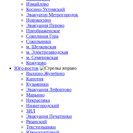
Измайлово
Косино-Ухтомский
Эвакуатор Метрогородок
Новокосино
Эвакуация Перово
Преображенское
Соколиная Гора
Сокольники
м. Щелковская
м. Электрозаводская
м. Семеновская
Кожухово
Юго-восток
Выхино-Жулебино
Капотня
Кузьминки
Эвакуация Лефортово
Марьино
Некрасовка
Нижегородский
ЗИЛ
Эвакуация Печатники
Рязанский
Текстильщики
Южнопортовый