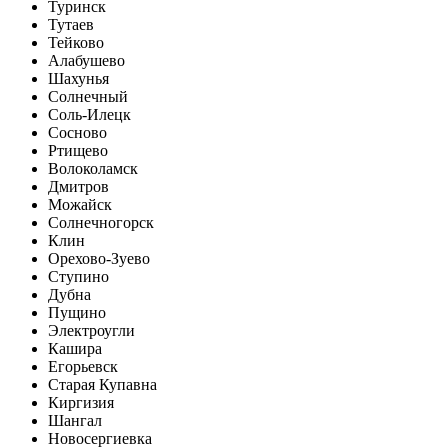
Туринск
Тутаев
Тейково
Алабушево
Шахунья
Солнечный
Соль-Илецк
Сосново
Ртищево
Волоколамск
Дмитров
Можайск
Солнечногорск
Клин
Орехово-Зуево
Ступино
Дубна
Пущино
Электроугли
Кашира
Егорьевск
Старая Купавна
Киргизия
Шангал
Новосергиевка