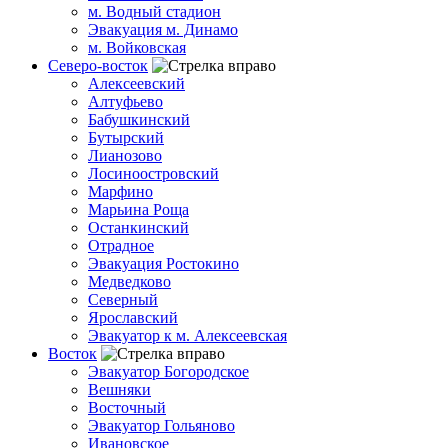
м. Водный стадион
Эвакуация м. Динамо
м. Войковская
Северо-восток
Алексеевский
Алтуфьево
Бабушкинский
Бутырский
Лианозово
Лосиноостровский
Марфино
Марьина Роща
Останкинский
Отрадное
Эвакуация Ростокино
Медведково
Северный
Ярославский
Эвакуатор к м. Алексеевская
Восток
Эвакуатор Богородское
Вешняки
Восточный
Эвакуатор Гольяново
Ивановское