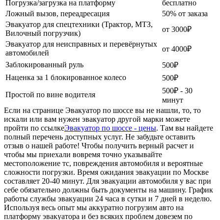
Погрузка/загрузка на платформу
бесплатно
Ложный вызов, переадресация
50% от заказа
Эвакуатор для спецтехники (Трактор, МТЗ,
от 3000₽
Вилочный погрузчик)
Эвакуатор для неисправных и перевёрнутых
от 4000₽
автомобилей
Заблокированный руль
500₽
Наценка за 1 блокированное колесо
500₽
500₽ - 30
Простой по вине водителя
минут
Если на странице Эвакуатор по шоссе вы не нашли, то, то
искали или вам нужен эвакуатор другой марки можете
пройти по ссылке
Эвакуатор по шоссе - цены
. Там вы найдете
полный перечень доступных услуг. Не забудьте оставить
отзыв о нашей работе! Чтобы получить верный расчет и
чтобы мы приехали вовремя точно указывайте
местоположение тс, повреждения автомобиля и вероятные
сложности погрузки. Время ожидания эвакуации по Москве
составляет 20-40 минут. Для эвакуации автомобиля у вас при
себе обязательно должны быть документы на машину. График
работы службы эвакуации 24 часа в сутки и 7 дней в неделю.
Используя весь опыт мы аккуратно погрузим авто на
платформу эвакуатора и без всяких проблем довезем по