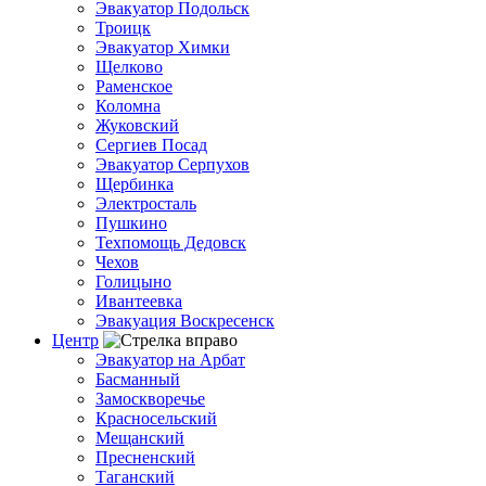
Эвакуатор Подольск
Троицк
Эвакуатор Химки
Щелково
Раменское
Коломна
Жуковский
Сергиев Посад
Эвакуатор Серпухов
Щербинка
Электросталь
Пушкино
Техпомощь Дедовск
Чехов
Голицыно
Ивантеевка
Эвакуация Воскресенск
Центр
Эвакуатор на Арбат
Басманный
Замоскворечье
Красносельский
Мещанский
Пресненский
Таганский