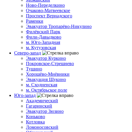
Ново-Переделкино
Очаково-Матвеевское
Проспект Вернадского
Раменки
Эвакуатор Тропарёво-Никулино
Филёвский Парк
Фили-Давыдково
м. Юго-Западная
м. Кутузовская
Северо-запад
Эвакуатор Куркино
Покровское-Стрешнево
Тушино
Хорошёво-Мнёвники
Эвакуация Щукино
м. Сходненская
м. Октябрьское поле
Юго-запад
Академический
Гагаринский
Эвакуатор Зюзино
Коньково
Котловка
Ломоносовский