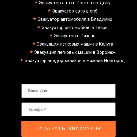
эвакуатор долгопрудный -
Эвакуатор авто в Ростов на Дону
Екатеринбург буксровка
Эвакуатор авто в спб
Как вызвать эвакуатор с
подземного паркинга
Эвакуатор автомобиля в Владимир
эвакуатор долгопрудный - Марьино
Эвакуатор автомобиля в Тверь
недорого
эвакуатор долгопрудный - Питер
Эвакуатор в Рязань
эвакуатор седан
Эвакуация легковых машин в Калуга
эвакуатор пикапа
эвакуатор фургона
Эвакуация легковых машин в Воронеж
эвакуатор истра
Эвакуатор внедорожников в Нижний Новгород
эвакуатор в сто
эвакуатор из гаража
эвакуатор гидравлической
эвакуатор буксировка
эвакуатор эвакуатор долгопрудный
- климовск
эвакуатор павловский посад
александров
мотоэвакуатор
домодедовская
зарайск
лесной городок
ЗАКАЗАТЬ ЭВАКУАТОР
рублевское шоссе
красноармейск