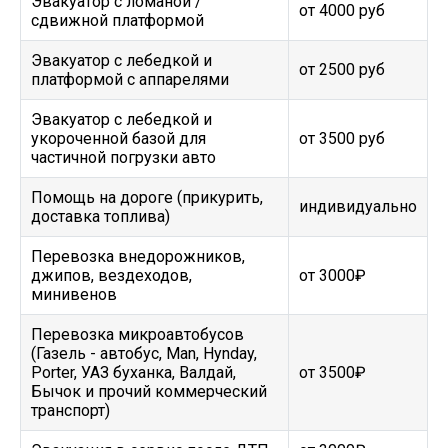
Эвакуатор c ломаной /
от 4000 руб
сдвижной платформой
Эвакуатор с лебедкой и
от 2500 руб
платформой с аппарелями
Эвакуатор с лебедкой и
укороченной базой для
от 3500 руб
частичной погрузки авто
Помощь на дороге (прикурить,
индивидуально
доставка топлива)
Перевозка внедорожников,
джипов, вездеходов,
от 3000₽
минивенов
Перевозка микроавтобусов
(Газель - автобус, Man, Hynday,
Porter, УАЗ буханка, Валдай,
от 3500₽
Бычок и прочий коммерческий
транспорт)