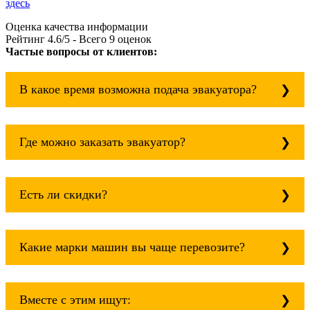
здесь
Оценка качества информации
Рейтинг
4.6
/5 - Всего
9
оценок
Частые вопросы от клиентов:
В какое время возможна подача эвакуатора?
Служба эвакуации работает круглосуточно, без
выходных поэтому звоните в любое время.
Где можно заказать эвакуатор?
эвакуатор выра всегда рядом!
Основная география обслуживания: Москва,
Область. Для перевозки межгород на любое
Есть ли скидки?
расстояние звоните круглосуточно, но
желательно заранее.
Скидки есть только для корпоративных
клиентов. Услуги нашего эвакуатора и так
Какие марки машин вы чаще перевозите?
можно получить дешево и быстро
Чаще всего мы возим на ремонт:
isuzu;
Вместе с этим ищут: