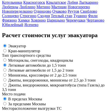
Котельники
Красногорск
Крылатское
Лобня
Лыткарино
Люберцы
Люблино
Митино
Мытищи
Новогиреево
Новопеределкино
Одинцово
Очаково
Реутов
Свиблово
Солнцево
Строгино
Сходня
Теплый стан
Тушино
Фили
Фрязино
Химки
Ховрино
Царицыно
Черемушки
Чертаново
Юбилейный
Ясенево
Расчет стоимости услуг эвакуатора
Эвакуатор
Кран-манипулятор
Тип транспортного средства
Мотоциклы, снегоходы, квадроциклы
Легковые автомобили до 1,5 тонн
Легковые автомобили от 1,5 до 2 тонн
Минивэны, кроссоверы от 2 до 2,5 тонн
Джипы, внедорожники, минивэны от 2,5 до 3 тонн
Джипы, внедорожники, микроавтобусы (типа Газель) до
3,5 тонн
Место подачи
В пределах Москвы
За пределами Москвы
Месторасположение вызгрузки ТС