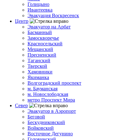
Голицыно
Ивантеевка
Эвакуация Воскресенск
Центр
Эвакуатор на Арбат
Басманный
Замоскворечье
Красносельский
Мещанский
Пресненский
Таганский
Тверской
Хамовники
Якиманка
Волгоградский проспект
м. Бауманская
м. Новослободская
метро Проспект Мира
Север
Эвакуатор в Аэропорт
Беговой
Бескудниковский
Войковский
Восточное Дегунино
Головинский