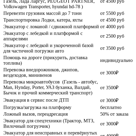
Газель, Лада Ларгус, PEUGEOT PARTNER,
от 4500 руб
Volkswagen Transporter, hyundai hd-78 )
Перевезти грузовик массой до 7 тонн
от 5500 руб
Транспортировка Лодки, катера, яхты
от 4500 руб
Эвакуатор c ломаной / сдвижной платформой
от 4000 руб
Эвакуатор с лебедкой и платформой с
от 2500 руб
аппарелями
Эвакуатор с лебедкой и укороченной базой
от 3500 руб
для частичной погрузки авто
Помощь на дороге (прикурить, доставка
индивидуально
топлива)
Перевозка внедорожников, джипов,
от 3000₽
вездеходов, минивенов
Перевозка микроавтобусов (Газель - автобус,
Man, Hynday, Porter, УАЗ буханка, Валдай,
от 3500₽
Бычок и прочий коммерческий транспорт)
Эвакуация в сервис после ДТП
от 3000₽
Погрузка/загрузка на платформу
бесплатно
Ложный вызов, переадресация
50% от заказа
Эвакуатор для спецтехники (Трактор, МТЗ,
от 3000₽
Вилочный погрузчик)
Эвакуатор для неисправных и перевёрнутых
от 4000₽