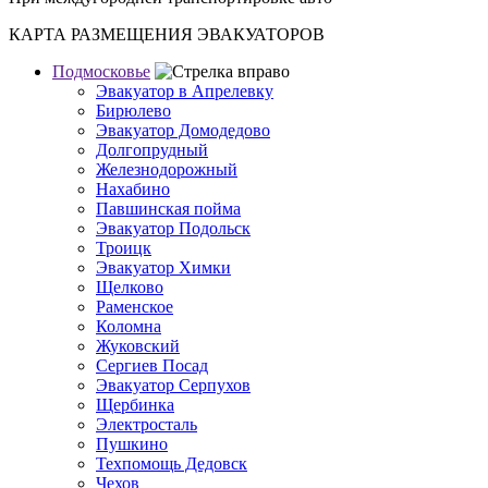
КАРТА РАЗМЕЩЕНИЯ ЭВАКУАТОРОВ
Подмосковье
Эвакуатор в Апрелевку
Бирюлево
Эвакуатор Домодедово
Долгопрудный
Железнодорожный
Нахабино
Павшинская пойма
Эвакуатор Подольск
Троицк
Эвакуатор Химки
Щелково
Раменское
Коломна
Жуковский
Сергиев Посад
Эвакуатор Серпухов
Щербинка
Электросталь
Пушкино
Техпомощь Дедовск
Чехов