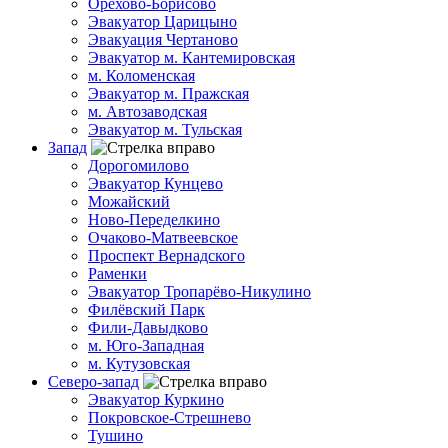
Орехово-Борисово
Эвакуатор Царицыно
Эвакуация Чертаново
Эвакуатор м. Кантемировская
м. Коломенская
Эвакуатор м. Пражская
м. Автозаводская
Эвакуатор м. Тульская
Запад
Дорогомилово
Эвакуатор Кунцево
Можайский
Ново-Переделкино
Очаково-Матвеевское
Проспект Вернадского
Раменки
Эвакуатор Тропарёво-Никулино
Филёвский Парк
Фили-Давыдково
м. Юго-Западная
м. Кутузовская
Северо-запад
Эвакуатор Куркино
Покровское-Стрешнево
Тушино