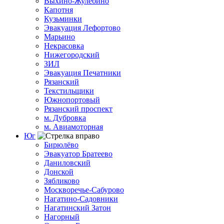
Выхино-Жулебино
Капотня
Кузьминки
Эвакуация Лефортово
Марьино
Некрасовка
Нижегородский
ЗИЛ
Эвакуация Печатники
Рязанский
Текстильщики
Южнопортовый
Рязанский проспект
м. Дубровка
м. Авиамоторная
Юг
Бирюлёво
Эвакуатор Братеево
Даниловский
Донской
Зябликово
Москворечье-Сабурово
Нагатино-Садовники
Нагатинский Затон
Нагорный