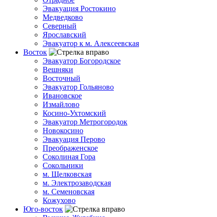
Эвакуация Ростокино
Медведково
Северный
Ярославский
Эвакуатор к м. Алексеевская
Восток
Эвакуатор Богородское
Вешняки
Восточный
Эвакуатор Гольяново
Ивановское
Измайлово
Косино-Ухтомский
Эвакуатор Метрогородок
Новокосино
Эвакуация Перово
Преображенское
Соколиная Гора
Сокольники
м. Щелковская
м. Электрозаводская
м. Семеновская
Кожухово
Юго-восток