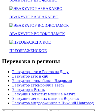
ЭВАКУАТОР ДРОЖЖИНО
мотоэвакуатор
домодедовская
зарайск
лесной городок
ЭВАКУАТОР АЗНАКАЕВО
рублевское шоссе
красноармейск
выхино
эвакуатор прицепов
ЭВАКУАТОР ВОЛОКОЛАМСК
ПРЕОБРАЖЕНСКОЕ
Перевозка в регионы
Эвакуатор авто в Ростов на Дону
Эвакуатор авто в спб
Эвакуатор автомобиля в Владимир
Эвакуатор автомобиля в Тверь
Эвакуатор в Рязань
Эвакуация легковых машин в Калуга
Эвакуация легковых машин в Воронеж
Эвакуатор внедорожников в Нижний Новгород