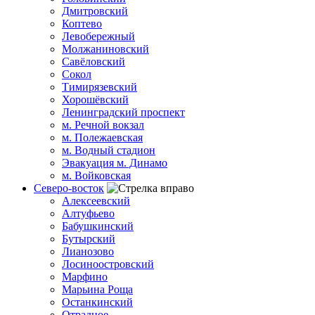
Дмитровский
Коптево
Левобережный
Молжаниновский
Савёловский
Сокол
Тимирязевский
Хорошёвский
Ленинградский проспект
м. Речной вокзал
м. Полежаевская
м. Водный стадион
Эвакуация м. Динамо
м. Войковская
Северо-восток
Алексеевский
Алтуфьево
Бабушкинский
Бутырский
Лианозово
Лосиноостровский
Марфино
Марьина Роща
Останкинский
Отрадное