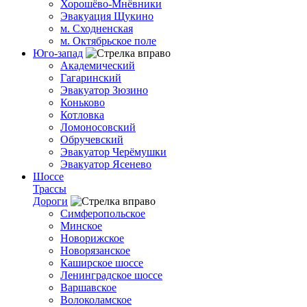
Хорошёво-Мнёвники
Эвакуация Щукино
м. Сходненская
м. Октябрьское поле
Юго-запад
Академический
Гагаринский
Эвакуатор Зюзино
Коньково
Котловка
Ломоносовский
Обручевский
Эвакуатор Черёмушки
Эвакуатор Ясенево
Шоссе
Трассы
Дороги
Симферопольское
Минское
Новорижское
Новорязанское
Каширское шоссе
Ленинградское шоссе
Варшавское
Волоколамское