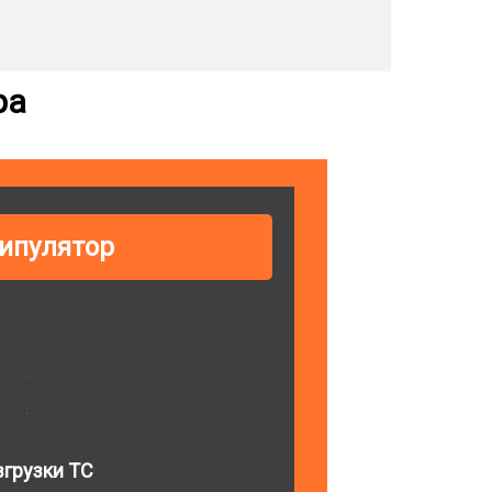
ра
ипулятор
грузки ТС