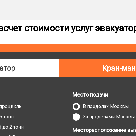
асчет стоимости услуг эвакуато
атор
Кран-ман
Место подачи
адроциклы
В пределах Москвы
5 тонн
За пределами Москвы
 до 2 тонн
Месторасположение выз