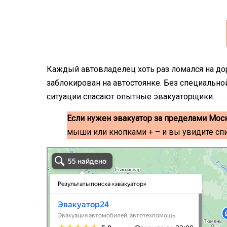
Каждый автовладелец хоть раз ломался на до
заблокирован на автостоянке. Без специально
ситуации спасают опытные эвакуаторщики.
Если нужен эвакуатор за пределами Мос
мыши или кнопками + – и вы увидите сп
эвакуаторы на карте
Волоколамск