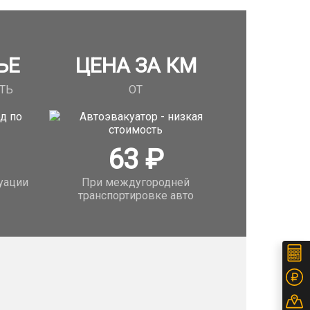
ЬЕ
ЦЕНА ЗА КМ
ТЬ
ОТ
63
₽
уации
При междугородней
транспортировке авто