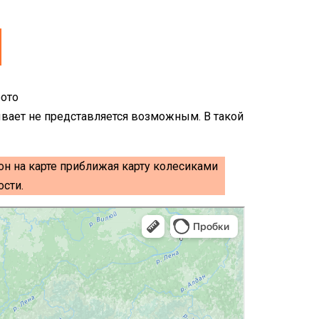
ывает не представляется возможным. В такой
он на карте приближая карту колесиками
сти.