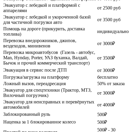
Эвакуатор с лебедкой и платформой с
от 2500 руб
аппарелями
Эвакуатор с лебедкой и укороченной базой
от 3500 руб
для частичной погрузки авто
Помощь на дороге (прикурить, доставка
индивидуально
топлива)
Перевозка внедорожников, джипов,
от 3000₽
вездеходов, минивенов
Перевозка микроавтобусов (Газель - автобус,
Man, Hynday, Porter, УАЗ буханка, Валдай,
от 3500₽
Бычок и прочий коммерческий транспорт)
Эвакуация в сервис после ДТП
от 3000₽
Погрузка/загрузка на платформу
бесплатно
Ложный вызов, переадресация
50% от заказа
Эвакуатор для спецтехники (Трактор, МТЗ,
от 3000₽
Вилочный погрузчик)
Эвакуатор для неисправных и перевёрнутых
от 4000₽
автомобилей
Заблокированный руль
500₽
Наценка за 1 блокированное колесо
500₽
500₽ - 30