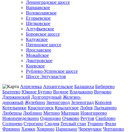
Ленинградское шоссе
Варшавское
Волоколамское
Егорьевское
Щелковское
Алтуфьевское
Боровское шоссе
Калужское
Пятницкое шоссе
Ярославское
Можайское
Дмитровское
Киевское
Рублево-Успенское шоссе
Шоссе Энтузиастов
Апрелевка
Архангельское
Балашиха
Бибирево
Братеево
Южное Бутово
Видное
Владыкино
Внуково
Дзержинский
Долгопрудный
Железно-
дорожный
Жулебино
Звенигород
Зеленоград
Королев
Котельники
Красногорск
Крылатское
Лобня
Лыткарино
Люберцы
Люблино
Митино
Мытищи
Новогиреево
Новопеределкино
Одинцово
Очаково
Реутов
Свиблово
Солнцево
Строгино
Сходня
Теплый стан
Тушино
Фили
Фрязино
Химки
Ховрино
Царицыно
Черемушки
Чертаново