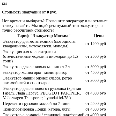
км
Стоимость эвакуации от
0
руб.
Нет времени выбирать? Позвоните оператору или оставьте
заявку на сайте. Мы подберем нужный тип эвакуатора и
точно рассчитаем стоимость!
Тариф "Эвакуатор Москва"
Цены
Эвакуатор для мототехники (мотоциклы,
от 1200 руб
квадроциклы, мотоколяски, мопеды)
Эвакуация для малолитражки
(отечественные модели и иномарки до 1,5
от 2500 руб
тонн)
Эвакуатор для легковых машин от 2 т
от 3000 руб
эвакуатор холмогоры - манипулятор
от 4500 руб
Эвакуатор машин бизнес класса, ретро
от 3000 руб
автомобилей и спорткаров
Эвакуатор для легкового грузовика (крытая
Газель, Лада Ларгус, PEUGEOT PARTNER,
от 4500 руб
Volkswagen Transporter, hyundai hd-78 )
Перевезти грузовик массой до 7 тонн
от 5500 руб
Транспортировка Лодки, катера, яхты
от 4500 руб
Эвакуатор c ломаной / сдвижной платформой
от 4000 руб