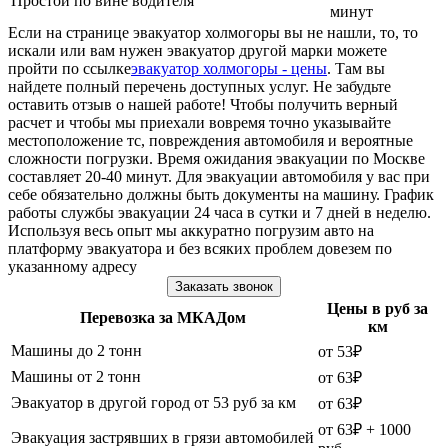
Простой по вине водителя
минут
Если на странице эвакуатор холмогоры вы не нашли, то, то
искали или вам нужен эвакуатор другой марки можете
пройти по ссылке
эвакуатор холмогоры - цены
. Там вы
найдете полный перечень доступных услуг. Не забудьте
оставить отзыв о нашей работе! Чтобы получить верный
расчет и чтобы мы приехали вовремя точно указывайте
местоположение тс, повреждения автомобиля и вероятные
сложности погрузки. Время ожидания эвакуации по Москве
составляет 20-40 минут. Для эвакуации автомобиля у вас при
себе обязательно должны быть документы на машину. График
работы службы эвакуации 24 часа в сутки и 7 дней в неделю.
Используя весь опыт мы аккуратно погрузим авто на
платформу эвакуатора и без всяких проблем довезем по
указанному адресу
Заказать звонок
Цены в руб за
Перевозка за МКАДом
км
Машины до 2 тонн
от 53₽
Машины от 2 тонн
от 63₽
Эвакуатор в другой город от 53 руб за км
от 63₽
от 63₽ + 1000
Эвакуация застрявших в грязи автомобилей