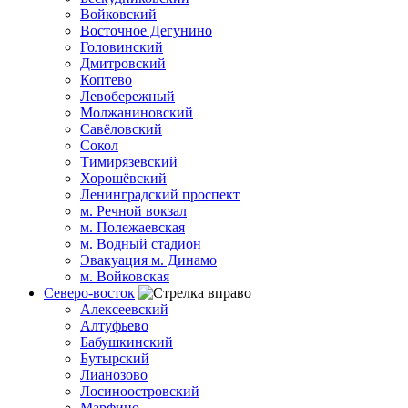
Войковский
Восточное Дегунино
Головинский
Дмитровский
Коптево
Левобережный
Молжаниновский
Савёловский
Сокол
Тимирязевский
Хорошёвский
Ленинградский проспект
м. Речной вокзал
м. Полежаевская
м. Водный стадион
Эвакуация м. Динамо
м. Войковская
Северо-восток
Алексеевский
Алтуфьево
Бабушкинский
Бутырский
Лианозово
Лосиноостровский
Марфино