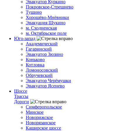
Эвакуатор Куркино
Покровское-Стрешнево
Тушино
Хорошёво-Мнёвники
Эвакуация Щукино
м. Сходненская
м. Октябрьское поле
Юго-запад
Академический
Гагаринский
Эвакуатор Зюзино
Коньково
Котловка
Ломоносовский
Обручевский
Эвакуатор Черёмушки
Эвакуатор Ясенево
Шоссе
Трассы
Дороги
Симферопольское
Минское
Новорижское
Новорязанское
Каширское шоссе