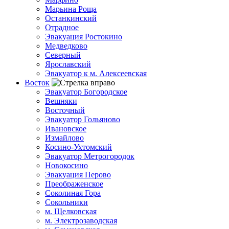
Марьина Роща
Останкинский
Отрадное
Эвакуация Ростокино
Медведково
Северный
Ярославский
Эвакуатор к м. Алексеевская
Восток
Эвакуатор Богородское
Вешняки
Восточный
Эвакуатор Гольяново
Ивановское
Измайлово
Косино-Ухтомский
Эвакуатор Метрогородок
Новокосино
Эвакуация Перово
Преображенское
Соколиная Гора
Сокольники
м. Щелковская
м. Электрозаводская