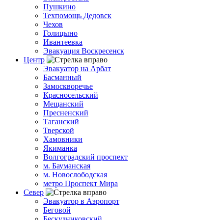
Пушкино
Техпомощь Дедовск
Чехов
Голицыно
Ивантеевка
Эвакуация Воскресенск
Центр
Эвакуатор на Арбат
Басманный
Замоскворечье
Красносельский
Мещанский
Пресненский
Таганский
Тверской
Хамовники
Якиманка
Волгоградский проспект
м. Бауманская
м. Новослободская
метро Проспект Мира
Север
Эвакуатор в Аэропорт
Беговой
Бескудниковский