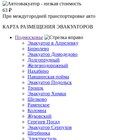
63
₽
При междугородней транспортировке авто
КАРТА РАЗМЕЩЕНИЯ ЭВАКУАТОРОВ
Подмосковье
Эвакуатор в Апрелевку
Бирюлево
Эвакуатор Домодедово
Долгопрудный
Железнодорожный
Нахабино
Павшинская пойма
Эвакуатор Подольск
Троицк
Эвакуатор Химки
Щелково
Раменское
Коломна
Жуковский
Сергиев Посад
Эвакуатор Серпухов
Щербинка
Электросталь