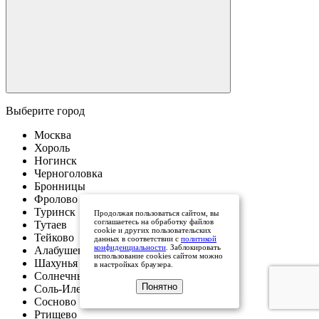
Выберите город
Москва
Хороль
Ногинск
Черноголовка
Бронницы
Фролово
Туринск
Продолжая пользоваться сайтом, вы
соглашаетесь на обработку файлов
Тутаев
cookie и других пользовательских
Тейково
данных в соответствии с
политикой
конфиденциальности
. Заблокировать
Алабушево
использование cookies сайтом можно
Шахунья
в настройках браузера.
Солнечный
Понятно
Соль-Илецк
Сосново
Ртищево