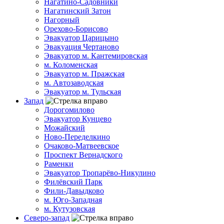
Нагатино-Садовники
Нагатинский Затон
Нагорный
Орехово-Борисово
Эвакуатор Царицыно
Эвакуация Чертаново
Эвакуатор м. Кантемировская
м. Коломенская
Эвакуатор м. Пражская
м. Автозаводская
Эвакуатор м. Тульская
Запад
Дорогомилово
Эвакуатор Кунцево
Можайский
Ново-Переделкино
Очаково-Матвеевское
Проспект Вернадского
Раменки
Эвакуатор Тропарёво-Никулино
Филёвский Парк
Фили-Давыдково
м. Юго-Западная
м. Кутузовская
Северо-запад