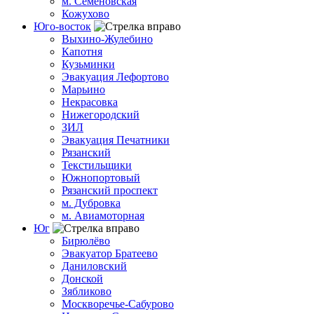
м. Семеновская
Кожухово
Юго-восток
Выхино-Жулебино
Капотня
Кузьминки
Эвакуация Лефортово
Марьино
Некрасовка
Нижегородский
ЗИЛ
Эвакуация Печатники
Рязанский
Текстильщики
Южнопортовый
Рязанский проспект
м. Дубровка
м. Авиамоторная
Юг
Бирюлёво
Эвакуатор Братеево
Даниловский
Донской
Зябликово
Москворечье-Сабурово