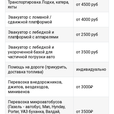
Транспортировка Лодки, катера,
от 4500 руб
яхты
Эвакуатор c ломаной /
от 4000 руб
сдвижной платформой
Эвакуатор с лебедкой и
от 2500 руб
платформой с аппарелями
Эвакуатор с лебедкой и
укороченной базой для
от 3500 руб
частичной погрузки авто
Помощь на дороге (прикурить,
индивидуально
доставка топлива)
Перевозка внедорожников,
джипов, вездеходов,
от 3000₽
минивенов
Перевозка микроавтобусов
(Газель - автобус, Man, Hynday,
Porter, УАЗ буханка, Валдай,
от 3500₽