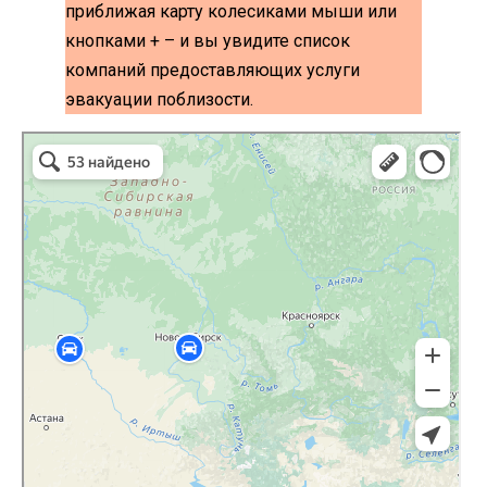
приближая карту колесиками мыши или
кнопками + – и вы увидите список
компаний предоставляющих услуги
эвакуации поблизости.
эвакуаторы на карте
Волоколамск