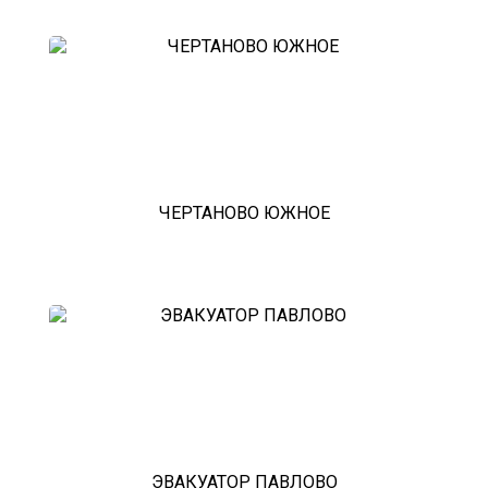
зарайск
лесной городок
рублевское шоссе
красноармейск
выхино
эвакуатор прицепов
ЧЕРТАНОВО ЮЖНОЕ
ЭВАКУАТОР ПАВЛОВО