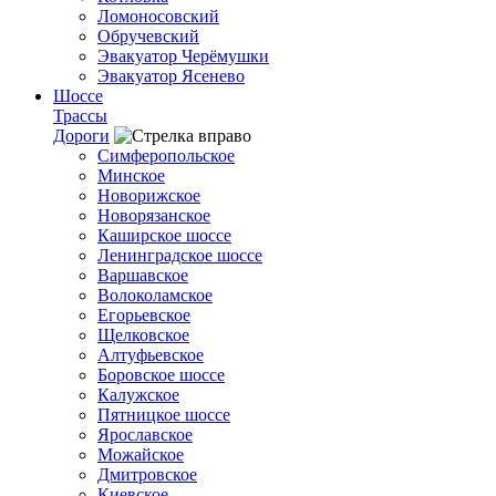
Ломоносовский
Обручевский
Эвакуатор Черёмушки
Эвакуатор Ясенево
Шоссе
Трассы
Дороги
Симферопольское
Минское
Новорижское
Новорязанское
Каширское шоссе
Ленинградское шоссе
Варшавское
Волоколамское
Егорьевское
Щелковское
Алтуфьевское
Боровское шоссе
Калужское
Пятницкое шоссе
Ярославское
Можайское
Дмитровское
Киевское