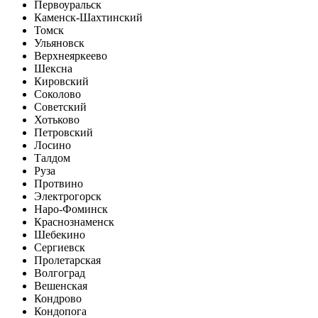
Первоуральск
Каменск-Шахтинский
Томск
Ульяновск
Верхнеяркеево
Шексна
Кировский
Соколово
Советский
Хотьково
Петровский
Лосино
Талдом
Руза
Протвино
Электрогорск
Наро-Фоминск
Краснознаменск
Шебекино
Сергиевск
Пролетарская
Волгоград
Вешенская
Кондрово
Кондопога