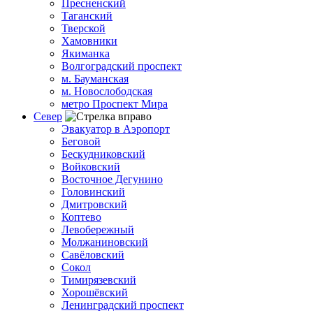
Пресненский
Таганский
Тверской
Хамовники
Якиманка
Волгоградский проспект
м. Бауманская
м. Новослободская
метро Проспект Мира
Север
Эвакуатор в Аэропорт
Беговой
Бескудниковский
Войковский
Восточное Дегунино
Головинский
Дмитровский
Коптево
Левобережный
Молжаниновский
Савёловский
Сокол
Тимирязевский
Хорошёвский
Ленинградский проспект