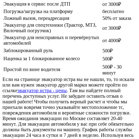
Эвакуация в сервис после ДТП
от 3000₽
Погрузка/загрузка на платформу
бесплатно
Ложный вызов, переадресация
50% от заказа
Эвакуатор для спецтехники (Трактор, МТЗ,
от 3000₽
Вилочный погрузчик)
Эвакуатор для неисправных и перевёрнутых
от 4000₽
автомобилей
Заблокированный руль
500₽
Наценка за 1 блокированное колесо
500₽
500₽ - 30
Простой по вине водителя
минут
Если на странице эвакуатор истра вы не нашли, то, то искали
или вам нужен эвакуатор другой марки можете пройти по
ссылке
эвакуатор истра - цены
. Там вы найдете полный
перечень доступных услуг. Не забудьте оставить отзыв о
нашей работе! Чтобы получить верный расчет и чтобы мы
приехали вовремя точно указывайте местоположение тс,
повреждения автомобиля и вероятные сложности погрузки.
Время ожидания эвакуации по Москве составляет 20-40
минут. Для эвакуации автомобиля у вас при себе обязательно
должны быть документы на машину. График работы службы
эвакуации 24 часа в сутки и 7 дней в неделю. Используя весь