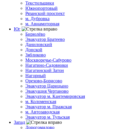
Текстильщики
Южнопортовый
Рязанский проспект
м. Дубровка
м. Авиамоторная
Юг
Бирюлёво
Эвакуатор Братеево
Даниловский
Донской
Зябликово
Москворечье-Сабурово
Нагатино-Садовники
Нагатинский Затон
Нагорный
Орехово-Борисово
Эвакуатор Царицыно
Эвакуация Чертаново
Эвакуатор м. Кантемировская
м. Коломенская
Эвакуатор м. Пражская
м. Автозаводская
Эвакуатор м. Тульская
Запад
Дорогомилово