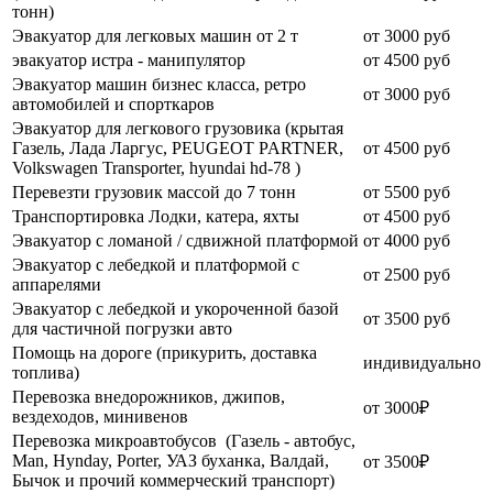
тонн)
Эвакуатор для легковых машин от 2 т
от 3000 руб
эвакуатор истра - манипулятор
от 4500 руб
Эвакуатор машин бизнес класса, ретро
от 3000 руб
автомобилей и спорткаров
Эвакуатор для легкового грузовика (крытая
Газель, Лада Ларгус, PEUGEOT PARTNER,
от 4500 руб
Volkswagen Transporter, hyundai hd-78 )
Перевезти грузовик массой до 7 тонн
от 5500 руб
Транспортировка Лодки, катера, яхты
от 4500 руб
Эвакуатор c ломаной / сдвижной платформой
от 4000 руб
Эвакуатор с лебедкой и платформой с
от 2500 руб
аппарелями
Эвакуатор с лебедкой и укороченной базой
от 3500 руб
для частичной погрузки авто
Помощь на дороге (прикурить, доставка
индивидуально
топлива)
Перевозка внедорожников, джипов,
от 3000₽
вездеходов, минивенов
Перевозка микроавтобусов (Газель - автобус,
Man, Hynday, Porter, УАЗ буханка, Валдай,
от 3500₽
Бычок и прочий коммерческий транспорт)