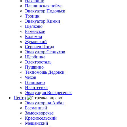
Нахабино
Павшинская пойма
Эвакуатор Подольск
Троицк
Эвакуатор Химки
Щелково
Раменское
Коломна
Жуковский
Сергиев Посад
Эвакуатор Серпухов
Щербинка
Электросталь
Пушкино
Техпомощь Дедовск
Чехов
Голицыно
Ивантеевка
Эвакуация Воскресенск
Центр
Эвакуатор на Арбат
Басманный
Замоскворечье
Красносельский
Мещанский