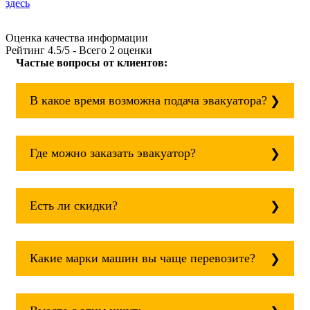
здесь
Оценка качества информации
Рейтинг
4.5
/5 - Всего
2
оценки
Частые вопросы от клиентов:
В какое время возможна подача эвакуатора?
Служба эвакуации работает круглосуточно,
без выходных поэтому звоните в любое
Где можно заказать эвакуатор?
время. эвакуатор истра всегда рядом!
Основная география обслуживания:
Москва, Область. Для перевозки межгород
Есть ли скидки?
на любое расстояние звоните
круглосуточно, но желательно заранее.
Скидки есть только для корпоративных
клиентов. Услуги нашего эвакуатора и так
Какие марки машин вы чаще перевозите?
можно получить дешево и быстро
Чаще всего мы возим на ремонт:
isuzu;