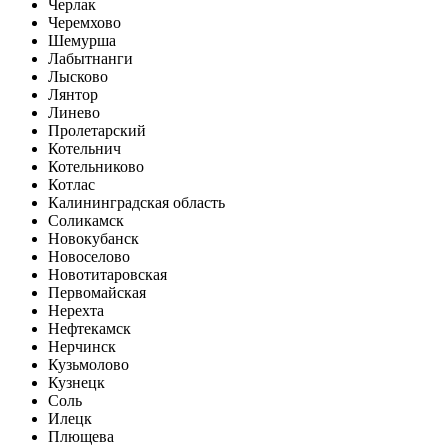
Черлак
Черемхово
Шемурша
Лабытнанги
Лысково
Лянтор
Линево
Пролетарский
Котельнич
Котельниково
Котлас
Калининградская область
Соликамск
Новокубанск
Новоселово
Новотитаровская
Первомайская
Нерехта
Нефтекамск
Нерчинск
Кузьмолово
Кузнецк
Соль
Илецк
Плющева