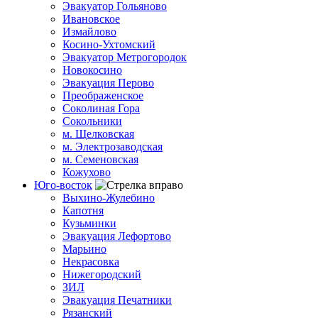
Эвакуатор Гольяново
Ивановское
Измайлово
Косино-Ухтомский
Эвакуатор Метрогородок
Новокосино
Эвакуация Перово
Преображенское
Соколиная Гора
Сокольники
м. Щелковская
м. Электрозаводская
м. Семеновская
Кожухово
Юго-восток
Выхино-Жулебино
Капотня
Кузьминки
Эвакуация Лефортово
Марьино
Некрасовка
Нижегородский
ЗИЛ
Эвакуация Печатники
Рязанский