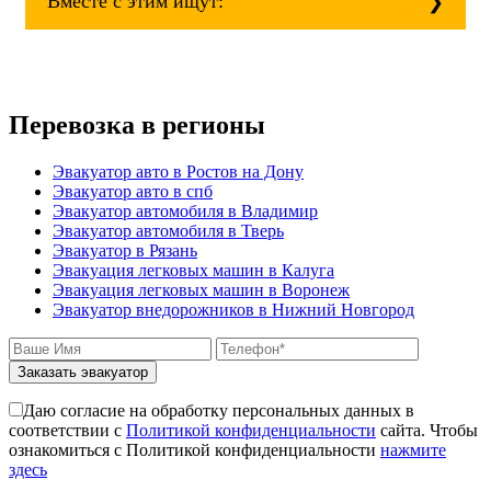
Вместе с этим ищут:
mitsubishi;
volvo;
газ;
Эвакуатор при аварии (дтп)
mercedes-benz;
Как вытащить авто из кювета
ford;
Стоимость эвакуатора для авто с
toyota;
Перевозка в регионы
автоматической КПП блокировка
nissan;
колес
dongfeng;
Как вызвать эвакуатор манипулятора
Эвакуатор авто в Ростов на Дону
малолитражные авто и скутеры.
для снегоходов
Эвакуатор авто в спб
Эвакуатор с паркинга штрафстоянки
Эвакуатор автомобиля в Владимир
эвакуатор истра - Екатеринбург
Эвакуатор автомобиля в Тверь
буксровка
Эвакуатор в Рязань
Как вызвать эвакуатор с подземного
Эвакуация легковых машин в Калуга
паркинга
Эвакуация легковых машин в Воронеж
эвакуатор истра - Марьино недорого
Эвакуатор внедорожников в Нижний Новгород
эвакуатор истра - Питер
эвакуатор седан
эвакуатор пикапа
Заказать эвакуатор
эвакуатор фургона
эвакуатор истра
Даю согласие на обработку персональных данных в
эвакуатор в сто
соответствии с
Политикой конфиденциальности
сайта. Чтобы
эвакуатор из гаража
ознакомиться с Политикой конфиденциальности
нажмите
эвакуатор гидравлической
здесь
эвакуатор буксировка