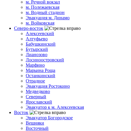
м. Речной вокзал
м. Полежаевская
м. Водный стадион
Эвакуация м. Динамо
м. Войковская
Северо-восток
Алексеевский
Алтуфьево
Бабушкинский
Бутырский
Лианозово
Лосиноостровский
Марфино
Марьина Роща
Останкинский
Отрадное
Эвакуация Ростокино
Медведково
Северный
Ярославский
Эвакуатор к м. Алексеевская
Восток
Эвакуатор Богородское
Вешняки
Восточный