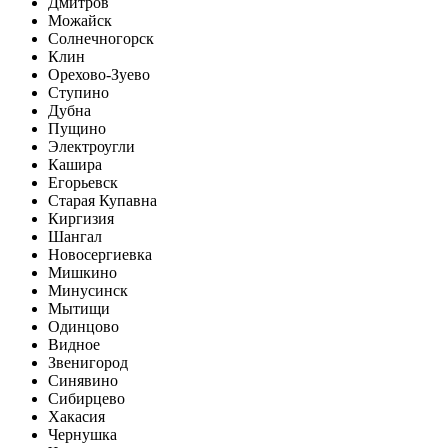
Дмитров
Можайск
Солнечногорск
Клин
Орехово-Зуево
Ступино
Дубна
Пущино
Электроугли
Кашира
Егорьевск
Старая Купавна
Киргизия
Шангал
Новосергиевка
Мишкино
Минусинск
Мытищи
Одинцово
Видное
Звенигород
Синявино
Сибирцево
Хакасия
Чернушка