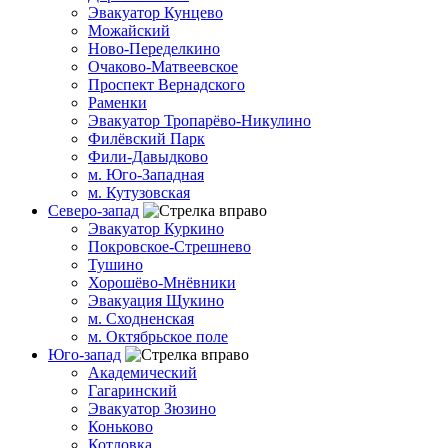
Эвакуатор Кунцево
Можайский
Ново-Переделкино
Очаково-Матвеевское
Проспект Вернадского
Раменки
Эвакуатор Тропарёво-Никулино
Филёвский Парк
Фили-Давыдково
м. Юго-Западная
м. Кутузовская
Северо-запад
Эвакуатор Куркино
Покровское-Стрешнево
Тушино
Хорошёво-Мнёвники
Эвакуация Щукино
м. Сходненская
м. Октябрьское поле
Юго-запад
Академический
Гагаринский
Эвакуатор Зюзино
Коньково
Котловка