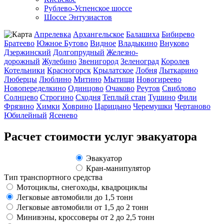
Рублево-Успенское шоссе
Шоссе Энтузиастов
Апрелевка
Архангельское
Балашиха
Бибирево
Братеево
Южное Бутово
Видное
Владыкино
Внуково
Дзержинский
Долгопрудный
Железно-
дорожный
Жулебино
Звенигород
Зеленоград
Королев
Котельники
Красногорск
Крылатское
Лобня
Лыткарино
Люберцы
Люблино
Митино
Мытищи
Новогиреево
Новопеределкино
Одинцово
Очаково
Реутов
Свиблово
Солнцево
Строгино
Сходня
Теплый стан
Тушино
Фили
Фрязино
Химки
Ховрино
Царицыно
Черемушки
Чертаново
Юбилейный
Ясенево
Расчет стоимости услуг эвакуатора
Эвакуатор
Кран-манипулятор
Тип транспортного средства
Мотоциклы, снегоходы, квадроциклы
Легковые автомобили до 1,5 тонн
Легковые автомобили от 1,5 до 2 тонн
Минивэны, кроссоверы от 2 до 2,5 тонн