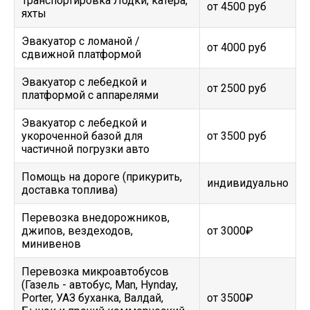
Транспортировка Лодки, катера,
от 4500 руб
яхты
Эвакуатор c ломаной /
от 4000 руб
сдвижной платформой
Эвакуатор с лебедкой и
от 2500 руб
платформой с аппарелями
Эвакуатор с лебедкой и
укороченной базой для
от 3500 руб
частичной погрузки авто
Помощь на дороге (прикурить,
индивидуально
доставка топлива)
Перевозка внедорожников,
джипов, вездеходов,
от 3000₽
минивенов
Перевозка микроавтобусов
(Газель - автобус, Man, Hynday,
Porter, УАЗ буханка, Валдай,
от 3500₽