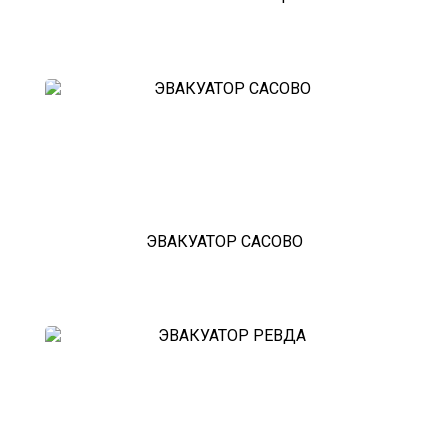
мотоэвакуатор
домодедовская
зарайск
лесной городок
рублевское шоссе
красноармейск
выхино
эвакуатор прицепов
ЭВАКУАТОР САСОВО