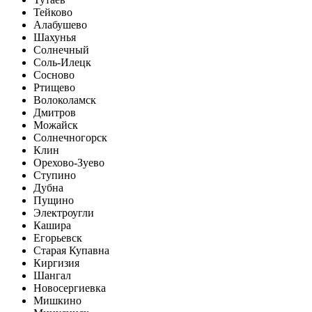
Тейково
Алабушево
Шахунья
Солнечный
Соль-Илецк
Сосново
Ртищево
Волоколамск
Дмитров
Можайск
Солнечногорск
Клин
Орехово-Зуево
Ступино
Дубна
Пущино
Электроугли
Кашира
Егорьевск
Старая Купавна
Киргизия
Шангал
Новосергиевка
Мишкино