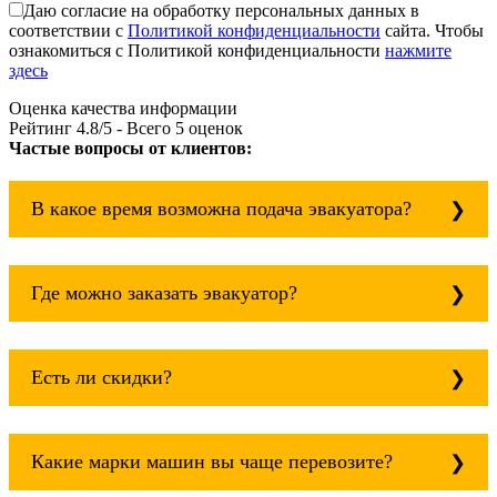
Даю согласие на обработку персональных данных в
соответствии с
Политикой конфиденциальности
сайта. Чтобы
ознакомиться с Политикой конфиденциальности
нажмите
здесь
Оценка качества информации
Рейтинг
4.8
/5 - Всего
5
оценок
Частые вопросы от клиентов:
В какое время возможна подача эвакуатора?
Служба эвакуации работает круглосуточно, без
выходных поэтому звоните в любое время.
Где можно заказать эвакуатор?
эвакуатор огуднево всегда рядом!
Основная география обслуживания: Москва,
Область. Для перевозки межгород на любое
Есть ли скидки?
расстояние звоните круглосуточно, но
желательно заранее.
Скидки есть только для корпоративных
клиентов. Услуги нашего эвакуатора и так
Какие марки машин вы чаще перевозите?
можно получить дешево и быстро