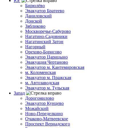
Юг
Бирюлёво
Эвакуатор Братеево
Даниловский
Донской
Зябликово
Москворечье-Сабурово
Нагатино-Садовники
Нагатинский Затон
Нагорный
Орехово-Борисово
Эвакуатор Царицыно
Эвакуация Чертаново
Эвакуатор м. Кантемировская
м. Коломенская
Эвакуатор м. Пражская
м. Автозаводская
Эвакуатор м. Тульская
Запад
Дорогомилово
Эвакуатор Кунцево
Можайский
Ново-Переделкино
Очаково-Матвеевское
Проспект Вернадского