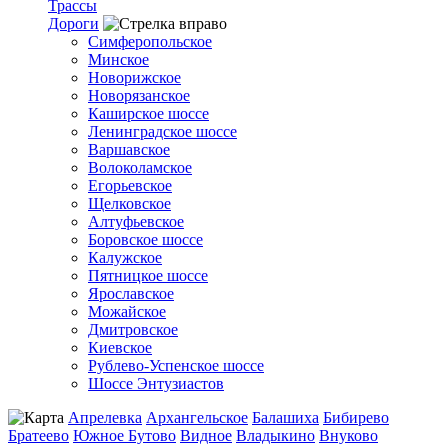
Трассы
Дороги
Симферопольское
Минское
Новорижское
Новорязанское
Каширское шоссе
Ленинградское шоссе
Варшавское
Волоколамское
Егорьевское
Щелковское
Алтуфьевское
Боровское шоссе
Калужское
Пятницкое шоссе
Ярославское
Можайское
Дмитровское
Киевское
Рублево-Успенское шоссе
Шоссе Энтузиастов
Апрелевка
Архангельское
Балашиха
Бибирево
Братеево
Южное Бутово
Видное
Владыкино
Внуково