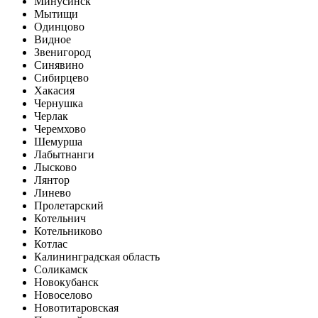
Минусинск
Мытищи
Одинцово
Видное
Звенигород
Синявино
Сибирцево
Хакасия
Чернушка
Черлак
Черемхово
Шемурша
Лабытнанги
Лысково
Лянтор
Линево
Пролетарский
Котельнич
Котельниково
Котлас
Калининградская область
Соликамск
Новокубанск
Новоселово
Новотитаровская