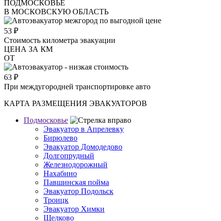
ПОДМОСКОВЬЕ
В МОСКОВСКУЮ ОБЛАСТЬ
53
₽
Стоимость километра эвакуации
ЦЕНА ЗА КМ
ОТ
63
₽
При междугородней транспортировке авто
КАРТА РАЗМЕЩЕНИЯ ЭВАКУАТОРОВ
Подмосковье
Эвакуатор в Апрелевку
Бирюлево
Эвакуатор Домодедово
Долгопрудный
Железнодорожный
Нахабино
Павшинская пойма
Эвакуатор Подольск
Троицк
Эвакуатор Химки
Щелково