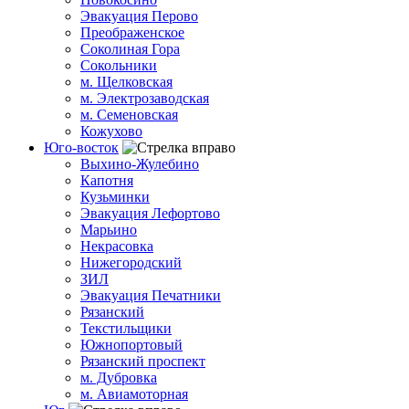
Эвакуация Перово
Преображенское
Соколиная Гора
Сокольники
м. Щелковская
м. Электрозаводская
м. Семеновская
Кожухово
Юго-восток
Выхино-Жулебино
Капотня
Кузьминки
Эвакуация Лефортово
Марьино
Некрасовка
Нижегородский
ЗИЛ
Эвакуация Печатники
Рязанский
Текстильщики
Южнопортовый
Рязанский проспект
м. Дубровка
м. Авиамоторная