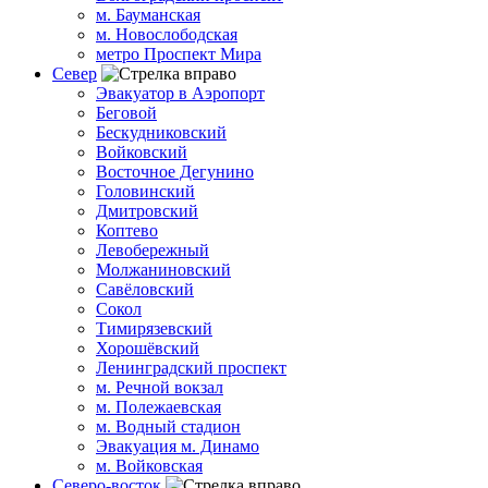
м. Бауманская
м. Новослободская
метро Проспект Мира
Север
Эвакуатор в Аэропорт
Беговой
Бескудниковский
Войковский
Восточное Дегунино
Головинский
Дмитровский
Коптево
Левобережный
Молжаниновский
Савёловский
Сокол
Тимирязевский
Хорошёвский
Ленинградский проспект
м. Речной вокзал
м. Полежаевская
м. Водный стадион
Эвакуация м. Динамо
м. Войковская
Северо-восток