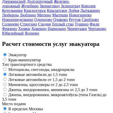
Дзержинский
Долгопрудный
Железно-
дорожный
Жулебино
Звенигород
Зеленоград
Королев
Котельники
Красногорск
Крылатское
Лобня
Лыткарино
Люберцы
Люблино
Митино
Мытищи
Новогиреево
Новопеределкино
Одинцово
Очаково
Реутов
Свиблово
Солнцево
Строгино
Сходня
Теплый стан
Тушино
Фили
Фрязино
Химки
Ховрино
Царицыно
Черемушки
Чертаново
Юбилейный
Ясенево
Расчет стоимости услуг эвакуатора
Эвакуатор
Кран-манипулятор
Тип транспортного средства
Мотоциклы, снегоходы, квадроциклы
Легковые автомобили до 1,5 тонн
Легковые автомобили от 1,5 до 2 тонн
Минивэны, кроссоверы от 2 до 2,5 тонн
Джипы, внедорожники, минивэны от 2,5 до 3 тонн
Джипы, внедорожники, микроавтобусы (типа Газель) до
3,5 тонн
Место подачи
В пределах Москвы