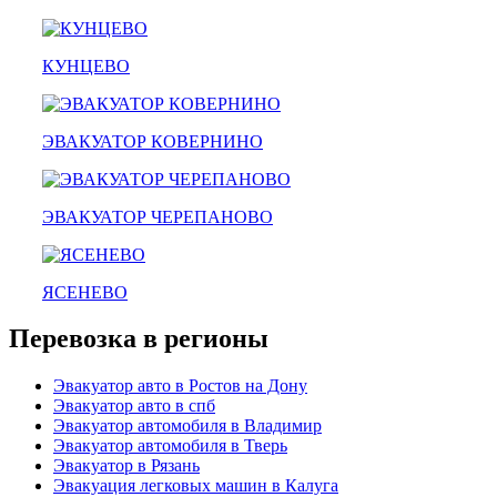
эвакуатор буксировка
эвакуатор эвакуатор огуднево - климовск
эвакуатор павловский посад
КУНЦЕВО
александров
мотоэвакуатор
домодедовская
зарайск
ЭВАКУАТОР КОВЕРНИНО
лесной городок
рублевское шоссе
красноармейск
выхино
ЭВАКУАТОР ЧЕРЕПАНОВО
эвакуатор прицепов
ЯСЕНЕВО
Перевозка в регионы
Эвакуатор авто в Ростов на Дону
Эвакуатор авто в спб
Эвакуатор автомобиля в Владимир
Эвакуатор автомобиля в Тверь
Эвакуатор в Рязань
Эвакуация легковых машин в Калуга