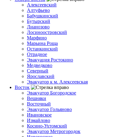
Алексеевский
Алтуфьево
Бабушкинский
Бутырский
Лианозово
Лосиноостровский
Марфино
Марьина Роща
Останкинский
Отрадное
Эвакуация Ростокино
Медведково
Северный
Ярославский
Эвакуатор к м. Алексеевская
Восток
Эвакуатор Богородское
Вешняки
Восточный
Эвакуатор Гольяново
Ивановское
Измайлово
Косино-Ухтомский
Эвакуатор Метрогородок
Новокосино