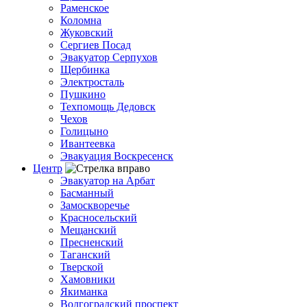
Раменское
Коломна
Жуковский
Сергиев Посад
Эвакуатор Серпухов
Щербинка
Электросталь
Пушкино
Техпомощь Дедовск
Чехов
Голицыно
Ивантеевка
Эвакуация Воскресенск
Центр
Эвакуатор на Арбат
Басманный
Замоскворечье
Красносельский
Мещанский
Пресненский
Таганский
Тверской
Хамовники
Якиманка
Волгоградский проспект