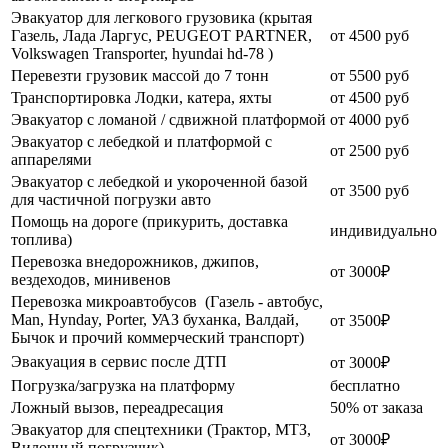
Эвакуатор для легкового грузовика (крытая
Газель, Лада Ларгус, PEUGEOT PARTNER,
от 4500 руб
Volkswagen Transporter, hyundai hd-78 )
Перевезти грузовик массой до 7 тонн
от 5500 руб
Транспортировка Лодки, катера, яхты
от 4500 руб
Эвакуатор c ломаной / сдвижной платформой
от 4000 руб
Эвакуатор с лебедкой и платформой с
от 2500 руб
аппарелями
Эвакуатор с лебедкой и укороченной базой
от 3500 руб
для частичной погрузки авто
Помощь на дороге (прикурить, доставка
индивидуально
топлива)
Перевозка внедорожников, джипов,
от 3000₽
вездеходов, минивенов
Перевозка микроавтобусов (Газель - автобус,
Man, Hynday, Porter, УАЗ буханка, Валдай,
от 3500₽
Бычок и прочий коммерческий транспорт)
Эвакуация в сервис после ДТП
от 3000₽
Погрузка/загрузка на платформу
бесплатно
Ложный вызов, переадресация
50% от заказа
Эвакуатор для спецтехники (Трактор, МТЗ,
от 3000₽
Вилочный погрузчик)