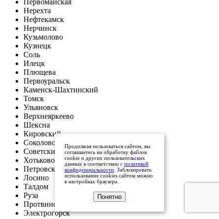
Первомайская
Нерехта
Нефтекамск
Нерчинск
Кузьмолово
Кузнецк
Соль
Илецк
Плющева
Первоуральск
Каменск-Шахтинский
Томск
Ульяновск
Верхнеяркеево
Шексна
Кировский
Соколово
Продолжая пользоваться сайтом, вы
Советский
соглашаетесь на обработку файлов
cookie и других пользовательских
Хотьково
данных в соответствии с
политикой
Петровский
конфиденциальности
. Заблокировать
использование cookies сайтом можно
Лосино
в настройках браузера.
Талдом
Руза
Понятно
Протвино
Электрогорск