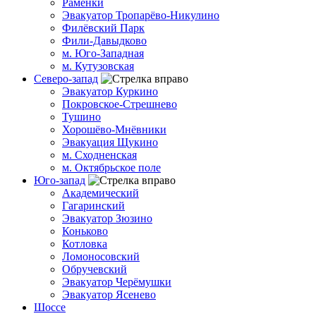
Раменки
Эвакуатор Тропарёво-Никулино
Филёвский Парк
Фили-Давыдково
м. Юго-Западная
м. Кутузовская
Северо-запад
Эвакуатор Куркино
Покровское-Стрешнево
Тушино
Хорошёво-Мнёвники
Эвакуация Щукино
м. Сходненская
м. Октябрьское поле
Юго-запад
Академический
Гагаринский
Эвакуатор Зюзино
Коньково
Котловка
Ломоносовский
Обручевский
Эвакуатор Черёмушки
Эвакуатор Ясенево
Шоссе