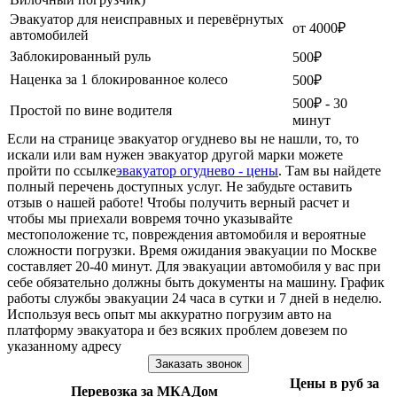
Эвакуатор для неисправных и перевёрнутых
от 4000₽
автомобилей
Заблокированный руль
500₽
Наценка за 1 блокированное колесо
500₽
500₽ - 30
Простой по вине водителя
минут
Если на странице эвакуатор огуднево вы не нашли, то, то
искали или вам нужен эвакуатор другой марки можете
пройти по ссылке
эвакуатор огуднево - цены
. Там вы найдете
полный перечень доступных услуг. Не забудьте оставить
отзыв о нашей работе! Чтобы получить верный расчет и
чтобы мы приехали вовремя точно указывайте
местоположение тс, повреждения автомобиля и вероятные
сложности погрузки. Время ожидания эвакуации по Москве
составляет 20-40 минут. Для эвакуации автомобиля у вас при
себе обязательно должны быть документы на машину. График
работы службы эвакуации 24 часа в сутки и 7 дней в неделю.
Используя весь опыт мы аккуратно погрузим авто на
платформу эвакуатора и без всяких проблем довезем по
указанному адресу
Заказать звонок
Цены в руб за
Перевозка за МКАДом