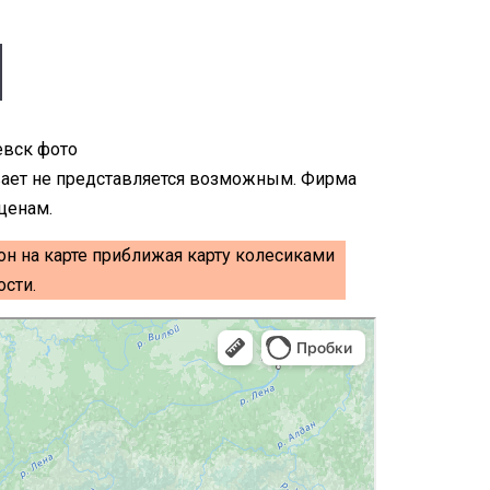
ывает не представляется возможным. Фирма
ценам.
он на карте приближая карту колесиками
сти.