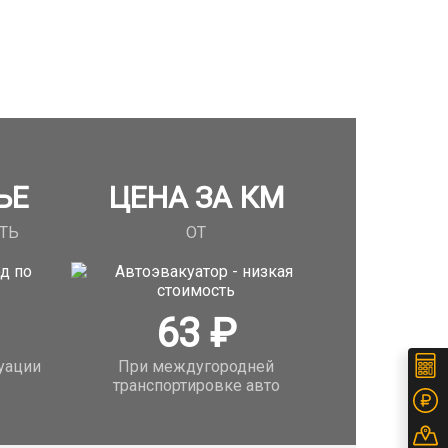
ЬЕ
ЦЕНА ЗА КМ
ТЬ
ОТ
63
₽
уации
При междугородней
транспортировке авто