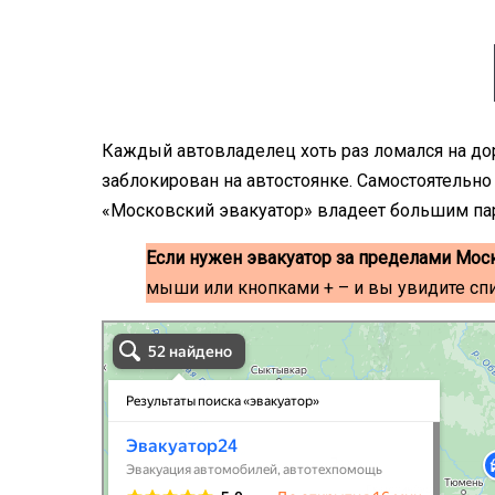
Каждый автовладелец хоть раз ломался на до
заблокирован на автостоянке. Самостоятельн
«Московский эвакуатор» владеет большим па
Если нужен эвакуатор за пределами Мос
мыши или кнопками + – и вы увидите сп
эвакуаторы на карте
Волоколамск