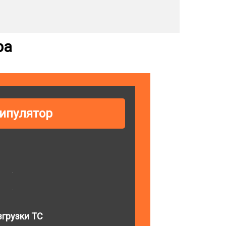
ра
ипулятор
грузки ТС