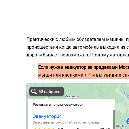
Практически с любым обладателем машины 
происшествия когда автомобиль выходил из ст
дороги бывает невозможно. Поэтому автовладе
Если нужен эвакуатор за пределами Мос
мыши или кнопками + – и вы увидите сп
эвакуаторы на карте
Волоколамск