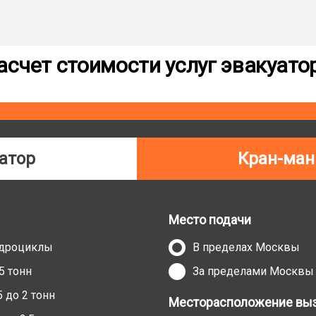
асчет стоимости услуг эвакуато
атор
Кран-ман
Место подачи
адроциклы
В пределах Москвы
5 тонн
За пределами Москвы
 до 2 тонн
Месторасположение выз