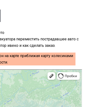
вакуатора переместить пострадавшее авто с
ор ивеко и как сделать заказ.
он на карте приближая карту колесиками
сти.