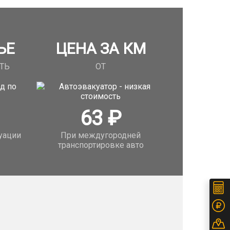
ЬЕ
ЦЕНА ЗА КМ
ТЬ
ОТ
63
₽
уации
При междугородней
транспортировке авто