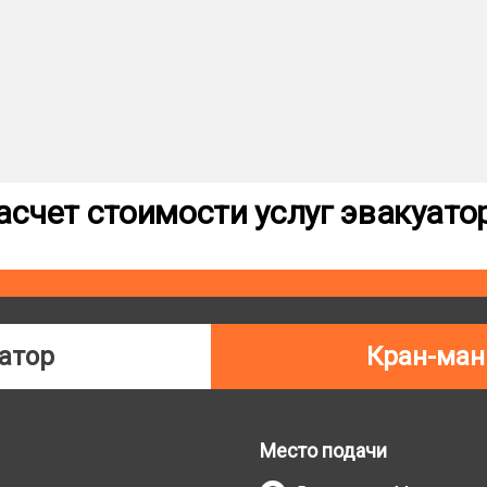
асчет стоимости услуг эвакуато
атор
Кран-ман
Место подачи