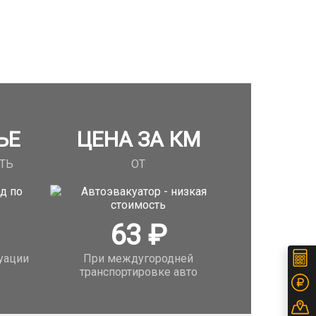
ЬЕ
ЦЕНА ЗА КМ
ТЬ
ОТ
63
₽
уации
При междугородней
транспортировке авто