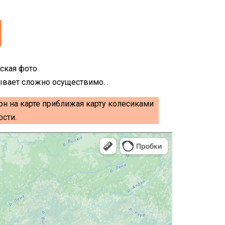
ывает сложно осуществимо. .
он на карте приближая карту колесиками
сти.