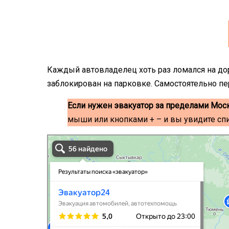
Каждый автовладелец хоть раз ломался на до
заблокирован на парковке. Самостоятельно пе
Если нужен эвакуатор за пределами Мос
мыши или кнопками + – и вы увидите сп
эвакуаторы на карте
Волоколамск