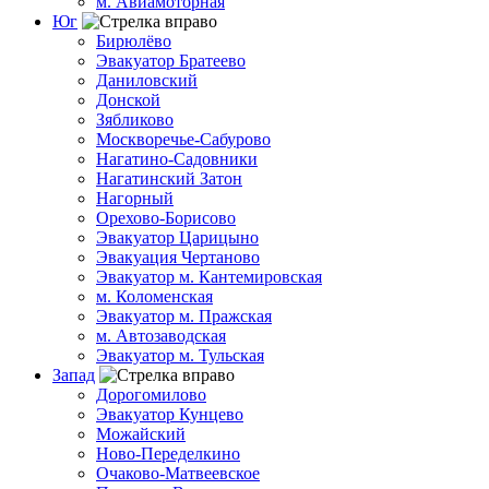
м. Авиамоторная
Юг
Бирюлёво
Эвакуатор Братеево
Даниловский
Донской
Зябликово
Москворечье-Сабурово
Нагатино-Садовники
Нагатинский Затон
Нагорный
Орехово-Борисово
Эвакуатор Царицыно
Эвакуация Чертаново
Эвакуатор м. Кантемировская
м. Коломенская
Эвакуатор м. Пражская
м. Автозаводская
Эвакуатор м. Тульская
Запад
Дорогомилово
Эвакуатор Кунцево
Можайский
Ново-Переделкино
Очаково-Матвеевское