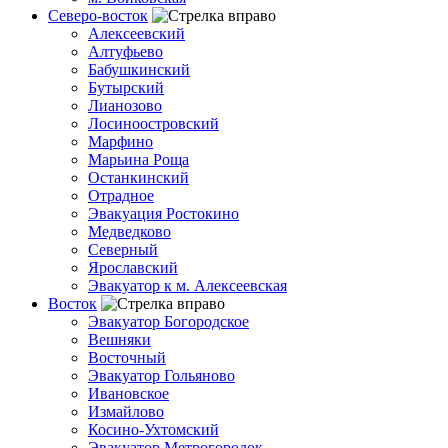
Северо-восток
Алексеевский
Алтуфьево
Бабушкинский
Бутырский
Лианозово
Лосиноостровский
Марфино
Марьина Роща
Останкинский
Отрадное
Эвакуация Ростокино
Медведково
Северный
Ярославский
Эвакуатор к м. Алексеевская
Восток
Эвакуатор Богородское
Вешняки
Восточный
Эвакуатор Гольяново
Ивановское
Измайлово
Косино-Ухтомский
Эвакуатор Метрогородок