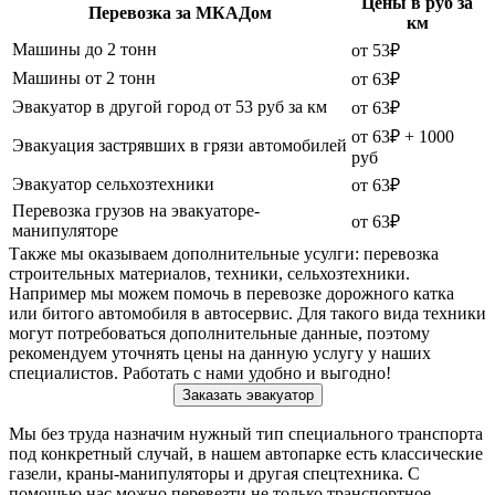
Цены в руб за
Перевозка за МКАДом
км
Машины до 2 тонн
от 53₽
Машины от 2 тонн
от 63₽
Эвакуатор в другой город от 53 руб за км
от 63₽
от 63₽ + 1000
Эвакуация застрявших в грязи автомобилей
руб
Эвакуатор сельхозтехники
от 63₽
Перевозка грузов на эвакуаторе-
от 63₽
манипуляторе
Также мы оказываем дополнительные усулги: перевозка
строительных материалов, техники, сельхозтехники.
Например мы можем помочь в перевозке дорожного катка
или битого автомобиля в автосервис. Для такого вида техники
могут потребоваться дополнительные данные, поэтому
рекомендуем уточнять цены на данную услугу у наших
специалистов. Работать с нами удобно и выгодно!
Заказать эвакуатор
Мы без труда назначим нужный тип специального транспорта
под конкретный случай, в нашем автопарке есть классические
газели, краны-манипуляторы и другая спецтехника. С
помощью нас можно перевезти не только транспортное