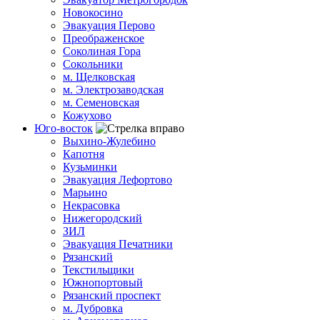
Новокосино
Эвакуация Перово
Преображенское
Соколиная Гора
Сокольники
м. Щелковская
м. Электрозаводская
м. Семеновская
Кожухово
Юго-восток
Выхино-Жулебино
Капотня
Кузьминки
Эвакуация Лефортово
Марьино
Некрасовка
Нижегородский
ЗИЛ
Эвакуация Печатники
Рязанский
Текстильщики
Южнопортовый
Рязанский проспект
м. Дубровка