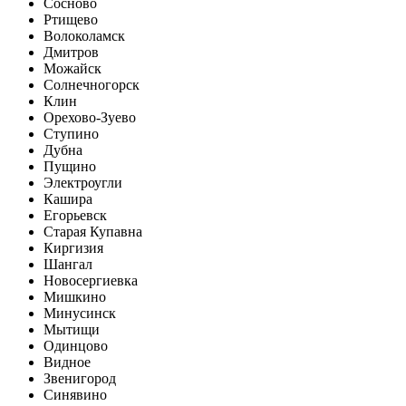
Сосново
Ртищево
Волоколамск
Дмитров
Можайск
Солнечногорск
Клин
Орехово-Зуево
Ступино
Дубна
Пущино
Электроугли
Кашира
Егорьевск
Старая Купавна
Киргизия
Шангал
Новосергиевка
Мишкино
Минусинск
Мытищи
Одинцово
Видное
Звенигород
Синявино