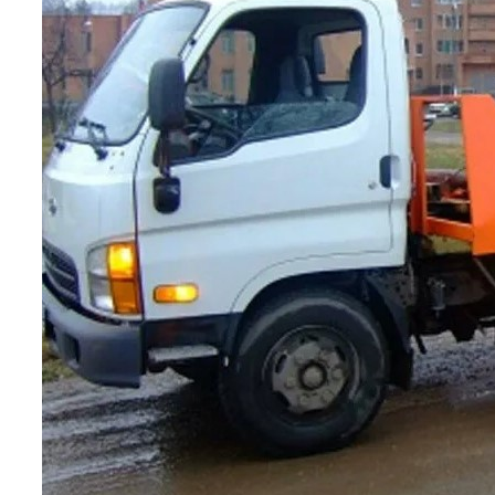
эвакуатор истра
эвакуатор в сто
эвакуатор из гаража
эвакуатор гидравлической
эвакуатор буксировка
эвакуатор эвакуатор гвардейск - климовск
эвакуатор павловский посад
александров
мотоэвакуатор
домодедовская
зарайск
лесной городок
рублевское шоссе
красноармейск
выхино
эвакуатор прицепов