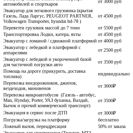
от 3000 руб
автомобилей и спорткаров
Эвакуатор для легкового грузовика (крытая
Газель, Лада Ларгус, PEUGEOT PARTNER,
от 4500 руб
Volkswagen Transporter, hyundai hd-78 )
Перевезти грузовик массой до 7 тонн
от 5500 руб
Транспортировка Лодки, катера, яхты
от 4500 руб
Эвакуатор c ломаной / сдвижной платформой
от 4000 руб
Эвакуатор с лебедкой и платформой с
от 2500 руб
аппарелями
Эвакуатор с лебедкой и укороченной базой
от 3500 руб
для частичной погрузки авто
Помощь на дороге (прикурить, доставка
индивидуально
топлива)
Перевозка внедорожников, джипов,
от 3000₽
вездеходов, минивенов
Перевозка микроавтобусов (Газель - автобус,
Man, Hynday, Porter, УАЗ буханка, Валдай,
от 3500₽
Бычок и прочий коммерческий транспорт)
Эвакуация в сервис после ДТП
от 3000₽
Погрузка/загрузка на платформу
бесплатно
Ложный вызов, переадресация
50% от заказа
Эвакуатор для спецтехники (Трактор, МТЗ,