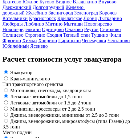
Братеево
Южное Бутово
Видное
Владыкино
Внуково
Дзержинский
Долгопрудный
Железно-
дорожный
Жулебино
Звенигород
Зеленоград
Королев
Котельники
Красногорск
Крылатское
Лобня
Лыткарино
Люберцы
Люблино
Митино
Мытищи
Новогиреево
Новопеределкино
Одинцово
Очаково
Реутов
Свиблово
Солнцево
Строгино
Сходня
Теплый стан
Тушино
Фили
Фрязино
Химки
Ховрино
Царицыно
Черемушки
Чертаново
Юбилейный
Ясенево
Расчет стоимости услуг эвакуатора
Эвакуатор
Кран-манипулятор
Тип транспортного средства
Мотоциклы, снегоходы, квадроциклы
Легковые автомобили до 1,5 тонн
Легковые автомобили от 1,5 до 2 тонн
Минивэны, кроссоверы от 2 до 2,5 тонн
Джипы, внедорожники, минивэны от 2,5 до 3 тонн
Джипы, внедорожники, микроавтобусы (типа Газель) до
3,5 тонн
Место подачи