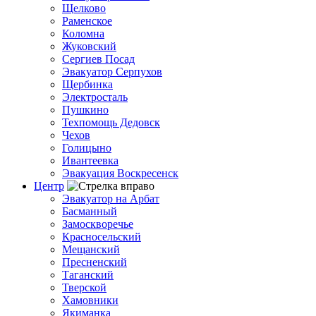
Щелково
Раменское
Коломна
Жуковский
Сергиев Посад
Эвакуатор Серпухов
Щербинка
Электросталь
Пушкино
Техпомощь Дедовск
Чехов
Голицыно
Ивантеевка
Эвакуация Воскресенск
Центр
Эвакуатор на Арбат
Басманный
Замоскворечье
Красносельский
Мещанский
Пресненский
Таганский
Тверской
Хамовники
Якиманка