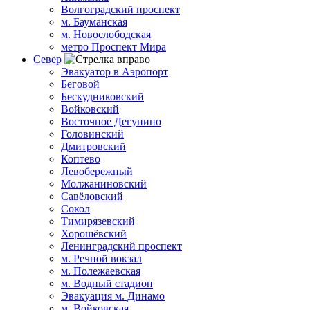
Волгоградский проспект
м. Бауманская
м. Новослободская
метро Проспект Мира
Север
Эвакуатор в Аэропорт
Беговой
Бескудниковский
Войковский
Восточное Дегунино
Головинский
Дмитровский
Коптево
Левобережный
Молжаниновский
Савёловский
Сокол
Тимирязевский
Хорошёвский
Ленинградский проспект
м. Речной вокзал
м. Полежаевская
м. Водный стадион
Эвакуация м. Динамо
м. Войковская