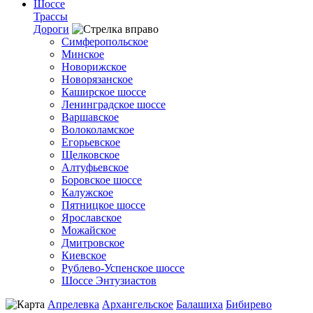
Шоссе
Трассы
Дороги
Симферопольское
Минское
Новорижское
Новорязанское
Каширское шоссе
Ленинградское шоссе
Варшавское
Волоколамское
Егорьевское
Щелковское
Алтуфьевское
Боровское шоссе
Калужское
Пятницкое шоссе
Ярославское
Можайское
Дмитровское
Киевское
Рублево-Успенское шоссе
Шоссе Энтузиастов
Апрелевка
Архангельское
Балашиха
Бибирево