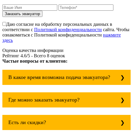
Заказать эвакуатор
Даю согласие на обработку персональных данных в
соответствии с
Политикой конфиденциальности
сайта. Чтобы
ознакомиться с Политикой конфиденциальности
нажмите
здесь
Оценка качества информации
Рейтинг
4.6
/5 - Всего
8
оценок
Частые вопросы от клиентов:
В какое время возможна подача эвакуатора?
Служба эвакуации работает круглосуточно, без
выходных поэтому звоните в любое время.
Где можно заказать эвакуатор?
эвакуатор гвардейск всегда рядом!
Основная география обслуживания: Москва,
Область. Для перевозки межгород на любое
Есть ли скидки?
расстояние звоните круглосуточно, но
желательно заранее.