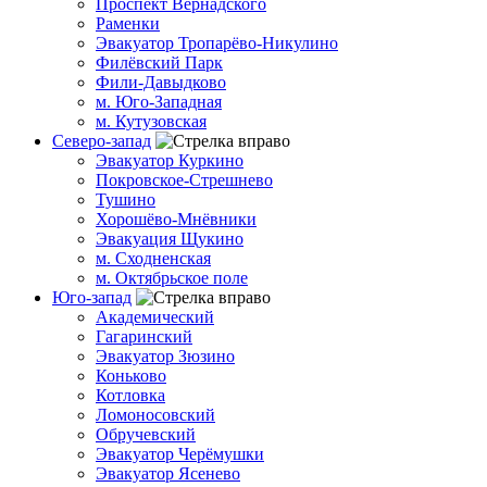
Проспект Вернадского
Раменки
Эвакуатор Тропарёво-Никулино
Филёвский Парк
Фили-Давыдково
м. Юго-Западная
м. Кутузовская
Северо-запад
Эвакуатор Куркино
Покровское-Стрешнево
Тушино
Хорошёво-Мнёвники
Эвакуация Щукино
м. Сходненская
м. Октябрьское поле
Юго-запад
Академический
Гагаринский
Эвакуатор Зюзино
Коньково
Котловка
Ломоносовский
Обручевский
Эвакуатор Черёмушки
Эвакуатор Ясенево