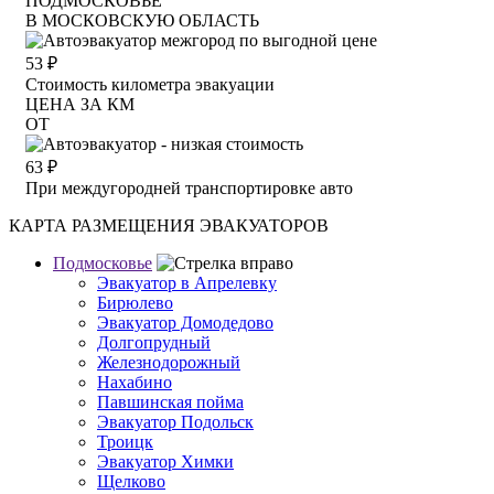
ПОДМОСКОВЬЕ
В МОСКОВСКУЮ ОБЛАСТЬ
53
₽
Стоимость километра эвакуации
ЦЕНА ЗА КМ
ОТ
63
₽
При междугородней транспортировке авто
КАРТА РАЗМЕЩЕНИЯ ЭВАКУАТОРОВ
Подмосковье
Эвакуатор в Апрелевку
Бирюлево
Эвакуатор Домодедово
Долгопрудный
Железнодорожный
Нахабино
Павшинская пойма
Эвакуатор Подольск
Троицк
Эвакуатор Химки
Щелково