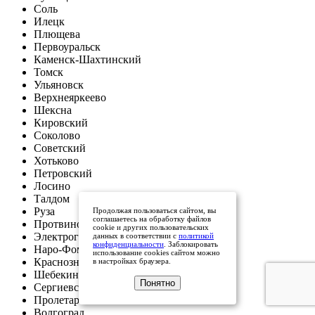
Соль
Илецк
Плющева
Первоуральск
Каменск-Шахтинский
Томск
Ульяновск
Верхнеяркеево
Шексна
Кировский
Соколово
Советский
Хотьково
Петровский
Лосино
Талдом
Руза
Продолжая пользоваться сайтом, вы
соглашаетесь на обработку файлов
Протвино
cookie и других пользовательских
Электрогорск
данных в соответствии с
политикой
конфиденциальности
. Заблокировать
Наро-Фоминск
использование cookies сайтом можно
Краснознаменск
в настройках браузера.
Шебекино
Понятно
Сергиевск
Пролетарская
Волгоград