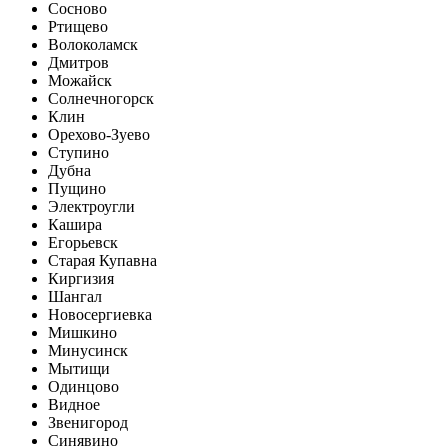
Сосново
Ртищево
Волоколамск
Дмитров
Можайск
Солнечногорск
Клин
Орехово-Зуево
Ступино
Дубна
Пущино
Электроугли
Кашира
Егорьевск
Старая Купавна
Киргизия
Шангал
Новосергиевка
Мишкино
Минусинск
Мытищи
Одинцово
Видное
Звенигород
Синявино