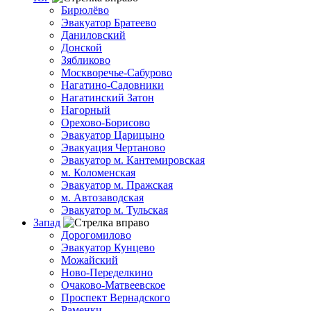
Бирюлёво
Эвакуатор Братеево
Даниловский
Донской
Зябликово
Москворечье-Сабурово
Нагатино-Садовники
Нагатинский Затон
Нагорный
Орехово-Борисово
Эвакуатор Царицыно
Эвакуация Чертаново
Эвакуатор м. Кантемировская
м. Коломенская
Эвакуатор м. Пражская
м. Автозаводская
Эвакуатор м. Тульская
Запад
Дорогомилово
Эвакуатор Кунцево
Можайский
Ново-Переделкино
Очаково-Матвеевское
Проспект Вернадского
Раменки