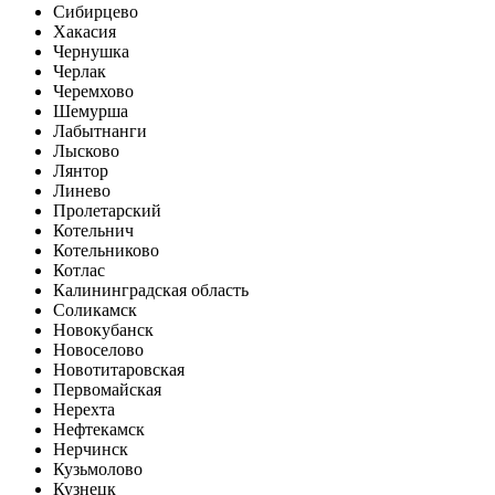
Сибирцево
Хакасия
Чернушка
Черлак
Черемхово
Шемурша
Лабытнанги
Лысково
Лянтор
Линево
Пролетарский
Котельнич
Котельниково
Котлас
Калининградская область
Соликамск
Новокубанск
Новоселово
Новотитаровская
Первомайская
Нерехта
Нефтекамск
Нерчинск
Кузьмолово
Кузнецк