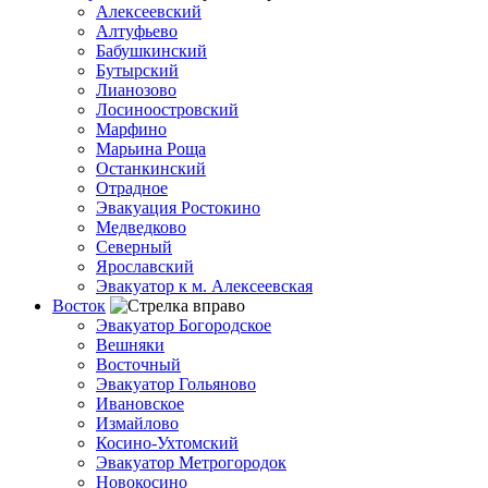
Алексеевский
Алтуфьево
Бабушкинский
Бутырский
Лианозово
Лосиноостровский
Марфино
Марьина Роща
Останкинский
Отрадное
Эвакуация Ростокино
Медведково
Северный
Ярославский
Эвакуатор к м. Алексеевская
Восток
Эвакуатор Богородское
Вешняки
Восточный
Эвакуатор Гольяново
Ивановское
Измайлово
Косино-Ухтомский
Эвакуатор Метрогородок
Новокосино