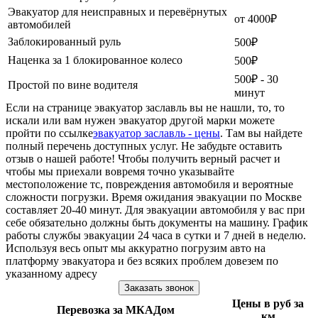
Эвакуатор для неисправных и перевёрнутых
от 4000₽
автомобилей
Заблокированный руль
500₽
Наценка за 1 блокированное колесо
500₽
500₽ - 30
Простой по вине водителя
минут
Если на странице эвакуатор заславль вы не нашли, то, то
искали или вам нужен эвакуатор другой марки можете
пройти по ссылке
эвакуатор заславль - цены
. Там вы найдете
полный перечень доступных услуг. Не забудьте оставить
отзыв о нашей работе! Чтобы получить верный расчет и
чтобы мы приехали вовремя точно указывайте
местоположение тс, повреждения автомобиля и вероятные
сложности погрузки. Время ожидания эвакуации по Москве
составляет 20-40 минут. Для эвакуации автомобиля у вас при
себе обязательно должны быть документы на машину. График
работы службы эвакуации 24 часа в сутки и 7 дней в неделю.
Используя весь опыт мы аккуратно погрузим авто на
платформу эвакуатора и без всяких проблем довезем по
указанному адресу
Заказать звонок
Цены в руб за
Перевозка за МКАДом
км