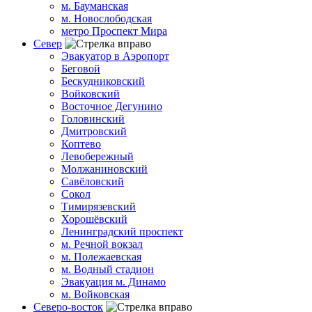
м. Бауманская
м. Новослободская
метро Проспект Мира
Север
Эвакуатор в Аэропорт
Беговой
Бескудниковский
Войковский
Восточное Дегунино
Головинский
Дмитровский
Коптево
Левобережный
Молжаниновский
Савёловский
Сокол
Тимирязевский
Хорошёвский
Ленинградский проспект
м. Речной вокзал
м. Полежаевская
м. Водный стадион
Эвакуация м. Динамо
м. Войковская
Северо-восток