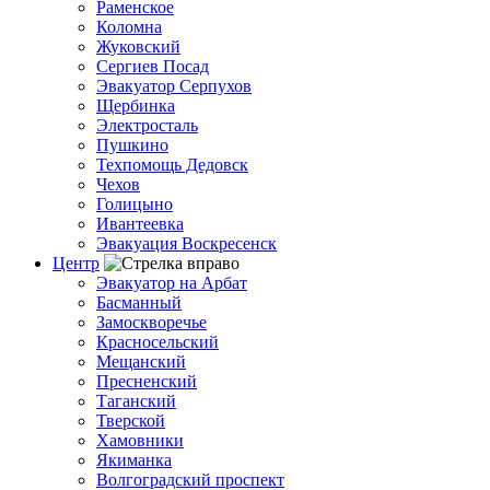
Раменское
Коломна
Жуковский
Сергиев Посад
Эвакуатор Серпухов
Щербинка
Электросталь
Пушкино
Техпомощь Дедовск
Чехов
Голицыно
Ивантеевка
Эвакуация Воскресенск
Центр
Эвакуатор на Арбат
Басманный
Замоскворечье
Красносельский
Мещанский
Пресненский
Таганский
Тверской
Хамовники
Якиманка
Волгоградский проспект