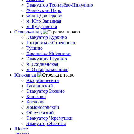
Эвакуатор Тропарёво-Никулино
Филёвский Парк
Фили-Давыдково
м. Юго-Западная
м. Кутузовская
Северо-запад
Эвакуатор Куркино
Покровское-Стрешнево
Тушино
Хорошёво-Мнёвники
Эвакуация Щукино
м. Сходненская
м. Октябрьское поле
Юго-запад
Академический
Гагаринский
Эвакуатор Зюзино
Коньково
Котловка
Ломоносовский
Обручевский
Эвакуатор Черёмушки
Эвакуатор Ясенево
Шоссе