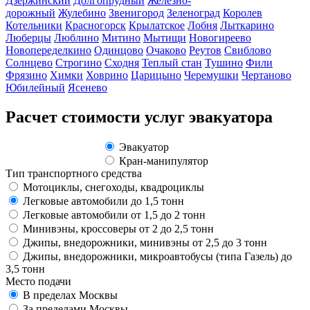
Дзержинский
Долгопрудный
Железно-
дорожный
Жулебино
Звенигород
Зеленоград
Королев
Котельники
Красногорск
Крылатское
Лобня
Лыткарино
Люберцы
Люблино
Митино
Мытищи
Новогиреево
Новопеределкино
Одинцово
Очаково
Реутов
Свиблово
Солнцево
Строгино
Сходня
Теплый стан
Тушино
Фили
Фрязино
Химки
Ховрино
Царицыно
Черемушки
Чертаново
Юбилейный
Ясенево
Расчет стоимости услуг эвакуатора
Эвакуатор
Кран-манипулятор
Тип транспортного средства
Мотоциклы, снегоходы, квадроциклы
Легковые автомобили до 1,5 тонн
Легковые автомобили от 1,5 до 2 тонн
Минивэны, кроссоверы от 2 до 2,5 тонн
Джипы, внедорожники, минивэны от 2,5 до 3 тонн
Джипы, внедорожники, микроавтобусы (типа Газель) до
3,5 тонн
Место подачи
В пределах Москвы
За пределами Москвы