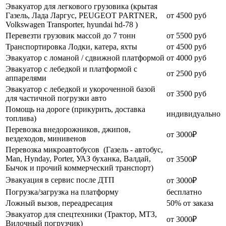
Эвакуатор для легкового грузовика (крытая
Газель, Лада Ларгус, PEUGEOT PARTNER,
от 4500 руб
Volkswagen Transporter, hyundai hd-78 )
Перевезти грузовик массой до 7 тонн
от 5500 руб
Транспортировка Лодки, катера, яхты
от 4500 руб
Эвакуатор c ломаной / сдвижной платформой
от 4000 руб
Эвакуатор с лебедкой и платформой с
от 2500 руб
аппарелями
Эвакуатор с лебедкой и укороченной базой
от 3500 руб
для частичной погрузки авто
Помощь на дороге (прикурить, доставка
индивидуально
топлива)
Перевозка внедорожников, джипов,
от 3000₽
вездеходов, минивенов
Перевозка микроавтобусов (Газель - автобус,
Man, Hynday, Porter, УАЗ буханка, Валдай,
от 3500₽
Бычок и прочий коммерческий транспорт)
Эвакуация в сервис после ДТП
от 3000₽
Погрузка/загрузка на платформу
бесплатно
Ложный вызов, переадресация
50% от заказа
Эвакуатор для спецтехники (Трактор, МТЗ,
от 3000₽
Вилочный погрузчик)