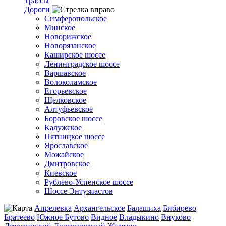
Трассы
Дороги
Симферопольское
Минское
Новорижское
Новорязанское
Каширское шоссе
Ленинградское шоссе
Варшавское
Волоколамское
Егорьевское
Щелковское
Алтуфьевское
Боровское шоссе
Калужское
Пятницкое шоссе
Ярославское
Можайское
Дмитровское
Киевское
Рублево-Успенское шоссе
Шоссе Энтузиастов
Апрелевка
Архангельское
Балашиха
Бибирево
Братеево
Южное Бутово
Видное
Владыкино
Внуково