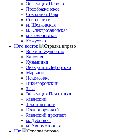
Эвакуация Перово
Преображенское
Соколиная Гора
Сокольники
м. Щелковская
м. Электрозаводская
м. Семеновская
Кожухово
Юго-восток
Выхино-Жулебино
Капотня
Кузьминки
Эвакуация Лефортово
Марьино
Некрасовка
Нижегородский
ЗИЛ
Эвакуация Печатники
Рязанский
Текстильщики
Южнопортовый
Рязанский проспект
м. Дубровка
м. Авиамоторная
Юг