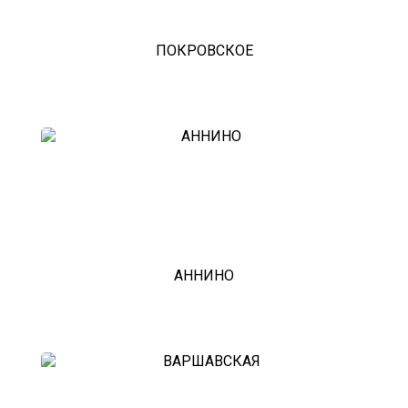
александров
мотоэвакуатор
домодедовская
ПОКРОВСКОЕ
зарайск
лесной городок
рублевское шоссе
красноармейск
выхино
эвакуатор прицепов
АННИНО