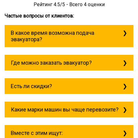
Рейтинг
4.5
/5 - Всего
4
оценки
Частые вопросы от клиентов:
В какое время возможна подача
эвакуатора?
Служба эвакуации работает
круглосуточно, без выходных поэтому
Где можно заказать эвакуатор?
звоните в любое время. Технопарк
всегда рядом!
Основная география обслуживания:
Москва, Область. Для перевозки
Есть ли скидки?
межгород на любое расстояние звоните
круглосуточно, но желательно заранее.
Скидки есть только для корпоративных
клиентов. Услуги нашего эвакуатора и так
Какие марки машин вы чаще перевозите?
можно получить дешево и быстро
Чаще всего мы возим на ремонт:
isuzu;
Вместе с этим ищут:
mitsubishi;