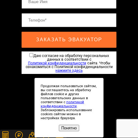
ЗАКАЗАТЬ ЭВАКУАТОР
Даю согласие на обработку персональных
данных в соответствии с
Политикой конфиденциальности
сайта. Чтобы
ознакомиться с Политикой конфиденциальности
нажмите здесь
Продолжая пользоваться сайтом,
вы соглашаетесь на обработку
файлов cookie и других
пользовательских данных в
соответствии с
политикой
Сopyright © 2019-2026
конфиденциальности
.
Заблокировать использование
cookies сайтом можно в
настройках браузера.
Рейтинг СТО для ремонта авто
Понятно