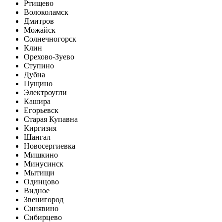
Ртищево
Волоколамск
Дмитров
Можайск
Солнечногорск
Клин
Орехово-Зуево
Ступино
Дубна
Пущино
Электроугли
Кашира
Егорьевск
Старая Купавна
Киргизия
Шангал
Новосергиевка
Мишкино
Минусинск
Мытищи
Одинцово
Видное
Звенигород
Синявино
Сибирцево