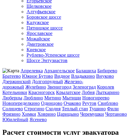
Егорьевское
Щелковское
Алтуфьевское
Боровское шоссе
Калужское
Пятницкое шоссе
Ярославское
Можайское
Дмитровское
Киевское
Рублево-Успенское шоссе
Шоссе Энтузиастов
Апрелевка
Архангельское
Балашиха
Бибирево
Братеево
Южное Бутово
Видное
Владыкино
Внуково
Дзержинский
Долгопрудный
Железно-
дорожный
Жулебино
Звенигород
Зеленоград
Королев
Котельники
Красногорск
Крылатское
Лобня
Лыткарино
Люберцы
Люблино
Митино
Мытищи
Новогиреево
Новопеределкино
Одинцово
Очаково
Реутов
Свиблово
Солнцево
Строгино
Сходня
Теплый стан
Тушино
Фили
Фрязино
Химки
Ховрино
Царицыно
Черемушки
Чертаново
Юбилейный
Ясенево
Расчет стоимости услуг эвакуатора