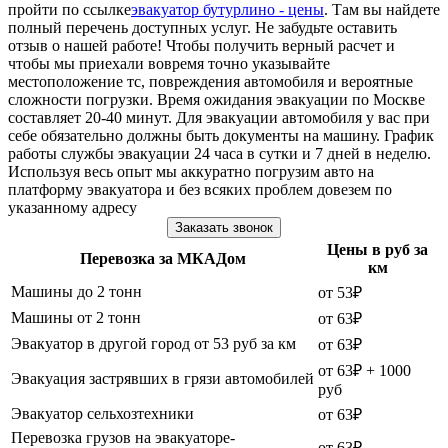
пройти по ссылке
эвакуатор бутурлино - цены
. Там вы найдете
полный перечень доступных услуг. Не забудьте оставить
отзыв о нашей работе! Чтобы получить верный расчет и
чтобы мы приехали вовремя точно указывайте
местоположение тс, повреждения автомобиля и вероятные
сложности погрузки. Время ожидания эвакуации по Москве
составляет 20-40 минут. Для эвакуации автомобиля у вас при
себе обязательно должны быть документы на машину. График
работы службы эвакуации 24 часа в сутки и 7 дней в неделю.
Используя весь опыт мы аккуратно погрузим авто на
платформу эвакуатора и без всяких проблем довезем по
указанному адресу
Заказать звонок
Цены в руб за
Перевозка за МКАДом
км
Машины до 2 тонн
от 53₽
Машины от 2 тонн
от 63₽
Эвакуатор в другой город от 53 руб за км
от 63₽
от 63₽ + 1000
Эвакуация застрявших в грязи автомобилей
руб
Эвакуатор сельхозтехники
от 63₽
Перевозка грузов на эвакуаторе-
от 63₽