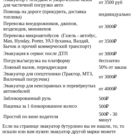
от 3500 руб
для частичной погрузки авто
Помощь на дороге (прикурить, доставка
индивидуально
топлива)
Перевозка внедорожников, джипов,
от 3000₽
вездеходов, минивенов
Перевозка микроавтобусов (Газель - автобус,
Man, Hynday, Porter, УАЗ буханка, Валдай,
от 3500₽
Бычок и прочий коммерческий транспорт)
Эвакуация в сервис после ДТП
от 3000₽
Погрузка/загрузка на платформу
бесплатно
Ложный вызов, переадресация
50% от заказа
Эвакуатор для спецтехники (Трактор, МТЗ,
от 3000₽
Вилочный погрузчик)
Эвакуатор для неисправных и перевёрнутых
от 4000₽
автомобилей
Заблокированный руль
500₽
Наценка за 1 блокированное колесо
500₽
500₽ - 30
Простой по вине водителя
минут
Если на странице эвакуатор бутурлино вы не нашли, то, то
искали или вам нужен эвакуатор другой марки можете