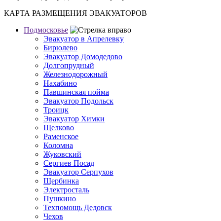
КАРТА РАЗМЕЩЕНИЯ ЭВАКУАТОРОВ
Подмосковье
Эвакуатор в Апрелевку
Бирюлево
Эвакуатор Домодедово
Долгопрудный
Железнодорожный
Нахабино
Павшинская пойма
Эвакуатор Подольск
Троицк
Эвакуатор Химки
Щелково
Раменское
Коломна
Жуковский
Сергиев Посад
Эвакуатор Серпухов
Щербинка
Электросталь
Пушкино
Техпомощь Дедовск
Чехов