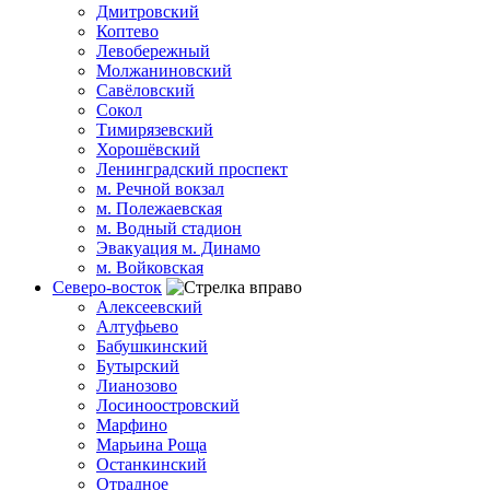
Дмитровский
Коптево
Левобережный
Молжаниновский
Савёловский
Сокол
Тимирязевский
Хорошёвский
Ленинградский проспект
м. Речной вокзал
м. Полежаевская
м. Водный стадион
Эвакуация м. Динамо
м. Войковская
Северо-восток
Алексеевский
Алтуфьево
Бабушкинский
Бутырский
Лианозово
Лосиноостровский
Марфино
Марьина Роща
Останкинский
Отрадное