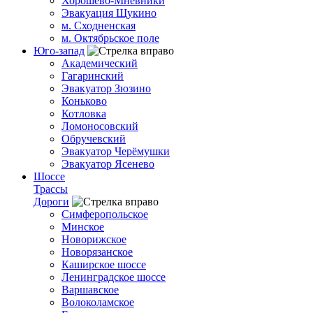
Хорошёво-Мнёвники
Эвакуация Щукино
м. Сходненская
м. Октябрьское поле
Юго-запад
Академический
Гагаринский
Эвакуатор Зюзино
Коньково
Котловка
Ломоносовский
Обручевский
Эвакуатор Черёмушки
Эвакуатор Ясенево
Шоссе
Трассы
Дороги
Симферопольское
Минское
Новорижское
Новорязанское
Каширское шоссе
Ленинградское шоссе
Варшавское
Волоколамское