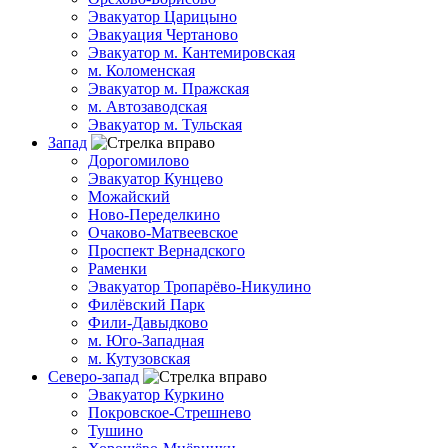
Эвакуатор Царицыно
Эвакуация Чертаново
Эвакуатор м. Кантемировская
м. Коломенская
Эвакуатор м. Пражская
м. Автозаводская
Эвакуатор м. Тульская
Запад
Дорогомилово
Эвакуатор Кунцево
Можайский
Ново-Переделкино
Очаково-Матвеевское
Проспект Вернадского
Раменки
Эвакуатор Тропарёво-Никулино
Филёвский Парк
Фили-Давыдково
м. Юго-Западная
м. Кутузовская
Северо-запад
Эвакуатор Куркино
Покровское-Стрешнево
Тушино