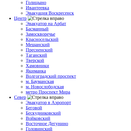
Голицыно
Ивантеевка
Эвакуация Воскресенск
Центр
Эвакуатор на Арбат
Басманный
Замоскворечье
Красносельский
Мещанский
Пресненский
Таганский
Тверской
Хамовники
Якиманка
Волгоградский проспект
м. Бауманская
м. Новослободская
метро Проспект Мира
Север
Эвакуатор в Аэропорт
Беговой
Бескудниковский
Войковский
Восточное Дегунино
Головинский