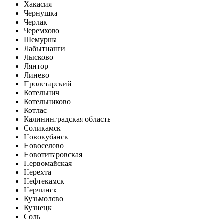
Хакасия
Чернушка
Черлак
Черемхово
Шемурша
Лабытнанги
Лысково
Лянтор
Линево
Пролетарский
Котельнич
Котельниково
Котлас
Калининградская область
Соликамск
Новокубанск
Новоселово
Новотитаровская
Первомайская
Нерехта
Нефтекамск
Нерчинск
Кузьмолово
Кузнецк
Соль