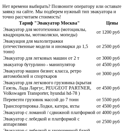
Нет времени выбирать? Позвоните оператору или оставьте
заявку на сайте. Мы подберем нужный тип эвакуатора и
точно рассчитаем стоимость!
Тариф "Эвакуатор Москва"
Цены
Эвакуатор для мототехники (мотоциклы,
от 1200 руб
квадроциклы, мотоколяски, мопеды)
Эвакуация для малолитражки
(отечественные модели и иномарки до 1,5
от 2500 руб
тонн)
Эвакуатор для легковых машин от 2 т
от 3000 руб
эвакуатор бутурлино - манипулятор
от 4500 руб
Эвакуатор машин бизнес класса, ретро
от 3000 руб
автомобилей и спорткаров
Эвакуатор для легкового грузовика (крытая
Газель, Лада Ларгус, PEUGEOT PARTNER,
от 4500 руб
Volkswagen Transporter, hyundai hd-78 )
Перевезти грузовик массой до 7 тонн
от 5500 руб
Транспортировка Лодки, катера, яхты
от 4500 руб
Эвакуатор c ломаной / сдвижной платформой
от 4000 руб
Эвакуатор с лебедкой и платформой с
от 2500 руб
аппарелями
Эвакуатор с лебедкой и укороченной базой