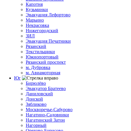
Капотня
Кузьминки
Эвакуация Лефортово
Марьино
Некрасовка
Нижегородский
ЗИЛ
Эвакуация Печатники
Рязанский
Текстильщики
Южнопортовый
Рязанский проспект
м. Дубровка
м. Авиамоторная
Юг
Бирюлёво
Эвакуатор Братеево
Даниловский
Донской
Зябликово
Москворечье-Сабурово
Нагатино-Садовники
Нагатинский Затон
Нагорный
Орехово-Борисово