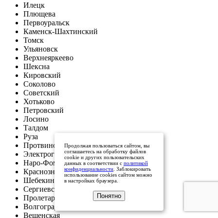
Илецк
Плющева
Первоуральск
Каменск-Шахтинский
Томск
Ульяновск
Верхнеяркеево
Шексна
Кировский
Соколово
Советский
Хотьково
Петровский
Лосино
Талдом
Руза
Протвино
Продолжая пользоваться сайтом, вы
соглашаетесь на обработку файлов
Электрогорск
cookie и других пользовательских
Наро-Фоминск
данных в соответствии с
политикой
конфиденциальности
. Заблокировать
Краснознаменск
использование cookies сайтом можно
Шебекино
в настройках браузера.
Сергиевск
Понятно
Пролетарская
Волгоград
Вешенская