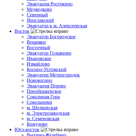
Эвакуация Ростокино
Медведково
Северный
Ярославский
Эвакуатор к м. Алексеевская
Восток
Эвакуатор Богородское
Вешняки
Восточный
Эвакуатор Гольяново
Ивановское
Измайлово
Косино-Ухтомский
Эвакуатор Метрогородок
Новокосино
Эвакуация Перово
Преображенское
Соколиная Гора
Сокольники
м. Щелковская
м. Электрозаводская
м. Семеновская
Кожухово
Юго-восток
Выхино-Жулебино