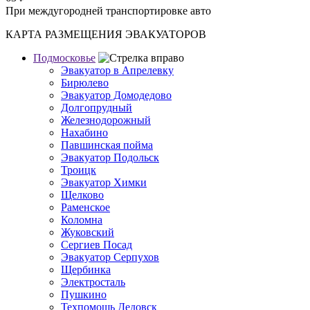
При междугородней транспортировке авто
КАРТА РАЗМЕЩЕНИЯ ЭВАКУАТОРОВ
Подмосковье
Эвакуатор в Апрелевку
Бирюлево
Эвакуатор Домодедово
Долгопрудный
Железнодорожный
Нахабино
Павшинская пойма
Эвакуатор Подольск
Троицк
Эвакуатор Химки
Щелково
Раменское
Коломна
Жуковский
Сергиев Посад
Эвакуатор Серпухов
Щербинка
Электросталь
Пушкино
Техпомощь Дедовск