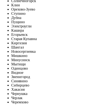
Солнечногорск
Клин
Орехово-Зуево
Ступино
Дубна
Пущино
Электроугли
Кашира
Егорьевск
Старая Купавна
Киргизия
Шангал
Новосергиевка
Мишкино
Минусинск
Мытищи
Одинцово
Видное
Звенигород
Синявино
Сибирцево
Хакасия
Чернушка
Черлак
Черемхово