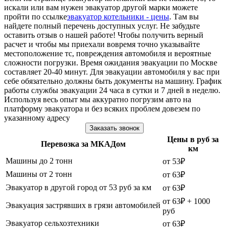
искали или вам нужен эвакуатор другой марки можете
пройти по ссылке
эвакуатор котельники - цены
. Там вы
найдете полный перечень доступных услуг. Не забудьте
оставить отзыв о нашей работе! Чтобы получить верный
расчет и чтобы мы приехали вовремя точно указывайте
местоположение тс, повреждения автомобиля и вероятные
сложности погрузки. Время ожидания эвакуации по Москве
составляет 20-40 минут. Для эвакуации автомобиля у вас при
себе обязательно должны быть документы на машину. График
работы службы эвакуации 24 часа в сутки и 7 дней в неделю.
Используя весь опыт мы аккуратно погрузим авто на
платформу эвакуатора и без всяких проблем довезем по
указанному адресу
Заказать звонок
Цены в руб за
Перевозка за МКАДом
км
Машины до 2 тонн
от 53₽
Машины от 2 тонн
от 63₽
Эвакуатор в другой город от 53 руб за км
от 63₽
от 63₽ + 1000
Эвакуация застрявших в грязи автомобилей
руб
Эвакуатор сельхозтехники
от 63₽