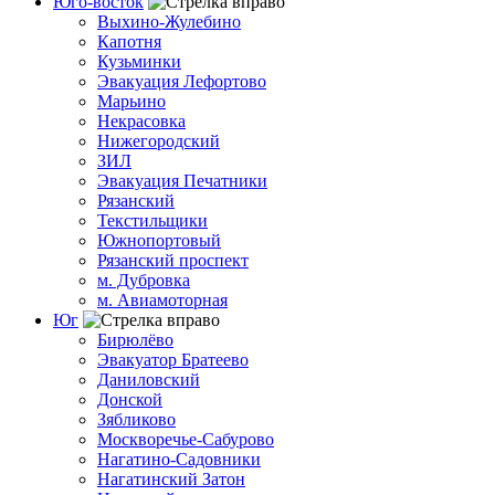
Юго-восток
Выхино-Жулебино
Капотня
Кузьминки
Эвакуация Лефортово
Марьино
Некрасовка
Нижегородский
ЗИЛ
Эвакуация Печатники
Рязанский
Текстильщики
Южнопортовый
Рязанский проспект
м. Дубровка
м. Авиамоторная
Юг
Бирюлёво
Эвакуатор Братеево
Даниловский
Донской
Зябликово
Москворечье-Сабурово
Нагатино-Садовники
Нагатинский Затон