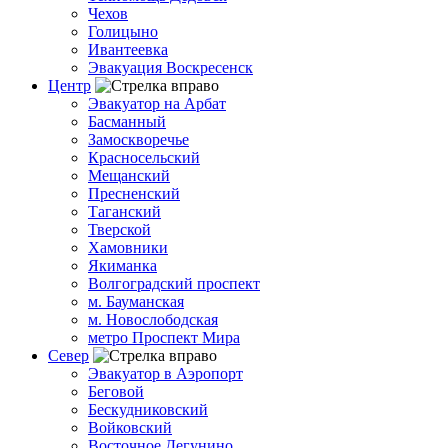
Чехов
Голицыно
Ивантеевка
Эвакуация Воскресенск
Центр
Эвакуатор на Арбат
Басманный
Замоскворечье
Красносельский
Мещанский
Пресненский
Таганский
Тверской
Хамовники
Якиманка
Волгоградский проспект
м. Бауманская
м. Новослободская
метро Проспект Мира
Север
Эвакуатор в Аэропорт
Беговой
Бескудниковский
Войковский
Восточное Дегунино