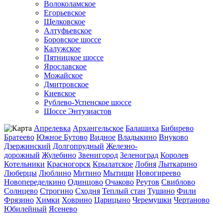
Волоколамское
Егорьевское
Щелковское
Алтуфьевское
Боровское шоссе
Калужское
Пятницкое шоссе
Ярославское
Можайское
Дмитровское
Киевское
Рублево-Успенское шоссе
Шоссе Энтузиастов
Апрелевка
Архангельское
Балашиха
Бибирево
Братеево
Южное Бутово
Видное
Владыкино
Внуково
Дзержинский
Долгопрудный
Железно-
дорожный
Жулебино
Звенигород
Зеленоград
Королев
Котельники
Красногорск
Крылатское
Лобня
Лыткарино
Люберцы
Люблино
Митино
Мытищи
Новогиреево
Новопеределкино
Одинцово
Очаково
Реутов
Свиблово
Солнцево
Строгино
Сходня
Теплый стан
Тушино
Фили
Фрязино
Химки
Ховрино
Царицыно
Черемушки
Чертаново
Юбилейный
Ясенево