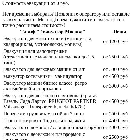
Стоимость эвакуации от
0
руб.
Нет времени выбирать? Позвоните оператору или оставьте
заявку на сайте. Мы подберем нужный тип эвакуатора и
точно рассчитаем стоимость!
Тариф "Эвакуатор Москва"
Цены
Эвакуатор для мототехники (мотоциклы,
от 1200 руб
квадроциклы, мотоколяски, мопеды)
Эвакуация для малолитражки
(отечественные модели и иномарки до 1,5
от 2500 руб
тонн)
Эвакуатор для легковых машин от 2 т
от 3000 руб
эвакуатор котельники - манипулятор
от 4500 руб
Эвакуатор машин бизнес класса, ретро
от 3000 руб
автомобилей и спорткаров
Эвакуатор для легкового грузовика (крытая
Газель, Лада Ларгус, PEUGEOT PARTNER,
от 4500 руб
Volkswagen Transporter, hyundai hd-78 )
Перевезти грузовик массой до 7 тонн
от 5500 руб
Транспортировка Лодки, катера, яхты
от 4500 руб
Эвакуатор c ломаной / сдвижной платформой
от 4000 руб
Эвакуатор с лебедкой и платформой с
от 2500 руб
аппарелями