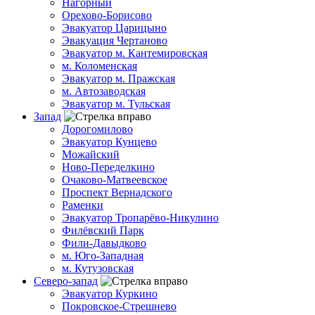
Нагорный
Орехово-Борисово
Эвакуатор Царицыно
Эвакуация Чертаново
Эвакуатор м. Кантемировская
м. Коломенская
Эвакуатор м. Пражская
м. Автозаводская
Эвакуатор м. Тульская
Запад
Дорогомилово
Эвакуатор Кунцево
Можайский
Ново-Переделкино
Очаково-Матвеевское
Проспект Вернадского
Раменки
Эвакуатор Тропарёво-Никулино
Филёвский Парк
Фили-Давыдково
м. Юго-Западная
м. Кутузовская
Северо-запад
Эвакуатор Куркино
Покровское-Стрешнево