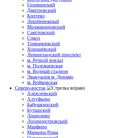
Головинский
Дмитровский
Коптево
Левобережный
Молжаниновский
Савёловский
Сокол
Тимирязевский
Хорошёвский
Ленинградский проспект
м. Речной вокзал
м. Полежаевская
м. Водный стадион
Эвакуация м. Динамо
м. Войковская
Северо-восток
Алексеевский
Алтуфьево
Бабушкинский
Бутырский
Лианозово
Лосиноостровский
Марфино
Марьина Роща
Останкинский