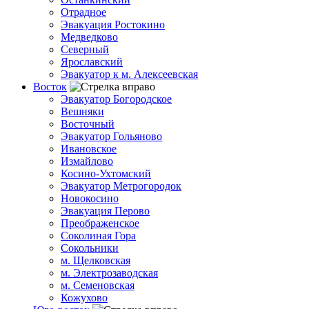
Отрадное
Эвакуация Ростокино
Медведково
Северный
Ярославский
Эвакуатор к м. Алексеевская
Восток
Эвакуатор Богородское
Вешняки
Восточный
Эвакуатор Гольяново
Ивановское
Измайлово
Косино-Ухтомский
Эвакуатор Метрогородок
Новокосино
Эвакуация Перово
Преображенское
Соколиная Гора
Сокольники
м. Щелковская
м. Электрозаводская
м. Семеновская
Кожухово