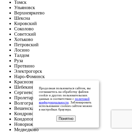
Томск
Ульяновск
Верхнеяркеево
Шексна
Кировский
Соколово
Советский
Хотьково
Петровский
Лосино
Талдом
Руза
Протвино
Электрогорск
Наро-Фоминск
Краснознаменск
Шебекино
Продолжая пользоваться сайтом, вы
соглашаетесь на обработку файлов
Сергиевск
cookie и других пользовательских
Пролетарская
данных в соответствии с
политикой
конфиденциальности
. Заблокировать
Волгоград
использование cookies сайтом можно
Вешенская
в настройках браузера.
Кондрово
Понятно
Кондопога
Новорижское
Медведково