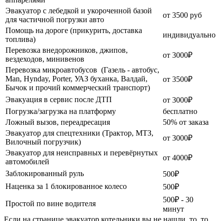
Эвакуатор с лебедкой и укороченной базой
от 3500 руб
для частичной погрузки авто
Помощь на дороге (прикурить, доставка
индивидуально
топлива)
Перевозка внедорожников, джипов,
от 3000₽
вездеходов, минивенов
Перевозка микроавтобусов (Газель - автобус,
Man, Hynday, Porter, УАЗ буханка, Валдай,
от 3500₽
Бычок и прочий коммерческий транспорт)
Эвакуация в сервис после ДТП
от 3000₽
Погрузка/загрузка на платформу
бесплатно
Ложный вызов, переадресация
50% от заказа
Эвакуатор для спецтехники (Трактор, МТЗ,
от 3000₽
Вилочный погрузчик)
Эвакуатор для неисправных и перевёрнутых
от 4000₽
автомобилей
Заблокированный руль
500₽
Наценка за 1 блокированное колесо
500₽
500₽ - 30
Простой по вине водителя
минут
Если на странице эвакуатор котельники вы не нашли, то, то