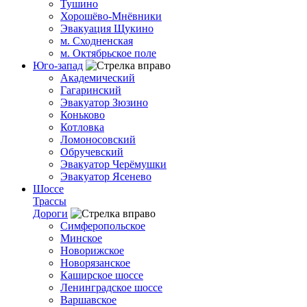
Тушино
Хорошёво-Мнёвники
Эвакуация Щукино
м. Сходненская
м. Октябрьское поле
Юго-запад
Академический
Гагаринский
Эвакуатор Зюзино
Коньково
Котловка
Ломоносовский
Обручевский
Эвакуатор Черёмушки
Эвакуатор Ясенево
Шоссе
Трассы
Дороги
Симферопольское
Минское
Новорижское
Новорязанское
Каширское шоссе
Ленинградское шоссе
Варшавское