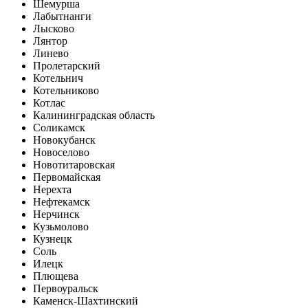
Шемурша
Лабытнанги
Лысково
Лянтор
Линево
Пролетарский
Котельнич
Котельниково
Котлас
Калининградская область
Соликамск
Новокубанск
Новоселово
Новотитаровская
Первомайская
Нерехта
Нефтекамск
Нерчинск
Кузьмолово
Кузнецк
Соль
Илецк
Плющева
Первоуральск
Каменск-Шахтинский