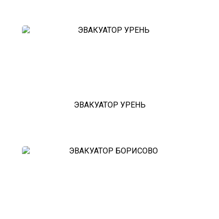
домодедовская
зарайск
лесной городок
рублевское шоссе
красноармейск
выхино
эвакуатор прицепов
ЭВАКУАТОР УРЕНЬ