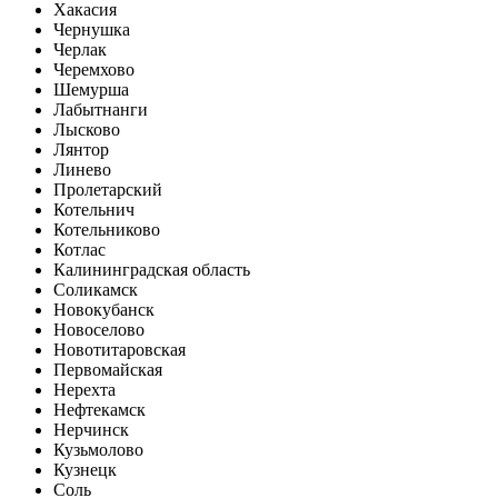
Хакасия
Чернушка
Черлак
Черемхово
Шемурша
Лабытнанги
Лысково
Лянтор
Линево
Пролетарский
Котельнич
Котельниково
Котлас
Калининградская область
Соликамск
Новокубанск
Новоселово
Новотитаровская
Первомайская
Нерехта
Нефтекамск
Нерчинск
Кузьмолово
Кузнецк
Соль