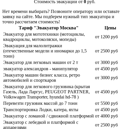
Стоимость эвакуации от
0
руб.
Нет времени выбирать? Позвоните оператору или оставьте
заявку на сайте. Мы подберем нужный тип эвакуатора и
точно рассчитаем стоимость!
Тариф "Эвакуатор Москва"
Цены
Эвакуатор для мототехники (мотоциклы,
от 1200 руб
квадроциклы, мотоколяски, мопеды)
Эвакуация для малолитражки
(отечественные модели и иномарки до 1,5
от 2500 руб
тонн)
Эвакуатор для легковых машин от 2 т
от 3000 руб
эвакуатор александров - манипулятор
от 4500 руб
Эвакуатор машин бизнес класса, ретро
от 3000 руб
автомобилей и спорткаров
Эвакуатор для легкового грузовика (крытая
Газель, Лада Ларгус, PEUGEOT PARTNER,
от 4500 руб
Volkswagen Transporter, hyundai hd-78 )
Перевезти грузовик массой до 7 тонн
от 5500 руб
Транспортировка Лодки, катера, яхты
от 4500 руб
Эвакуатор c ломаной / сдвижной платформой
от 4000 руб
Эвакуатор с лебедкой и платформой с
от 2500 руб
аппарелями