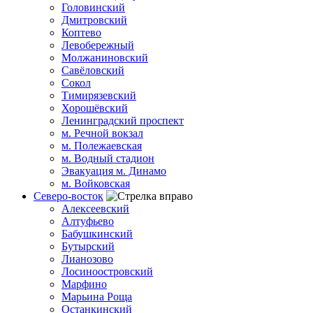
Головинский
Дмитровский
Коптево
Левобережный
Молжаниновский
Савёловский
Сокол
Тимирязевский
Хорошёвский
Ленинградский проспект
м. Речной вокзал
м. Полежаевская
м. Водный стадион
Эвакуация м. Динамо
м. Войковская
Северо-восток
Алексеевский
Алтуфьево
Бабушкинский
Бутырский
Лианозово
Лосиноостровский
Марфино
Марьина Роща
Останкинский