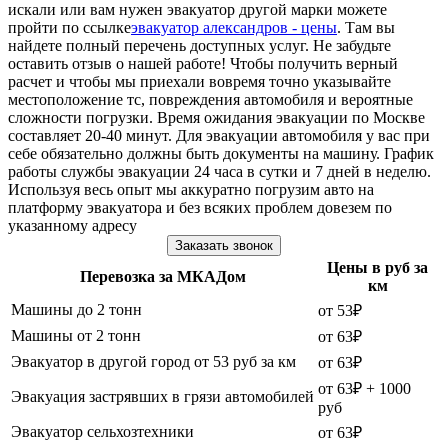
искали или вам нужен эвакуатор другой марки можете
пройти по ссылке
эвакуатор александров - цены
. Там вы
найдете полный перечень доступных услуг. Не забудьте
оставить отзыв о нашей работе! Чтобы получить верный
расчет и чтобы мы приехали вовремя точно указывайте
местоположение тс, повреждения автомобиля и вероятные
сложности погрузки. Время ожидания эвакуации по Москве
составляет 20-40 минут. Для эвакуации автомобиля у вас при
себе обязательно должны быть документы на машину. График
работы службы эвакуации 24 часа в сутки и 7 дней в неделю.
Используя весь опыт мы аккуратно погрузим авто на
платформу эвакуатора и без всяких проблем довезем по
указанному адресу
Заказать звонок
Цены в руб за
Перевозка за МКАДом
км
Машины до 2 тонн
от 53₽
Машины от 2 тонн
от 63₽
Эвакуатор в другой город от 53 руб за км
от 63₽
от 63₽ + 1000
Эвакуация застрявших в грязи автомобилей
руб
Эвакуатор сельхозтехники
от 63₽