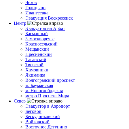
Чехов
Голицыно
Ивантеевка
Эвакуация Воскресенск
Центр
Эвакуатор на Арбат
Басманный
Замоскворечье
Красносельский
Мещанский
Пресненский
Таганский
Тверской
Хамовники
Якиманка
Волгоградский проспект
м. Бауманская
м. Новослободская
метро Проспект Мира
Север
Эвакуатор в Аэропорт
Беговой
Бескудниковский
Войковский
Восточное Дегунино