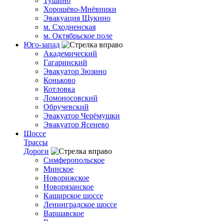
Тушино
Хорошёво-Мнёвники
Эвакуация Щукино
м. Сходненская
м. Октябрьское поле
Юго-запад
Академический
Гагаринский
Эвакуатор Зюзино
Коньково
Котловка
Ломоносовский
Обручевский
Эвакуатор Черёмушки
Эвакуатор Ясенево
Шоссе
Трассы
Дороги
Симферопольское
Минское
Новорижское
Новорязанское
Каширское шоссе
Ленинградское шоссе
Варшавское