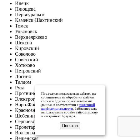
Илецк
Плющева
Первоуральск
Каменск-Шахтинский
Томск
Ульяновск
Верхнеяркеево
Шексна
Кировский
Соколово
Советский
Хотьково
Петровский
Лосино
Талдом
Руза
Протвино
Продолжая пользоваться сайтом, вы
соглашаетесь на обработку файлов
Электрогорск
cookie и других пользовательских
Наро-Фоминск
данных в соответствии с
политикой
конфиденциальности
. Заблокировать
Краснознаменск
использование cookies сайтом можно
Шебекино
в настройках браузера.
Сергиевск
Понятно
Пролетарская
Волгоград
Вешенская