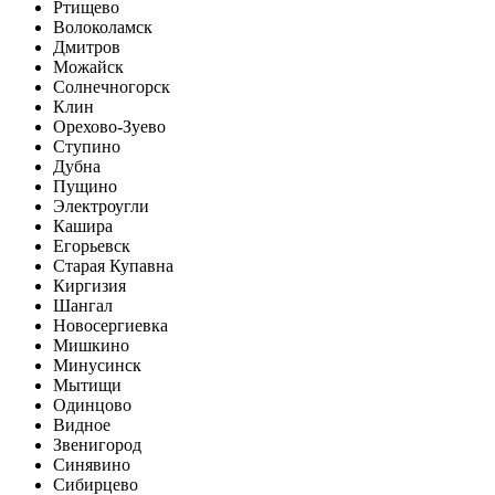
Ртищево
Волоколамск
Дмитров
Можайск
Солнечногорск
Клин
Орехово-Зуево
Ступино
Дубна
Пущино
Электроугли
Кашира
Егорьевск
Старая Купавна
Киргизия
Шангал
Новосергиевка
Мишкино
Минусинск
Мытищи
Одинцово
Видное
Звенигород
Синявино
Сибирцево