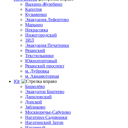
Выхино-Жулебино
Капотня
Кузьминки
Эвакуация Лефортово
Марьино
Некрасовка
Нижегородский
ЗИЛ
Эвакуация Печатники
Рязанский
Текстильщики
Южнопортовый
Рязанский проспект
м. Дубровка
м. Авиамоторная
Юг
Бирюлёво
Эвакуатор Братеево
Даниловский
Донской
Зябликово
Москворечье-Сабурово
Нагатино-Садовники
Нагатинский Затон
Нагорный