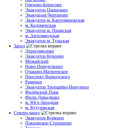
Орехово-Борисово
Эвакуатор Царицыно
Эвакуация Чертаново
Эвакуатор м. Кантемировская
м. Коломенская
Эвакуатор м. Пражская
м. Автозаводская
Эвакуатор м. Тульская
Запад
Дорогомилово
Эвакуатор Кунцево
Можайский
Ново-Переделкино
Очаково-Матвеевское
Проспект Вернадского
Раменки
Эвакуатор Тропарёво-Никулино
Филёвский Парк
Фили-Давыдково
м. Юго-Западная
м. Кутузовская
Северо-запад
Эвакуатор Куркино
Покровское-Стрешнево