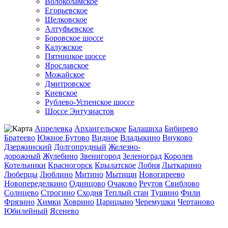
Волоколамское
Егорьевское
Щелковское
Алтуфьевское
Боровское шоссе
Калужское
Пятницкое шоссе
Ярославское
Можайское
Дмитровское
Киевское
Рублево-Успенское шоссе
Шоссе Энтузиастов
Апрелевка
Архангельское
Балашиха
Бибирево
Братеево
Южное Бутово
Видное
Владыкино
Внуково
Дзержинский
Долгопрудный
Железно-
дорожный
Жулебино
Звенигород
Зеленоград
Королев
Котельники
Красногорск
Крылатское
Лобня
Лыткарино
Люберцы
Люблино
Митино
Мытищи
Новогиреево
Новопеределкино
Одинцово
Очаково
Реутов
Свиблово
Солнцево
Строгино
Сходня
Теплый стан
Тушино
Фили
Фрязино
Химки
Ховрино
Царицыно
Черемушки
Чертаново
Юбилейный
Ясенево