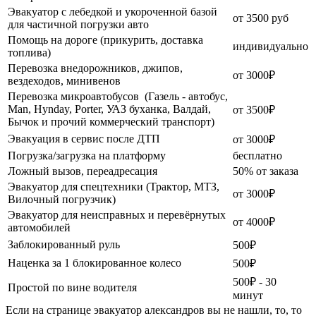
Эвакуатор с лебедкой и укороченной базой
от 3500 руб
для частичной погрузки авто
Помощь на дороге (прикурить, доставка
индивидуально
топлива)
Перевозка внедорожников, джипов,
от 3000₽
вездеходов, минивенов
Перевозка микроавтобусов (Газель - автобус,
Man, Hynday, Porter, УАЗ буханка, Валдай,
от 3500₽
Бычок и прочий коммерческий транспорт)
Эвакуация в сервис после ДТП
от 3000₽
Погрузка/загрузка на платформу
бесплатно
Ложный вызов, переадресация
50% от заказа
Эвакуатор для спецтехники (Трактор, МТЗ,
от 3000₽
Вилочный погрузчик)
Эвакуатор для неисправных и перевёрнутых
от 4000₽
автомобилей
Заблокированный руль
500₽
Наценка за 1 блокированное колесо
500₽
500₽ - 30
Простой по вине водителя
минут
Если на странице эвакуатор александров вы не нашли, то, то