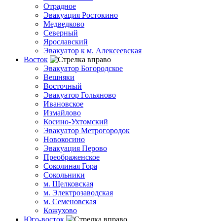
Отрадное
Эвакуация Ростокино
Медведково
Северный
Ярославский
Эвакуатор к м. Алексеевская
Восток
Эвакуатор Богородское
Вешняки
Восточный
Эвакуатор Гольяново
Ивановское
Измайлово
Косино-Ухтомский
Эвакуатор Метрогородок
Новокосино
Эвакуация Перово
Преображенское
Соколиная Гора
Сокольники
м. Щелковская
м. Электрозаводская
м. Семеновская
Кожухово
Юго-восток