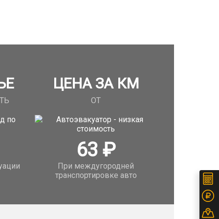
ЬЕ
ЦЕНА ЗА КМ
ТЬ
ОТ
63
₽
уации
При междугородней
транспортировке авто