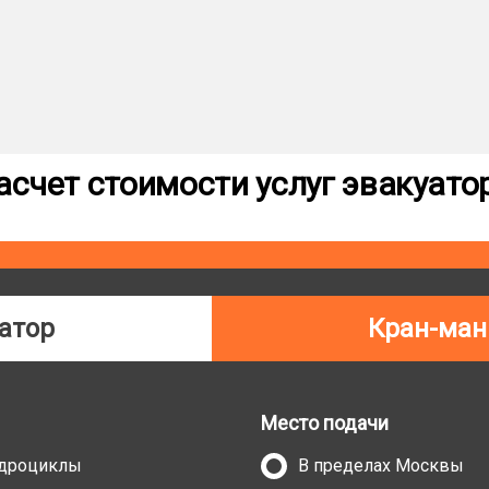
асчет стоимости услуг эвакуато
атор
Кран-ман
Место подачи
адроциклы
В пределах Москвы