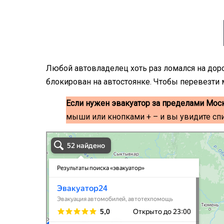
Любой автовладелец хоть раз ломался на дор
блокирован на автостоянке. Чтобы перевезти м
Если нужен эвакуатор за пределами Мос
мыши или кнопками + – и вы увидите сп
эвакуаторы на карте
Волоколамск