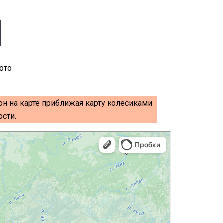
он на карте приближая карту колесиками
сти.