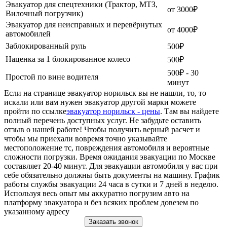
Эвакуатор для спецтехники (Трактор, МТЗ,
от 3000₽
Вилочный погрузчик)
Эвакуатор для неисправных и перевёрнутых
от 4000₽
автомобилей
Заблокированный руль
500₽
Наценка за 1 блокированное колесо
500₽
500₽ - 30
Простой по вине водителя
минут
Если на странице эвакуатор норильск вы не нашли, то, то
искали или вам нужен эвакуатор другой марки можете
пройти по ссылке
эвакуатор норильск - цены
. Там вы найдете
полный перечень доступных услуг. Не забудьте оставить
отзыв о нашей работе! Чтобы получить верный расчет и
чтобы мы приехали вовремя точно указывайте
местоположение тс, повреждения автомобиля и вероятные
сложности погрузки. Время ожидания эвакуации по Москве
составляет 20-40 минут. Для эвакуации автомобиля у вас при
себе обязательно должны быть документы на машину. График
работы службы эвакуации 24 часа в сутки и 7 дней в неделю.
Используя весь опыт мы аккуратно погрузим авто на
платформу эвакуатора и без всяких проблем довезем по
указанному адресу
Заказать звонок