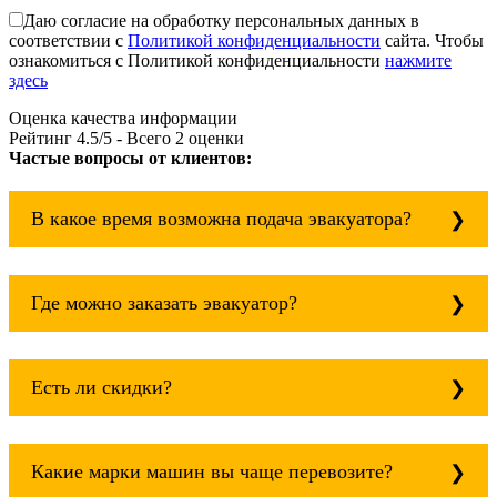
Даю согласие на обработку персональных данных в
соответствии с
Политикой конфиденциальности
сайта. Чтобы
ознакомиться с Политикой конфиденциальности
нажмите
здесь
Оценка качества информации
Рейтинг
4.5
/5 - Всего
2
оценки
Частые вопросы от клиентов:
В какое время возможна подача эвакуатора?
Служба эвакуации работает круглосуточно, без
выходных поэтому звоните в любое время.
Где можно заказать эвакуатор?
эвакуатор норильск всегда рядом!
Основная география обслуживания: Москва,
Область. Для перевозки межгород на любое
Есть ли скидки?
расстояние звоните круглосуточно, но
желательно заранее.
Скидки есть только для корпоративных
клиентов. Услуги нашего эвакуатора и так
Какие марки машин вы чаще перевозите?
можно получить дешево и быстро