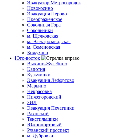
Эвакуатор Метрогородок
Новокосино
Эвакуация Перово
Преображенское
Соколиная Гора
Сокольники
м. Щелковская
м. Электрозаводская
м. Семеновская
Кожухово
Юго-восток
Выхино-Жулебино
Капотня
Кузьминки
Эвакуация Лефортово
Марьино
Некрасовка
Нижегородский
ЗИЛ
Эвакуация Печатники
Рязанский
Текстильщики
Южнопортовый
Рязанский проспект
м. Дубровка