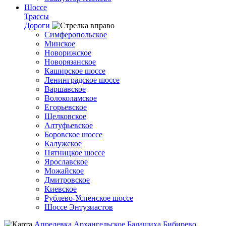
Шоссе
Трассы
Дороги
Симферопольское
Минское
Новорижское
Новорязанское
Каширское шоссе
Ленинградское шоссе
Варшавское
Волоколамское
Егорьевское
Щелковское
Алтуфьевское
Боровское шоссе
Калужское
Пятницкое шоссе
Ярославское
Можайское
Дмитровское
Киевское
Рублево-Успенское шоссе
Шоссе Энтузиастов
Апрелевка
Архангельское
Балашиха
Бибирево