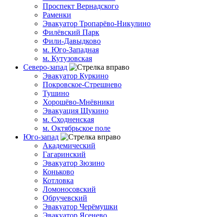
Проспект Вернадского
Раменки
Эвакуатор Тропарёво-Никулино
Филёвский Парк
Фили-Давыдково
м. Юго-Западная
м. Кутузовская
Северо-запад
Эвакуатор Куркино
Покровское-Стрешнево
Тушино
Хорошёво-Мнёвники
Эвакуация Щукино
м. Сходненская
м. Октябрьское поле
Юго-запад
Академический
Гагаринский
Эвакуатор Зюзино
Коньково
Котловка
Ломоносовский
Обручевский
Эвакуатор Черёмушки
Эвакуатор Ясенево