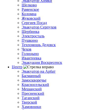
Эвакуатор Химки
Щелково
Раменское
Коломна
Жуковский
Сергиев Посад
Эвакуатор Серпухов
Щербинка
Электросталь
Пушкино
Техпомощь Дедовск
Чехов
Голицыно
Ивантеевка
Эвакуация Воскресенск
Центр
Эвакуатор на Арбат
Басманный
Замоскворечье
Красносельский
Мещанский
Пресненский
Таганский
Тверской
Хамовники