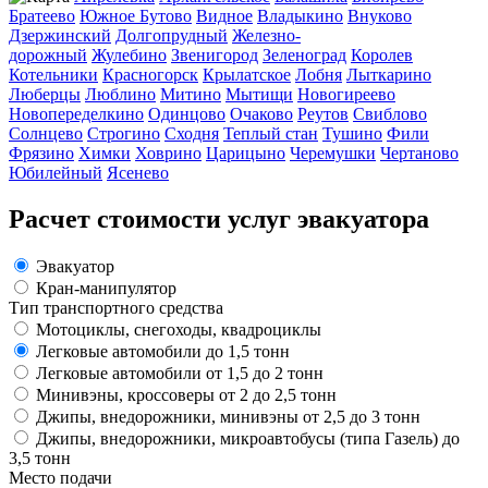
Братеево
Южное Бутово
Видное
Владыкино
Внуково
Дзержинский
Долгопрудный
Железно-
дорожный
Жулебино
Звенигород
Зеленоград
Королев
Котельники
Красногорск
Крылатское
Лобня
Лыткарино
Люберцы
Люблино
Митино
Мытищи
Новогиреево
Новопеределкино
Одинцово
Очаково
Реутов
Свиблово
Солнцево
Строгино
Сходня
Теплый стан
Тушино
Фили
Фрязино
Химки
Ховрино
Царицыно
Черемушки
Чертаново
Юбилейный
Ясенево
Расчет стоимости услуг эвакуатора
Эвакуатор
Кран-манипулятор
Тип транспортного средства
Мотоциклы, снегоходы, квадроциклы
Легковые автомобили до 1,5 тонн
Легковые автомобили от 1,5 до 2 тонн
Минивэны, кроссоверы от 2 до 2,5 тонн
Джипы, внедорожники, минивэны от 2,5 до 3 тонн
Джипы, внедорожники, микроавтобусы (типа Газель) до
3,5 тонн
Место подачи