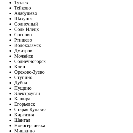
Тутаев
Тейково
Алабушево
Шахунья
Солнечный
Соль-Илецк
Сосново
Ртищево
Волоколамск
Дмитров
Можайск
Солнечногорск
Клин
Орехово-Зуево
Ступино
Дубна
Пущино
Электроугли
Кашира
Егорьевск
Старая Купавна
Киргизия
Шангал
Новосергиевка
Мишкино