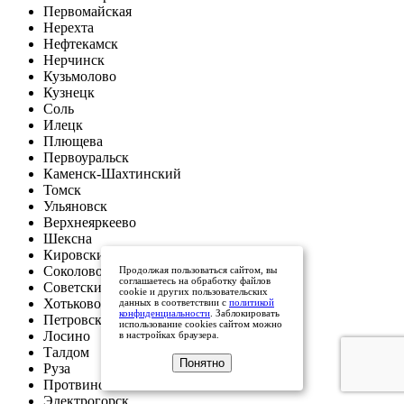
Первомайская
Нерехта
Нефтекамск
Нерчинск
Кузьмолово
Кузнецк
Соль
Илецк
Плющева
Первоуральск
Каменск-Шахтинский
Томск
Ульяновск
Верхнеяркеево
Шексна
Кировский
Соколово
Продолжая пользоваться сайтом, вы
соглашаетесь на обработку файлов
Советский
cookie и других пользовательских
Хотьково
данных в соответствии с
политикой
конфиденциальности
. Заблокировать
Петровский
использование cookies сайтом можно
Лосино
в настройках браузера.
Талдом
Понятно
Руза
Протвино
Электрогорск