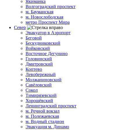
Якиманка
Волгоградский проспект
м. Бауманская
м. Новослободская
метро Проспект Мира
Север
Эвакуатор в Аэропорт
Беговой
Бескудниковский
Войковский
Восточное Дегунино
Головинский
Дмитровский
Коптево
Левобережный
Молжаниновский
Савёловский
Сокол
Тимирязевский
Хорошёвский
Ленинградский проспект
м. Речной вокзал
м. Полежаевская
м. Водный стадион
Эвакуация м. Динамо