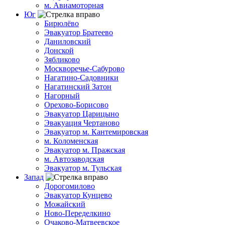
м. Авиамоторная
Юг
Бирюлёво
Эвакуатор Братеево
Даниловский
Донской
Зябликово
Москворечье-Сабурово
Нагатино-Садовники
Нагатинский Затон
Нагорный
Орехово-Борисово
Эвакуатор Царицыно
Эвакуация Чертаново
Эвакуатор м. Кантемировская
м. Коломенская
Эвакуатор м. Пражская
м. Автозаводская
Эвакуатор м. Тульская
Запад
Дорогомилово
Эвакуатор Кунцево
Можайский
Ново-Переделкино
Очаково-Матвеевское