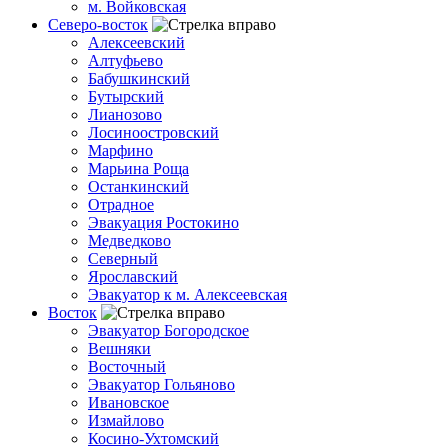
м. Войковская
Северо-восток
Алексеевский
Алтуфьево
Бабушкинский
Бутырский
Лианозово
Лосиноостровский
Марфино
Марьина Роща
Останкинский
Отрадное
Эвакуация Ростокино
Медведково
Северный
Ярославский
Эвакуатор к м. Алексеевская
Восток
Эвакуатор Богородское
Вешняки
Восточный
Эвакуатор Гольяново
Ивановское
Измайлово
Косино-Ухтомский