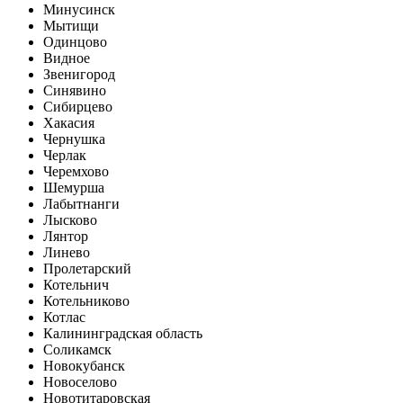
Минусинск
Мытищи
Одинцово
Видное
Звенигород
Синявино
Сибирцево
Хакасия
Чернушка
Черлак
Черемхово
Шемурша
Лабытнанги
Лысково
Лянтор
Линево
Пролетарский
Котельнич
Котельниково
Котлас
Калининградская область
Соликамск
Новокубанск
Новоселово
Новотитаровская