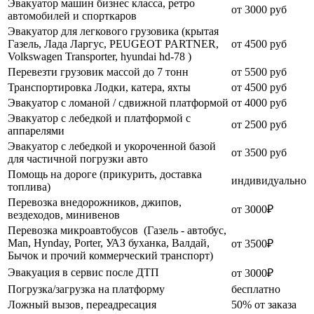
Эвакуатор машин бизнес класса, ретро
от 3000 руб
автомобилей и спорткаров
Эвакуатор для легкового грузовика (крытая
Газель, Лада Ларгус, PEUGEOT PARTNER,
от 4500 руб
Volkswagen Transporter, hyundai hd-78 )
Перевезти грузовик массой до 7 тонн
от 5500 руб
Транспортировка Лодки, катера, яхты
от 4500 руб
Эвакуатор c ломаной / сдвижной платформой
от 4000 руб
Эвакуатор с лебедкой и платформой с
от 2500 руб
аппарелями
Эвакуатор с лебедкой и укороченной базой
от 3500 руб
для частичной погрузки авто
Помощь на дороге (прикурить, доставка
индивидуально
топлива)
Перевозка внедорожников, джипов,
от 3000₽
вездеходов, минивенов
Перевозка микроавтобусов (Газель - автобус,
Man, Hynday, Porter, УАЗ буханка, Валдай,
от 3500₽
Бычок и прочий коммерческий транспорт)
Эвакуация в сервис после ДТП
от 3000₽
Погрузка/загрузка на платформу
бесплатно
Ложный вызов, переадресация
50% от заказа