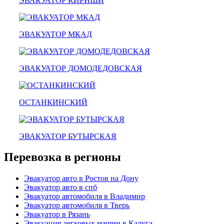
ЭВАКУАТОР КИРИШИ
эвакуатор гидравлической
эвакуатор буксировка
эвакуатор эвакуатор норильск - климовск
эвакуатор павловский посад
ЭВАКУАТОР МКАД
александров
мотоэвакуатор
домодедовская
зарайск
ЭВАКУАТОР ДОМОДЕДОВСКАЯ
лесной городок
рублевское шоссе
красноармейск
выхино
ОСТАНКИНСКИЙ
эвакуатор прицепов
ЭВАКУАТОР БУТЫРСКАЯ
Перевозка в регионы
Эвакуатор авто в Ростов на Дону
Эвакуатор авто в спб
Эвакуатор автомобиля в Владимир
Эвакуатор автомобиля в Тверь
Эвакуатор в Рязань
Эвакуация легковых машин в Калуга