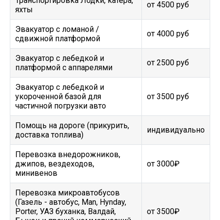
Транспортировка Лодки, катера,
от 4500 руб
яхты
Эвакуатор c ломаной /
от 4000 руб
сдвижной платформой
Эвакуатор с лебедкой и
от 2500 руб
платформой с аппарелями
Эвакуатор с лебедкой и
укороченной базой для
от 3500 руб
частичной погрузки авто
Помощь на дороге (прикурить,
индивидуально
доставка топлива)
Перевозка внедорожников,
джипов, вездеходов,
от 3000₽
минивенов
Перевозка микроавтобусов
(Газель - автобус, Man, Hynday,
Porter, УАЗ буханка, Валдай,
от 3500₽