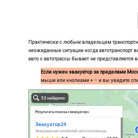
Практически с любым владельцем транспортн
неожиданные ситуации когда автотранспорт вы
авто с автотрассы бывает не представляется
Если нужен эвакуатор за пределами Мос
мыши или кнопками + – и вы увидите сп
эвакуаторы на карте
Волоколамск