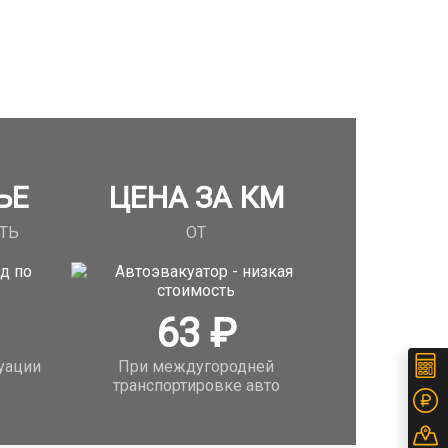
ЬЕ
ЦЕНА ЗА КМ
ТЬ
ОТ
63
₽
уации
При междугородней
транспортировке авто