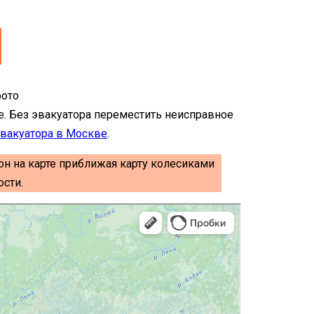
е. Без эвакуатора переместить неисправное
вакуатора в Москве
.
он на карте приближая карту колесиками
сти.