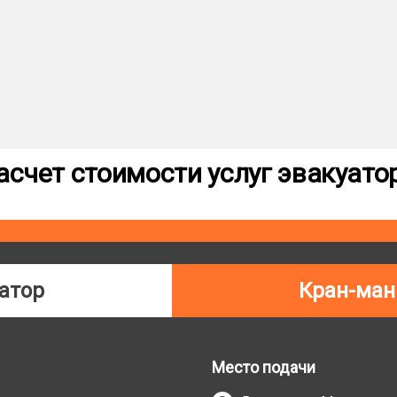
асчет стоимости услуг эвакуато
атор
Кран-ман
Место подачи