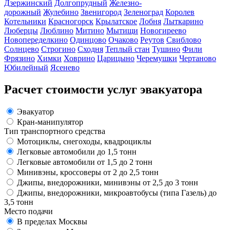
Дзержинский
Долгопрудный
Железно-
дорожный
Жулебино
Звенигород
Зеленоград
Королев
Котельники
Красногорск
Крылатское
Лобня
Лыткарино
Люберцы
Люблино
Митино
Мытищи
Новогиреево
Новопеределкино
Одинцово
Очаково
Реутов
Свиблово
Солнцево
Строгино
Сходня
Теплый стан
Тушино
Фили
Фрязино
Химки
Ховрино
Царицыно
Черемушки
Чертаново
Юбилейный
Ясенево
Расчет стоимости услуг эвакуатора
Эвакуатор
Кран-манипулятор
Тип транспортного средства
Мотоциклы, снегоходы, квадроциклы
Легковые автомобили до 1,5 тонн
Легковые автомобили от 1,5 до 2 тонн
Минивэны, кроссоверы от 2 до 2,5 тонн
Джипы, внедорожники, минивэны от 2,5 до 3 тонн
Джипы, внедорожники, микроавтобусы (типа Газель) до
3,5 тонн
Место подачи
В пределах Москвы