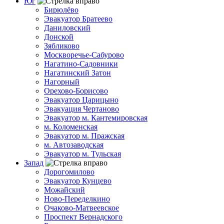
Юг
Бирюлёво
Эвакуатор Братеево
Даниловский
Донской
Зябликово
Москворечье-Сабурово
Нагатино-Садовники
Нагатинский Затон
Нагорный
Орехово-Борисово
Эвакуатор Царицыно
Эвакуация Чертаново
Эвакуатор м. Кантемировская
м. Коломенская
Эвакуатор м. Пражская
м. Автозаводская
Эвакуатор м. Тульская
Запад
Дорогомилово
Эвакуатор Кунцево
Можайский
Ново-Переделкино
Очаково-Матвеевское
Проспект Вернадского