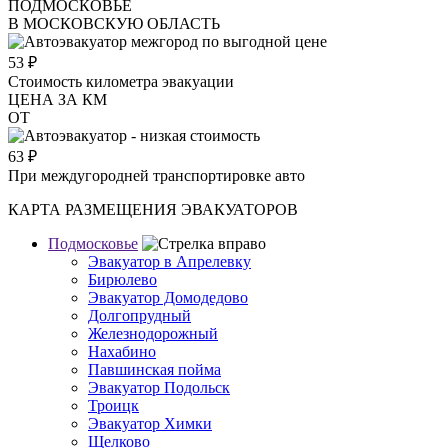
ПОДМОСКОВЬЕ
В МОСКОВСКУЮ ОБЛАСТЬ
53
₽
Стоимость километра эвакуации
ЦЕНА ЗА КМ
ОТ
63
₽
При междугородней транспортировке авто
КАРТА РАЗМЕЩЕНИЯ ЭВАКУАТОРОВ
Подмосковье
Эвакуатор в Апрелевку
Бирюлево
Эвакуатор Домодедово
Долгопрудный
Железнодорожный
Нахабино
Павшинская пойма
Эвакуатор Подольск
Троицк
Эвакуатор Химки
Щелково