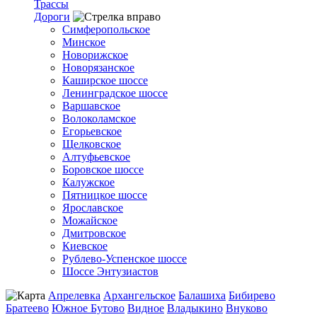
Трассы
Дороги
Симферопольское
Минское
Новорижское
Новорязанское
Каширское шоссе
Ленинградское шоссе
Варшавское
Волоколамское
Егорьевское
Щелковское
Алтуфьевское
Боровское шоссе
Калужское
Пятницкое шоссе
Ярославское
Можайское
Дмитровское
Киевское
Рублево-Успенское шоссе
Шоссе Энтузиастов
Апрелевка
Архангельское
Балашиха
Бибирево
Братеево
Южное Бутово
Видное
Владыкино
Внуково