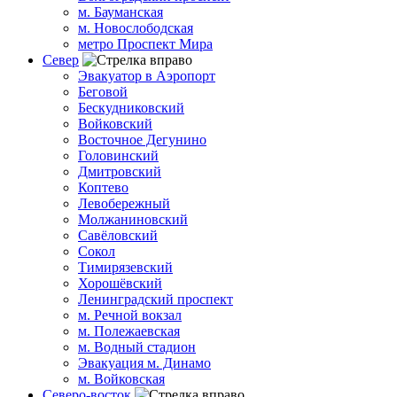
м. Бауманская
м. Новослободская
метро Проспект Мира
Север
Эвакуатор в Аэропорт
Беговой
Бескудниковский
Войковский
Восточное Дегунино
Головинский
Дмитровский
Коптево
Левобережный
Молжаниновский
Савёловский
Сокол
Тимирязевский
Хорошёвский
Ленинградский проспект
м. Речной вокзал
м. Полежаевская
м. Водный стадион
Эвакуация м. Динамо
м. Войковская
Северо-восток