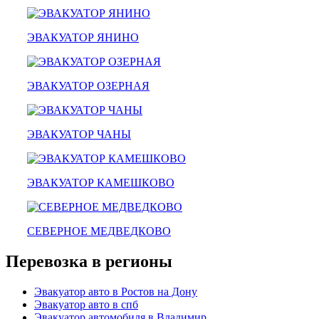
эвакуатор гидравлической
эвакуатор буксировка
эвакуатор эвакуатор сергач - климовск
ЭВАКУАТОР ЯНИНО
эвакуатор павловский посад
александров
мотоэвакуатор
домодедовская
ЭВАКУАТОР ОЗЕРНАЯ
зарайск
лесной городок
рублевское шоссе
красноармейск
ЭВАКУАТОР ЧАНЫ
выхино
эвакуатор прицепов
ЭВАКУАТОР КАМЕШКОВО
СЕВЕРНОЕ МЕДВЕДКОВО
Перевозка в регионы
Эвакуатор авто в Ростов на Дону
Эвакуатор авто в спб
Эвакуатор автомобиля в Владимир