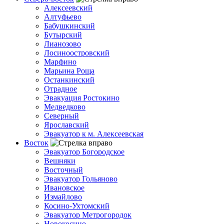
Алексеевский
Алтуфьево
Бабушкинский
Бутырский
Лианозово
Лосиноостровский
Марфино
Марьина Роща
Останкинский
Отрадное
Эвакуация Ростокино
Медведково
Северный
Ярославский
Эвакуатор к м. Алексеевская
Восток
Эвакуатор Богородское
Вешняки
Восточный
Эвакуатор Гольяново
Ивановское
Измайлово
Косино-Ухтомский
Эвакуатор Метрогородок
Новокосино