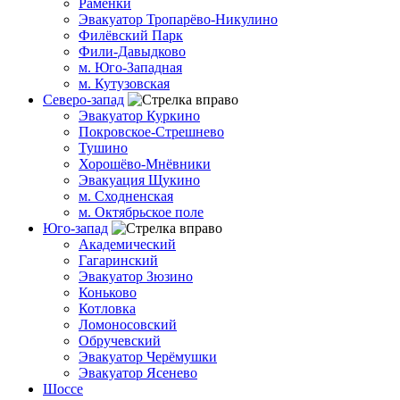
Раменки
Эвакуатор Тропарёво-Никулино
Филёвский Парк
Фили-Давыдково
м. Юго-Западная
м. Кутузовская
Северо-запад
Эвакуатор Куркино
Покровское-Стрешнево
Тушино
Хорошёво-Мнёвники
Эвакуация Щукино
м. Сходненская
м. Октябрьское поле
Юго-запад
Академический
Гагаринский
Эвакуатор Зюзино
Коньково
Котловка
Ломоносовский
Обручевский
Эвакуатор Черёмушки
Эвакуатор Ясенево
Шоссе