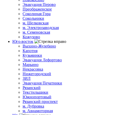
Эвакуация Перово
Преображенское
Соколиная Гора
Сокольники
м. Щелковская
м. Электрозаводская
м. Семеновская
Кожухово
Юго-восток
Выхино-Жулебино
Капотня
Кузьминки
Эвакуация Лефортово
Марьино
Некрасовка
Нижегородский
ЗИЛ
Эвакуация Печатники
Рязанский
Текстильщики
Южнопортовый
Рязанский проспект
м. Дубровка
м. Авиамоторная