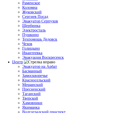
Раменское
Коломна
Жуковский
Сергиев Посад
Эвакуатор Серпухов
Щербинка
Электросталь
Пушкино
Техпомощь Дедовск
Чехов
Голицыно
Ивантеевка
Эвакуация Воскресенск
Центр
Эвакуатор на Арбат
Басманный
Замоскворечье
Красносельский
Мещанский
Пресненский
Таганский
Тверской
Хамовники
Якиманка
Волгоградский проспект