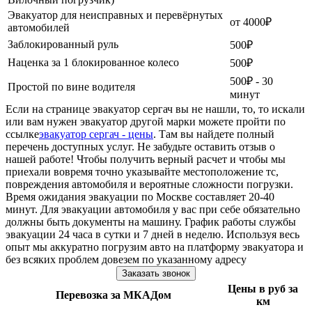
Эвакуатор для неисправных и перевёрнутых
от 4000₽
автомобилей
Заблокированный руль
500₽
Наценка за 1 блокированное колесо
500₽
500₽ - 30
Простой по вине водителя
минут
Если на странице эвакуатор сергач вы не нашли, то, то искали
или вам нужен эвакуатор другой марки можете пройти по
ссылке
эвакуатор сергач - цены
. Там вы найдете полный
перечень доступных услуг. Не забудьте оставить отзыв о
нашей работе! Чтобы получить верный расчет и чтобы мы
приехали вовремя точно указывайте местоположение тс,
повреждения автомобиля и вероятные сложности погрузки.
Время ожидания эвакуации по Москве составляет 20-40
минут. Для эвакуации автомобиля у вас при себе обязательно
должны быть документы на машину. График работы службы
эвакуации 24 часа в сутки и 7 дней в неделю. Используя весь
опыт мы аккуратно погрузим авто на платформу эвакуатора и
без всяких проблем довезем по указанному адресу
Заказать звонок
Цены в руб за
Перевозка за МКАДом
км