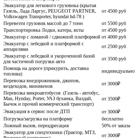
Эвакуатор для легкового грузовика (крытая
Газель, Лада Ларгус, PEUGEOT PARTNER,
от 4500 руб
Volkswagen Transporter, hyundai hd-78 )
Перевезти грузовик массой до 7 тонн
от 5500 руб
Транспортировка Лодки, катера, яхты
от 4500 руб
Эвакуатор c ломаной / сдвижной платформой
от 4000 руб
Эвакуатор с лебедкой и платформой с
от 2500 руб
аппарелями
Эвакуатор с лебедкой и укороченной базой
от 3500 руб
для частичной погрузки авто
Помощь на дороге (прикурить, доставка
индивидуально
топлива)
Перевозка внедорожников, джипов,
от 3000₽
вездеходов, минивенов
Перевозка микроавтобусов (Газель - автобус,
Man, Hynday, Porter, УАЗ буханка, Валдай,
от 3500₽
Бычок и прочий коммерческий транспорт)
Эвакуация в сервис после ДТП
от 3000₽
Погрузка/загрузка на платформу
бесплатно
Ложный вызов, переадресация
50% от заказа
Эвакуатор для спецтехники (Трактор, МТЗ,
от 3000₽
Вилочный погрузчик)