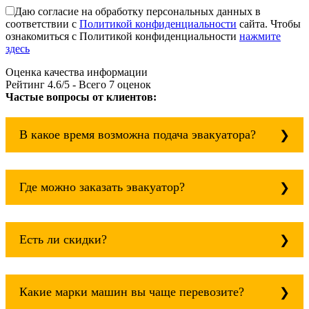
Даю согласие на обработку персональных данных в
соответствии с
Политикой конфиденциальности
сайта. Чтобы
ознакомиться с Политикой конфиденциальности
нажмите
здесь
Оценка качества информации
Рейтинг
4.6
/5 - Всего
7
оценок
Частые вопросы от клиентов:
В какое время возможна подача эвакуатора?
Служба эвакуации работает круглосуточно, без
выходных поэтому звоните в любое время.
Где можно заказать эвакуатор?
эвакуатор сергач всегда рядом!
Основная география обслуживания: Москва,
Область. Для перевозки межгород на любое
Есть ли скидки?
расстояние звоните круглосуточно, но
желательно заранее.
Скидки есть только для корпоративных
клиентов. Услуги нашего эвакуатора и так
Какие марки машин вы чаще перевозите?
можно получить дешево и быстро